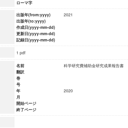
ローマ字
出版年(from:yyyy)
2021
出版年(to:yyyy)
作成日(yyyy-mm-dd)
更新日(yyyy-mm-dd)
記録日(yyyy-mm-dd)
1 pdf
名前
科学研究費補助金研究成果報告
翻訳
巻
号
年
2020
月
開始ページ
終了ページ