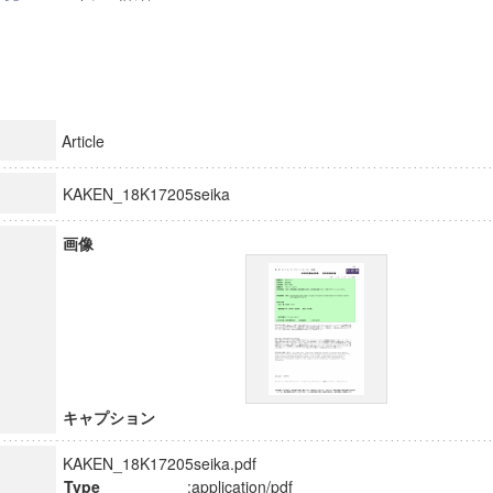
Article
KAKEN_18K17205seika
画像
キャプション
KAKEN_18K17205seika.pdf
Type
:application/pdf