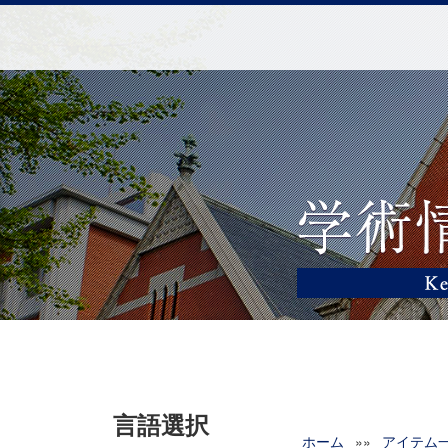
言語選択
ホーム
»»
アイテム