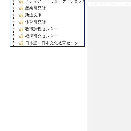
メディア・コミュニケーション研究所
産業研究所
斯道文庫
体育研究所
教職課程センター
福澤研究センター
日本語・日本文化教育センター
アート・センター
外国語教育研究センター
デジタルメディア・コンテンツ統合研究センター
グローバルリサーチインスティテュート
塾内助成報告書
科学研究費補助金研究成果報告書
21世紀COEプログラム
慶應義塾大学グローバルCOEプログラム市民社会ガバナ
慶應義塾大学グローバルCOEプログラム論理と感性の先
博士課程教育リーディングプログラム「超成熟社会発展
学術雑誌掲載論文等(8)
その他