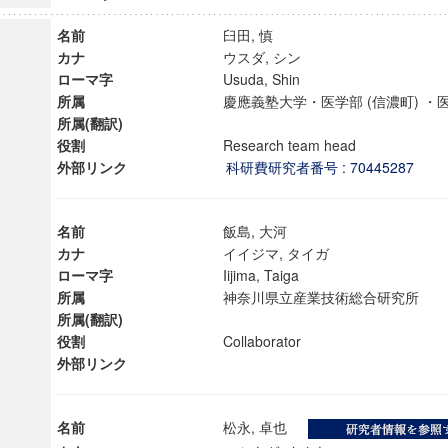
名前
臼田, 慎
カナ
ウスダ, シン
ローマ字
Usuda, Shin
所属
慶應義塾大学・医学部 (信濃町) ・
所属(翻訳)
役割
Research team head
外部リンク
科研費研究者番号 : 70445287
名前
飯島, 大河
カナ
イイジマ, タイガ
ローマ字
Iijima, Taiga
所属
神奈川県立産業技術総合研究所
所属(翻訳)
ンス教育研究センター
役割
Collaborator
外部リンク
端的教育研究拠点
のサイエンス」
名前
松永, 卓也