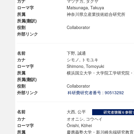
カナ
マツナガ, タクヤ
ローマ字
Matsunaga, Takuya
所属
神奈川県立産業技術総合研究所
所属(翻訳)
役割
Collaborator
外部リンク
名前
下野, 誠通
カナ
シモノ, トモユキ
ローマ字
Shimono, Tomoyuki
所属
横浜国立大学・大学院工学研究院
所属(翻訳)
役割
Collaborator
外部リンク
科研費研究者番号 : 90513292
名前
大西, 公平
カナ
オオニシ, コウヘイ
ローマ字
Ōnishi, Kōhei
所属
慶應義塾大学・新川崎先端研究教育