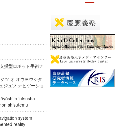
支援型ロボット手術ナ
ンジツ オ オウヨウシタ
シュジュツ ナビゲーショ
 ōyōshita jutsusha
gēshon shisutemu
avigation system
gmented reality