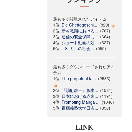
最も多く閲覧されたアイテム
1位
Die Ghettogeschi...
(829)
2位
新冷戦期における...
(707)
3位
通信の安全保障に...
(664)
4位
ショート動画の効...
(627)
5位
J.S. ミルの社会...
(555)
最も多くダウンロードされたアイ
テム
1位
The perpetual fa...
(2583)
2位
『韻府群玉』版本...
(1531)
3位
日本における赤痢...
(1191)
4位
Promoting Manga ...
(1046)
5位
慶應義塾大学日吉...
(850)
LINK