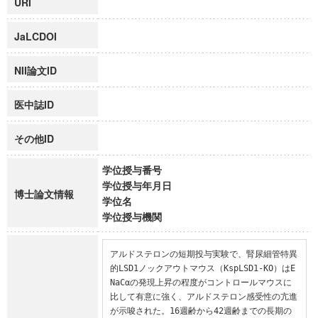
URI
JaLCDOI
NII論文ID
医中誌ID
その他ID
学位授与番号
学位授与年月日
博士論文情報
学位名
学位授与機関
アルドステロンの短期投与実験で、腎尿細管特異
的LSD1ノックアウトマウス（KspLSD1-KO）はE
NaCαの発現上昇の程度がコントロールマウスに
比して有意に強く、アルドステロン感受性の亢進
が示唆された。16週齢から42週齢までの長期の