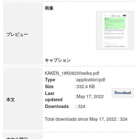
画像
プレビュー
キャプション
KAKEN_18K08250seika.pdf
Type
:application/pdf
Size
:332.4 KB
Last
Download
:May 17, 2022
本文
updated
Downloads
: 324
Total downloads since May 17, 2022 : 324