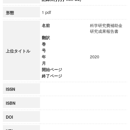
1 pdf
形態
名前
科学研究費補助金
研究成果報告書
翻訳
巻
号
上位タイトル
年
2020
月
開始ページ
終了ページ
ISSN
ISBN
DOI