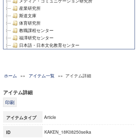
メディア・コミュニケーション研究所
産業研究所
斯道文庫
体育研究所
教職課程センター
福澤研究センター
日本語・日本文化教育センター
アート・センター
外国語教育研究センター
デジタルメディア・コンテンツ統合研究センター
ホーム
»»
グローバルリサーチインスティテュート
アイテム一覧
»» アイテム詳細
塾内助成報告書
科学研究費補助金研究成果報告書
アイテム詳細
21世紀COEプログラム
慶應義塾大学グローバルCOEプログラム市民社会ガバナンス
慶應義塾大学グローバルCOEプログラム論理と感性の先端的
Article
アイテムタイプ
博士課程教育リーディングプログラム「超成熟社会発展のサ
学術雑誌掲載論文等(8)
KAKEN_18K08250seika
ID
その他