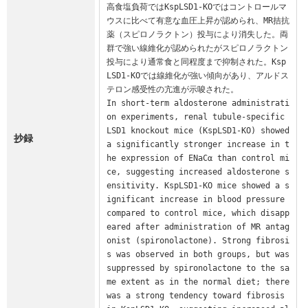
高食塩負荷ではKspLSD1-KOではコントロールマ
ウスに比べて有意な血圧上昇が認められ、MR拮抗
薬（スピロノラクトン）投与により消失した。両
群で強い線維化が認められたがスピロノラクトン
投与により通常食と同程度まで抑制された。Ksp
LSD1-KOでは線維化が強い傾向があり、アルドス
テロン感受性の亢進が示唆された。

In short-term aldosterone administrati
on experiments, renal tubule-specific 
LSD1 knockout mice (KspLSD1-KO) showed 
抄録
a significantly stronger increase in t
he expression of ENaCα than control mi
ce, suggesting increased aldosterone s
ensitivity. KspLSD1-KO mice showed a s
ignificant increase in blood pressure 
compared to control mice, which disapp
eared after administration of MR antag
onist (spironolactone). Strong fibrosi
s was observed in both groups, but was 
suppressed by spironolactone to the sa
me extent as in the normal diet; there 
was a strong tendency toward fibrosis 