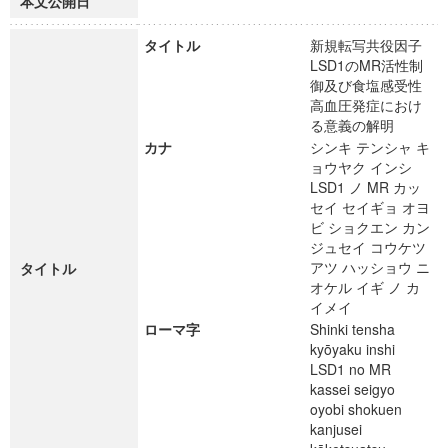
本文公開日
タイトル
新規転写共役因子
LSD1のMR活性制
御及び食塩感受性
高血圧発症におけ
る意義の解明
カナ
シンキ テンシャ キ
ョウヤク インシ
LSD1 ノ MR カッ
セイ セイギョ オヨ
ビ ショクエン カン
ジュセイ コウケツ
アツ ハッショウ ニ
タイトル
オケル イギ ノ カ
イメイ
ローマ字
Shinki tensha
kyōyaku inshi
LSD1 no MR
kassei seigyo
oyobi shokuen
kanjusei