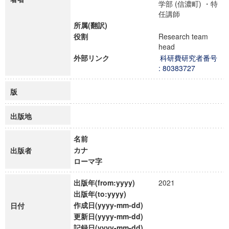
学部 (信濃町) ・特
任講師
所属(翻訳)
役割
Research team
head
外部リンク
科研費研究者番号
: 80383727
版
出版地
名前
カナ
出版者
ローマ字
出版年(from:yyyy)
2021
出版年(to:yyyy)
作成日(yyyy-mm-dd)
日付
更新日(yyyy-mm-dd)
記録日(yyyy-mm-dd)