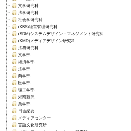
文学研究科
法学研究科
社会学研究科
(KBS)経営管理研究科
(SDM)システムデザイン・マネジメント研究科
(KMD)メディアデザイン研究科
法務研究科
文学部
経済学部
法学部
商学部
医学部
理工学部
湘南藤沢
薬学部
日吉紀要
メディアセンター
言語文化研究所