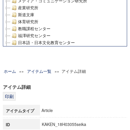
メディア・コミュニケーション研究所
産業研究所
斯道文庫
体育研究所
教職課程センター
福澤研究センター
日本語・日本文化教育センター
アート・センター
外国語教育研究センター
デジタルメディア・コンテンツ統合研究センター
ホーム
»»
グローバルリサーチインスティテュート
アイテム一覧
»» アイテム詳細
塾内助成報告書
科学研究費補助金研究成果報告書
アイテム詳細
21世紀COEプログラム
慶應義塾大学グローバルCOEプログラム市民社会ガバナンス
慶應義塾大学グローバルCOEプログラム論理と感性の先端的
Article
アイテムタイプ
博士課程教育リーディングプログラム「超成熟社会発展のサ
学術雑誌掲載論文等(8)
KAKEN_18H03055seika
ID
その他