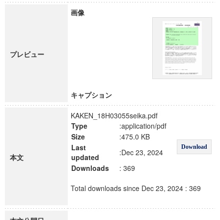
画像
プレビュー
キャプション
KAKEN_18H03055seika.pdf
Type
:application/pdf
Size
:475.0 KB
Last
Download
:Dec 23, 2024
本文
updated
Downloads
: 369
Total downloads since Dec 23, 2024 : 369