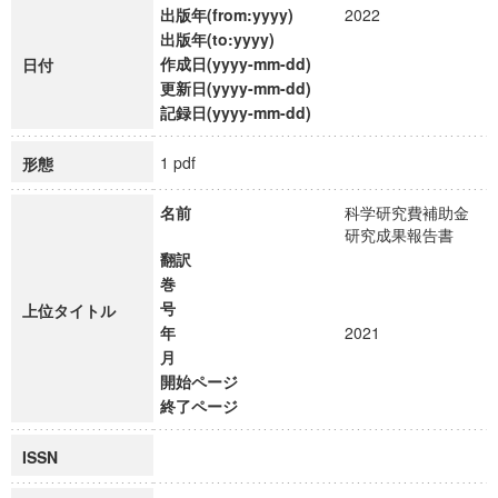
出版年(from:yyyy)
2022
出版年(to:yyyy)
作成日(yyyy-mm-dd)
日付
更新日(yyyy-mm-dd)
記録日(yyyy-mm-dd)
1 pdf
形態
名前
科学研究費補助金
研究成果報告書
翻訳
巻
号
上位タイトル
年
2021
月
開始ページ
終了ページ
ISSN