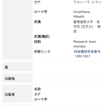
カナ
ウルシハラ, ヒサシ
ローマ字
Urushihara,
Hisashi
所属
慶應義塾大学・薬
学部 (芝共立) ・教
授
所属(翻訳)
役割
Research team
member
外部リンク
科研費研究者番号
: 10511917
版
出版地
名前
カナ
出版者
ローマ字