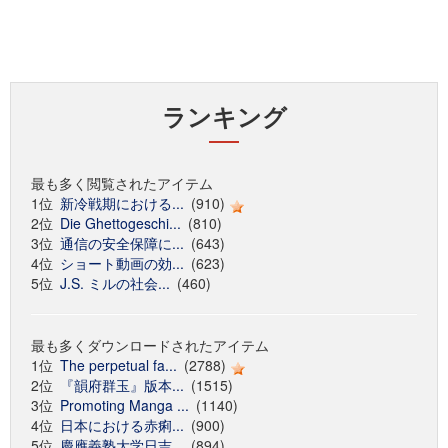
ランキング
最も多く閲覧されたアイテム
1位
新冷戦期における...
(910)
2位
Die Ghettogeschi...
(810)
3位
通信の安全保障に...
(643)
4位
ショート動画の効...
(623)
5位
J.S. ミルの社会...
(460)
最も多くダウンロードされたアイテム
1位
The perpetual fa...
(2788)
2位
『韻府群玉』版本...
(1515)
3位
Promoting Manga ...
(1140)
4位
日本における赤痢...
(900)
5位
慶應義塾大学日吉...
(894)