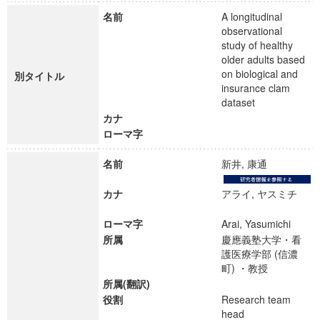
名前
A longitudinal
observational
study of healthy
older adults based
on biological and
別タイトル
insurance clam
dataset
カナ
ローマ字
名前
新井, 康通
カナ
アライ, ヤスミチ
ローマ字
Arai, Yasumichi
所属
慶應義塾大学・看
護医療学部 (信濃
町) ・教授
所属(翻訳)
役割
Research team
head