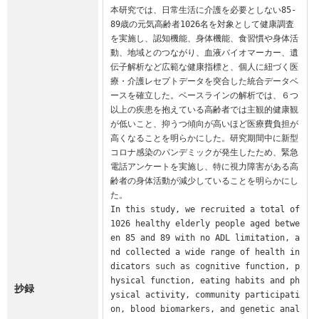
本研究では、日常生活に介護を必要としない85-
89歳の元気高齢者1026名を対象として健康調査
を実施し、認知機能、身体機能、食習慣や身体活
動、地域とのつながり、血液バイオマーカー、遺
伝子解析など広範な健康指標と、個人に紐づく医
療・介護レセプトデータを突合した統合データベ
ースを確立した。ベースラインの解析では、６つ
以上の疾患を抱えている高齢者では主観的健康観
が低いこと、抑うつ傾向が高いほど医療費負担が
高くなることを明らかにした。研究期間中に新型
コロナ感染のパンデミックが発生したため、緊急
電話アンケートを実施し、特に視力障害がある高
齢者の身体活動が減少していることを明らかにし
た。

In this study, we recruited a total of 
1026 healthy elderly people aged betwe
en 85 and 89 with no ADL limitation, a
nd collected a wide range of health in
dicators such as cognitive function, p
hysical function, eating habits and ph
抄録
ysical activity, community participati
on, blood biomarkers, and genetic anal