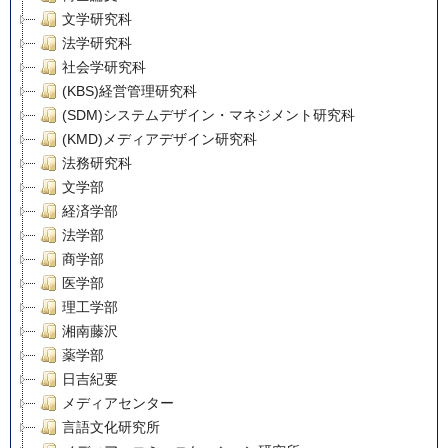
文学研究科
法学研究科
社会学研究科
(KBS)経営管理研究科
(SDM)システムデザイン・マネジメント研究科
(KMD)メディアデザイン研究科
法務研究科
文学部
経済学部
法学部
商学部
医学部
理工学部
湘南藤沢
薬学部
日吉紀要
メディアセンター
言語文化研究所