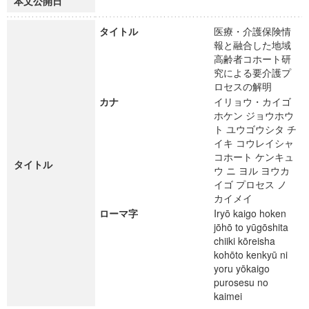
本文公開日
タイトル
医療・介護保険情
報と融合した地域
高齢者コホート研
究による要介護プ
ロセスの解明
カナ
イリョウ・カイゴ
ホケン ジョウホウ
ト ユウゴウシタ チ
イキ コウレイシャ
コホート ケンキュ
タイトル
ウ ニ ヨル ヨウカ
イゴ プロセス ノ
カイメイ
ローマ字
Iryō kaigo hoken
jōhō to yūgōshita
chiiki kōreisha
kohōto kenkyū ni
yoru yōkaigo
purosesu no
kaimei