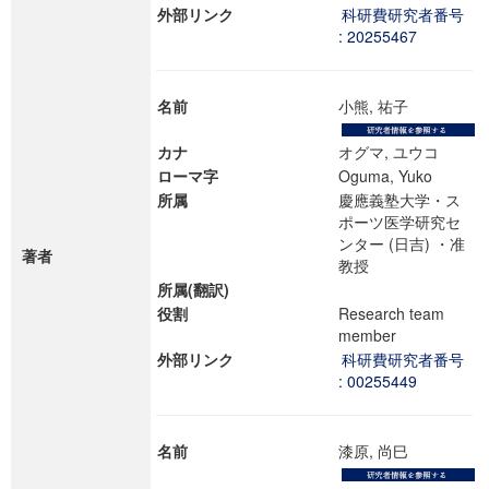
外部リンク
科研費研究者番号
: 20255467
名前
小熊, 祐子
カナ
オグマ, ユウコ
ローマ字
Oguma, Yuko
所属
慶應義塾大学・ス
ポーツ医学研究セ
ンター (日吉) ・准
著者
教授
所属(翻訳)
役割
Research team
member
外部リンク
科研費研究者番号
: 00255449
名前
漆原, 尚巳