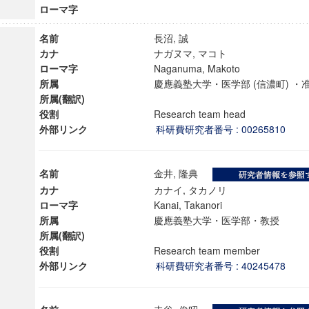
ローマ字
名前
長沼, 誠
カナ
ナガヌマ, マコト
ローマ字
Naganuma, Makoto
所属
慶應義塾大学・医学部 (信濃町) 
所属(翻訳)
役割
Research team head
外部リンク
科研費研究者番号 : 00265810
名前
金井, 隆典
カナ
カナイ, タカノリ
ローマ字
Kanai, Takanori
所属
慶應義塾大学・医学部・教授
ンス教育研究センター
所属(翻訳)
役割
Research team member
端的教育研究拠点
外部リンク
科研費研究者番号 : 40245478
のサイエンス」