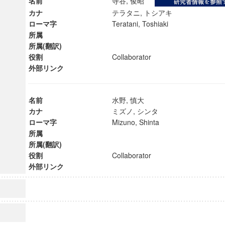
名前
寺谷, 俊昭
カナ
テラタニ, トシアキ
ローマ字
Teratani, Toshiaki
所属
所属(翻訳)
役割
Collaborator
外部リンク
名前
水野, 慎大
カナ
ミズノ, シンタ
ローマ字
Mizuno, Shinta
所属
所属(翻訳)
役割
Collaborator
外部リンク