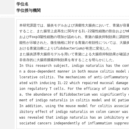
学位名
学位授与機関
本研究課題では、腸炎モデルおよび潰瘍性大腸炎において、青黛が容
すること、また腸管上皮再生に関与するIL-22陽性細胞の割合およびm
およびFoxp3陽性細胞の増加が認められ、青黛の腸炎抑制効果に調節
能性が示唆された。微生物相に対する青黛の有効性については、大腸炎
おける青黛治療によりifidobacteriumが有意に変化した。

また腸炎誘導大腸癌モデルを用いて青黛による大腸癌抑制効果が確認
非依存的に大腸癌腫瘍抑制効果を有することを明らかにした。

In this research subject, indigo naturalis has the con
n a dose-dependent manner in both mouse colitis model 
lcerative colitis. The mechanisms of anti-inflammatory
ated with inducing IL-22 which repaired mucosal damage
ion regulatory T cells. For the efficacy of indigo nat
a, the abundance of Bifidobacterium was significantly 
ment of indigo naturalis in colitis model and UC patien
In addition, using the mouse model for colitis associa
ibitory effect of indigo naturalis on colon cancer was 
was revealed that indigo naturalis has an inhibitory e
sociated cancers independently of inflammation suppres