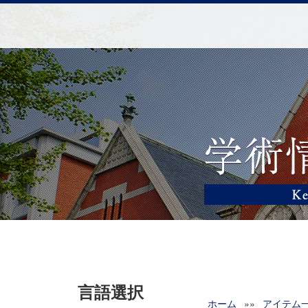
言語選択
ホーム
»»
アイテム