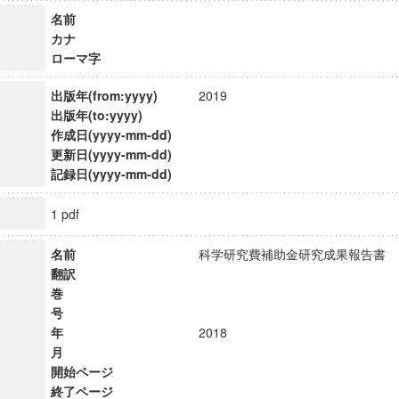
名前
カナ
ローマ字
出版年(from:yyyy)
2019
出版年(to:yyyy)
作成日(yyyy-mm-dd)
更新日(yyyy-mm-dd)
記録日(yyyy-mm-dd)
1 pdf
名前
科学研究費補助金研究成果報告
翻訳
巻
号
年
2018
月
開始ページ
終了ページ