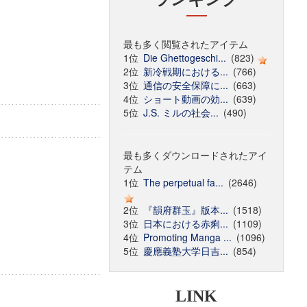
最も多く閲覧されたアイテム
1位
Die Ghettogeschi...
(823)
2位
新冷戦期における...
(766)
3位
通信の安全保障に...
(663)
4位
ショート動画の効...
(639)
5位
J.S. ミルの社会...
(490)
最も多くダウンロードされたアイ
テム
1位
The perpetual fa...
(2646)
2位
『韻府群玉』版本...
(1518)
3位
日本における赤痢...
(1109)
4位
Promoting Manga ...
(1096)
5位
慶應義塾大学日吉...
(854)
LINK