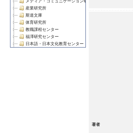
メディア・コミュニケーション研究所
産業研究所
斯道文庫
体育研究所
教職課程センター
福澤研究センター
日本語・日本文化教育センター
アート・センター
外国語教育研究センター
デジタルメディア・コンテンツ統合研究センター
グローバルリサーチインスティテュート
塾内助成報告書
科学研究費補助金研究成果報告書
21世紀COEプログラム
慶應義塾大学グローバルCOEプログラム市民社会ガバナ
慶應義塾大学グローバルCOEプログラム論理と感性の先
博士課程教育リーディングプログラム「超成熟社会発展
学術雑誌掲載論文等(8)
著者
その他