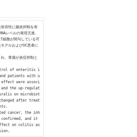
量依存性に腸炎抑制を有
RNAレベルの発現亢進、
性T細胞が関与している可
モデルおよびUC患者に
され、青黛が炎症抑制と
trol of enteritis i
and patients with u
 effect were associ
 and the up-regulat
uralis on microbiot
changed after treat
ts.

ted cancer, the inh
confirmed, and it 
ffect on colitis as
sion.