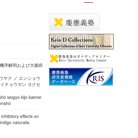
機序解明および大腸癌
ウヤク ノ エンショウ
ダイチョウガン ヨクセ
hō seigyo kijo kaimei
o kenshō
inhibitory effects on
indigo naturalis