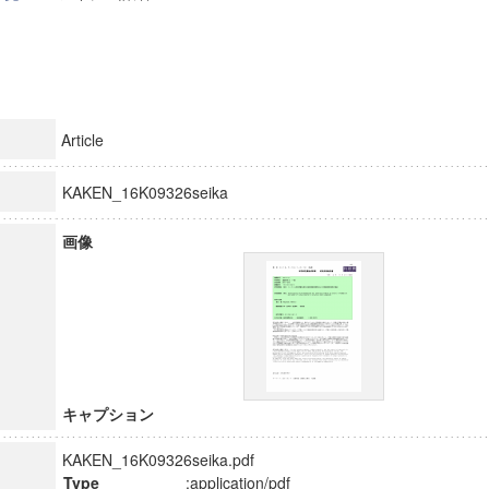
Article
KAKEN_16K09326seika
画像
キャプション
KAKEN_16K09326seika.pdf
Type
:application/pdf