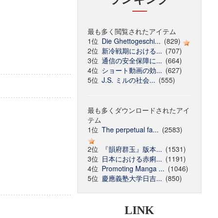
最も多く閲覧されたアイテム
1位
Die Ghettogeschi...
(829)
2位
新冷戦期における...
(707)
3位
通信の安全保障に...
(664)
4位
ショート動画の効...
(627)
5位
J.S. ミルの社会...
(555)
最も多くダウンロードされたアイ
テム
1位
The perpetual fa...
(2583)
2位
『韻府群玉』版本...
(1531)
3位
日本における赤痢...
(1191)
4位
Promoting Manga ...
(1046)
5位
慶應義塾大学日吉...
(850)
LINK