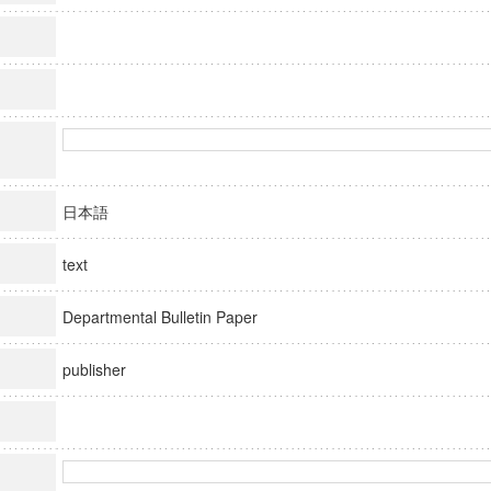
日本語
text
Departmental Bulletin Paper
publisher