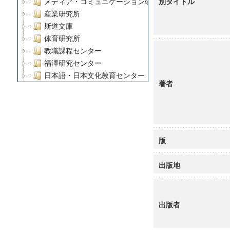
別タイトル
メディア・コミュニケーション研究所
産業研究所
斯道文庫
体育研究所
教職課程センター
福澤研究センター
日本語・日本文化教育センター
著者
アート・センター
外国語教育研究センター
デジタルメディア・コンテンツ統合研究センター
グローバルリサーチインスティテュート
塾内助成報告書
版
科学研究費補助金研究成果報告書
21世紀COEプログラム
出版地
慶應義塾大学グローバルCOEプログラム市民社会ガバナ
慶應義塾大学グローバルCOEプログラム論理と感性の先
博士課程教育リーディングプログラム「超成熟社会発展
出版者
学術雑誌掲載論文等(8)
その他