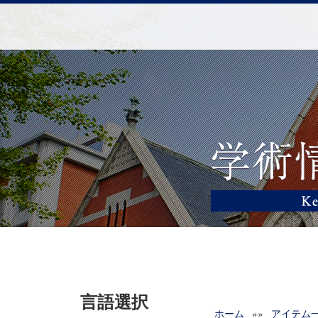
言語選択
ホーム
»»
アイテム