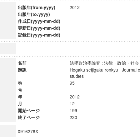
出版年(from:yyyy)
2012
出版年(to:yyyy)
作成日(yyyy-mm-dd)
更新日(yyyy-mm-dd)
記録日(yyyy-mm-dd)
名前
法學政治學論究 : 法律・政治・
翻訳
Hogaku seijigaku ronkyu : Journal of
studies
巻
95
号
年
2012
月
12
開始ページ
199
終了ページ
230
0916278X