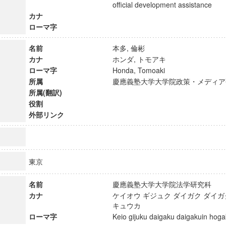
official development assistance
カナ
ローマ字
名前
本多, 倫彬
カナ
ホンダ, トモアキ
ローマ字
Honda, Tomoaki
所属
慶應義塾大学大学院政策・メディ
所属(翻訳)
役割
外部リンク
東京
ンス教育研究センター
端的教育研究拠点
名前
慶應義塾大学大学院法学研究科
カナ
ケイオウ ギジュク ダイガク ダイガ
のサイエンス」
キュウカ
ローマ字
Keio gijuku daigaku daigakuin h