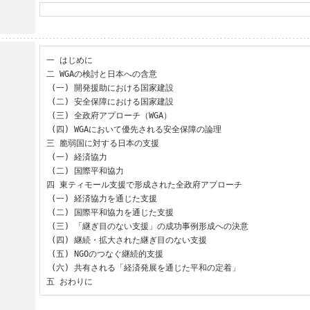
一 はじめに

二 WGAの検討と日本への含意

 (一) 開発援助における国家建設

 (二) 安全保障における国家建設

 (三) 全政府アプローチ（WGA）

 (四) WGAにおいて優先される安全保障の論理

三 脆弱国に対する日本の支援

 (一) 経済協力

 (二) 国際平和協力

四 東ティモール支援で形成された全政府アプローチ

 (一) 経済協力を通じた支援

 (二) 国際平和協力を通じた支援

 (三) 「継ぎ目のない支援」の成功事例形成への決意

 (四) 継続・拡大された継ぎ目のない支援

 (五) NGOのつなぐ継続的支援

 (六) 共有される「経済発展を通じた平和の定着」

五 おわりに