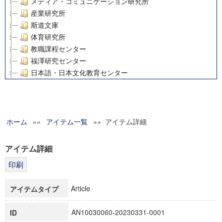
メディア・コミュニケーション研究所
産業研究所
斯道文庫
体育研究所
教職課程センター
福澤研究センター
日本語・日本文化教育センター
アート・センター
外国語教育研究センター
デジタルメディア・コンテンツ統合研究センター
ホーム
»»
グローバルリサーチインスティテュート
アイテム一覧
»» アイテム詳細
塾内助成報告書
科学研究費補助金研究成果報告書
アイテム詳細
21世紀COEプログラム
慶應義塾大学グローバルCOEプログラム市民社会ガバナンス
慶應義塾大学グローバルCOEプログラム論理と感性の先端的
Article
アイテムタイプ
博士課程教育リーディングプログラム「超成熟社会発展のサ
学術雑誌掲載論文等(8)
AN10030060-20230331-0001
ID
その他