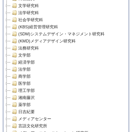
文学研究科
法学研究科
社会学研究科
(KBS)経営管理研究科
(SDM)システムデザイン・マネジメント研究科
(KMD)メディアデザイン研究科
法務研究科
文学部
経済学部
法学部
商学部
医学部
理工学部
湘南藤沢
薬学部
日吉紀要
メディアセンター
言語文化研究所