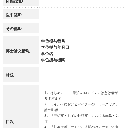
NII論文ID
医中誌ID
その他ID
学位授与番号
学位授与年月日
博士論文情報
学位名
学位授与機関
抄録
1. はじめに : 「現在のロンドンには怠け者が
多すぎます」

2. ワイルドにおけるペイターの「ワーズワス」
論の影響

3. 「芸術家としての批評家」における無為と怠
目次
惰

4. 「社会主義下における人間の魂」における無