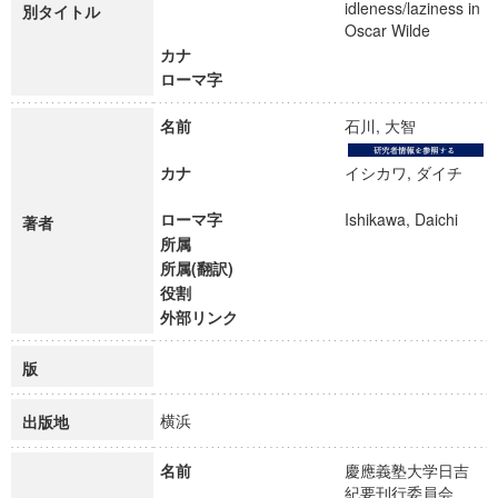
idleness/laziness in
別タイトル
Oscar Wilde
カナ
ローマ字
名前
石川, 大智
カナ
イシカワ, ダイチ
ローマ字
Ishikawa, Daichi
著者
所属
所属(翻訳)
役割
外部リンク
版
横浜
出版地
名前
慶應義塾大学日吉
紀要刊行委員会