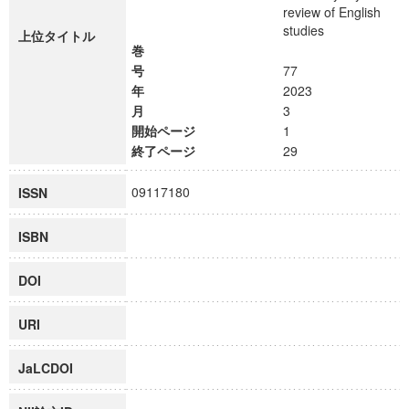
review of English
studies
上位タイトル
巻
号
77
年
2023
月
3
開始ページ
1
終了ページ
29
09117180
ISSN
ISBN
DOI
URI
JaLCDOI