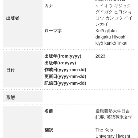
カナ
ケイオウ ギジュク
ダイガク ヒヨシ キ
ヨウ カンコウ イイ
出版者
ンカイ
ローマ字
Keiō gijuku
daigaku Hiyoshi
kiyō kankō iinkai
出版年(from:yyyy)
2023
出版年(to:yyyy)
作成日(yyyy-mm-dd)
日付
更新日(yyyy-mm-dd)
記録日(yyyy-mm-dd)
形態
名前
慶應義塾大学日吉
紀要. 英語英米文学
翻訳
The Keio
University Hiyoshi