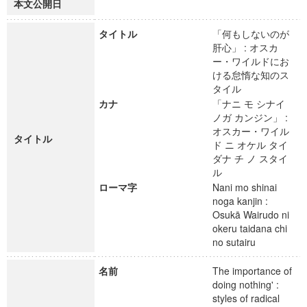
本文公開日
タイトル
「何もしないのが
肝心」 : オスカ
ー・ワイルドにお
ける怠惰な知のス
タイル
カナ
「ナニ モ シナイ
ノガ カンジン」 :
オスカー・ワイル
タイトル
ド ニ オケル タイ
ダナ チ ノ スタイ
ル
ローマ字
Nani mo shinai
noga kanjin :
Osukā Wairudo ni
okeru taidana chi
no sutairu
名前
The importance of
doing nothing' :
styles of radical