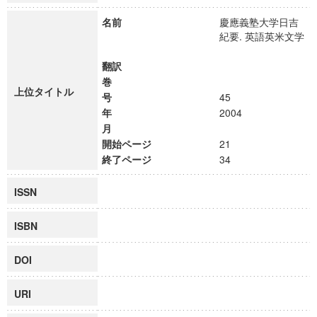
名前
慶應義塾大学日吉
紀要. 英語英米文学
翻訳
巻
上位タイトル
号
45
年
2004
月
開始ページ
21
終了ページ
34
ISSN
ISBN
DOI
URI