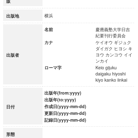
版
横浜
出版地
名前
慶應義塾大学日吉
紀要刊行委員会
カナ
ケイオウ ギジュク
ダイガク ヒヨシ キ
ヨウ カンコウ イイ
出版者
ンカイ
ローマ字
Keio gijuku
daigaku hiyoshi
kiyo kanko iinkai
出版年(from:yyyy)
出版年(to:yyyy)
作成日(yyyy-mm-dd)
日付
更新日(yyyy-mm-dd)
記録日(yyyy-mm-dd)
形態