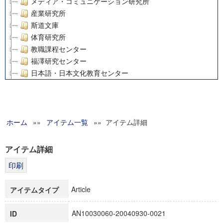
メディア・コミュニケーション研究所
産業研究所
斯道文庫
体育研究所
教職課程センター
福澤研究センター
日本語・日本文化教育センター
アート・センター
外国語教育研究センター
デジタルメディア・コンテンツ統合研究センター
ホーム
»»
グローバルリサーチインスティテュート
アイテム一覧
»» アイテム詳細
塾内助成報告書
科学研究費補助金研究成果報告書
アイテム詳細
21世紀COEプログラム
慶應義塾大学グローバルCOEプログラム市民社会ガバナンス
慶應義塾大学グローバルCOEプログラム論理と感性の先端的
Article
アイテムタイプ
博士課程教育リーディングプログラム「超成熟社会発展のサ
学術雑誌掲載論文等(8)
AN10030060-20040930-0021
ID
その他