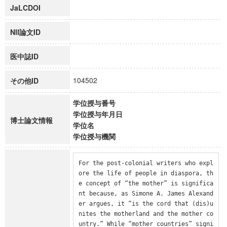
JaLCDOI
NII論文ID
医中誌ID
104502
その他ID
学位授与番号
学位授与年月日
博士論文情報
学位名
学位授与機関
For the post-colonial writers who expl
ore the life of people in diaspora, th
e concept of “the mother” is significa
nt because, as Simone A. James Alexand
er argues, it “is the cord that (dis)u
nites the motherland and the mother co
untry.” While “mother countries” signi