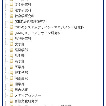
文学研究科
法学研究科
社会学研究科
(KBS)経営管理研究科
(SDM)システムデザイン・マネジメント研究科
(KMD)メディアデザイン研究科
法務研究科
文学部
経済学部
法学部
商学部
医学部
理工学部
湘南藤沢
薬学部
日吉紀要
メディアセンター
言語文化研究所