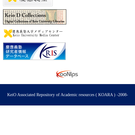
KeiO Associated Repository of Academic resources ( KOARA ) -2008-