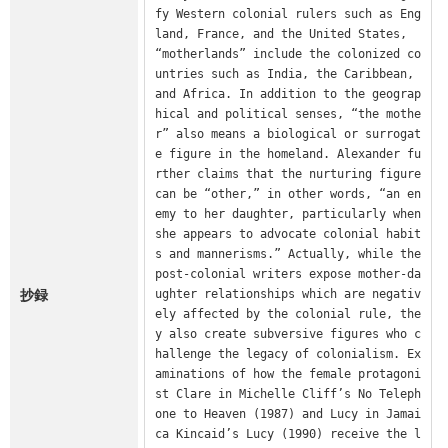
fy Western colonial rulers such as Eng
land, France, and the United States, 
“motherlands” include the colonized co
untries such as India, the Caribbean, 
and Africa. In addition to the geograp
hical and political senses, “the mothe
r” also means a biological or surrogat
e figure in the homeland. Alexander fu
rther claims that the nurturing figure 
can be “other,” in other words, “an en
emy to her daughter, particularly when 
she appears to advocate colonial habit
s and mannerisms.” Actually, while the 
post-colonial writers expose mother-da
抄録
ughter relationships which are negativ
ely affected by the colonial rule, the
y also create subversive figures who c
hallenge the legacy of colonialism. Ex
aminations of how the female protagoni
st Clare in Michelle Cliff’s No Teleph
one to Heaven (1987) and Lucy in Jamai
ca Kincaid’s Lucy (1990) receive the l