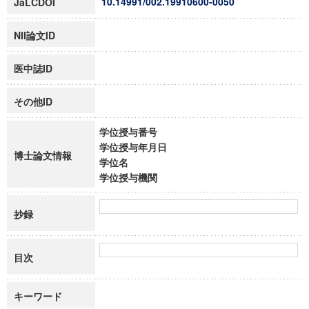
10.14991/002.19910600-0050
JaLCDOI
NII論文ID
医中誌ID
その他ID
学位授与番号
学位授与年月日
博士論文情報
学位名
学位授与機関
抄録
目次
キーワード