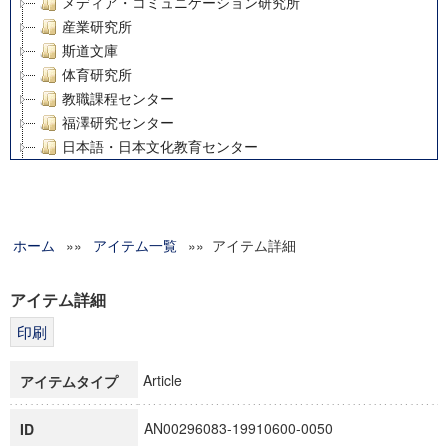
メディア・コミュニケーション研究所
産業研究所
斯道文庫
体育研究所
教職課程センター
福澤研究センター
日本語・日本文化教育センター
アート・センター
外国語教育研究センター
デジタルメディア・コンテンツ統合研究センター
ホーム
»»
グローバルリサーチインスティテュート
アイテム一覧
»» アイテム詳細
塾内助成報告書
科学研究費補助金研究成果報告書
アイテム詳細
21世紀COEプログラム
慶應義塾大学グローバルCOEプログラム市民社会ガバナンス
慶應義塾大学グローバルCOEプログラム論理と感性の先端的
Article
アイテムタイプ
博士課程教育リーディングプログラム「超成熟社会発展のサ
学術雑誌掲載論文等(8)
AN00296083-19910600-0050
ID
その他