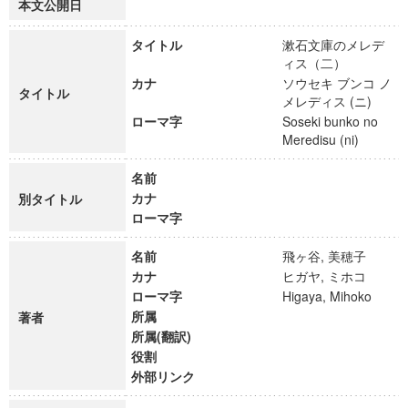
本文公開日
タイトル
漱石文庫のメレデ
ィス（二）
カナ
ソウセキ ブンコ ノ
タイトル
メレディス (ニ)
ローマ字
Soseki bunko no
Meredisu (ni)
名前
カナ
別タイトル
ローマ字
名前
飛ヶ谷, 美穂子
カナ
ヒガヤ, ミホコ
ローマ字
Higaya, Mihoko
所属
著者
所属(翻訳)
役割
外部リンク