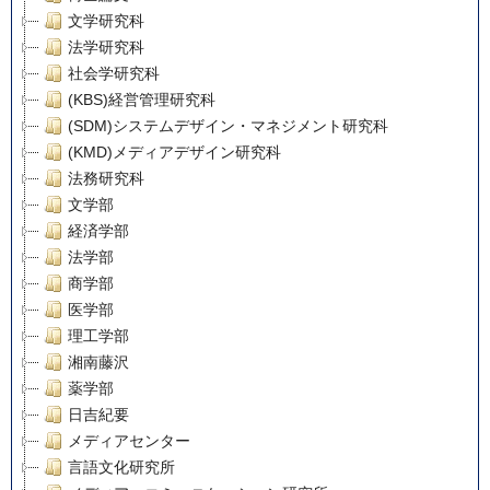
文学研究科
法学研究科
社会学研究科
(KBS)経営管理研究科
(SDM)システムデザイン・マネジメント研究科
(KMD)メディアデザイン研究科
法務研究科
文学部
経済学部
法学部
商学部
医学部
理工学部
湘南藤沢
薬学部
日吉紀要
メディアセンター
言語文化研究所