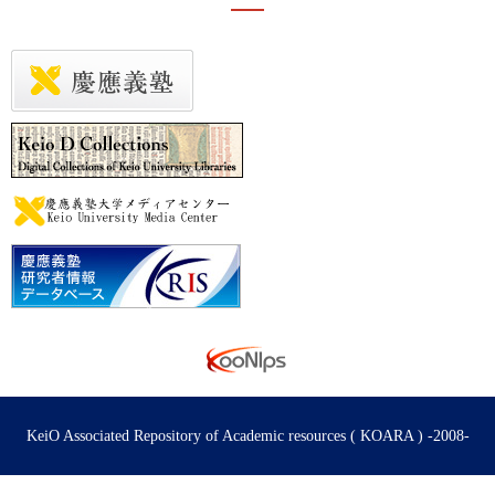
KeiO Associated Repository of Academic resources ( KOARA ) -2008-