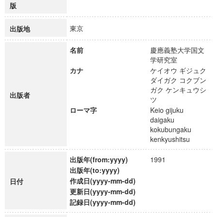
版
東京
出版地
名前
慶應義塾大学国文
学研究室
カナ
ケイオウ ギジュク
ダイガク コクブン
ガク ケンキュウシ
出版者
ツ
ローマ字
Keio gijuku
daigaku
kokubungaku
kenkyushitsu
出版年(from:yyyy)
1991
出版年(to:yyyy)
作成日(yyyy-mm-dd)
日付
更新日(yyyy-mm-dd)
記録日(yyyy-mm-dd)