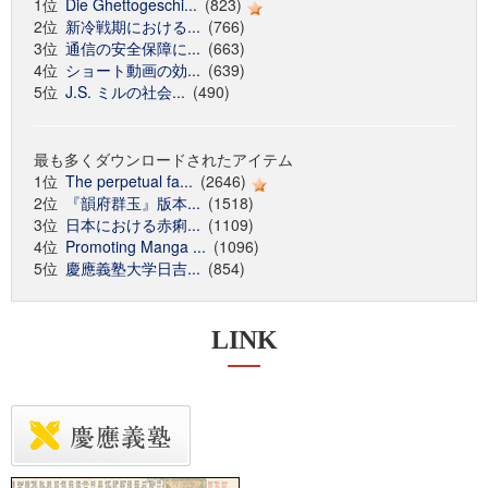
1位
Die Ghettogeschi...
(823)
2位
新冷戦期における...
(766)
3位
通信の安全保障に...
(663)
4位
ショート動画の効...
(639)
5位
J.S. ミルの社会...
(490)
最も多くダウンロードされたアイテム
1位
The perpetual fa...
(2646)
2位
『韻府群玉』版本...
(1518)
3位
日本における赤痢...
(1109)
4位
Promoting Manga ...
(1096)
5位
慶應義塾大学日吉...
(854)
LINK