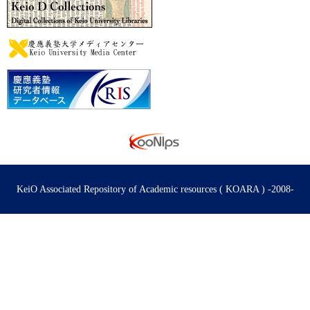
KeiO Associated Repository of Academic resources ( KOARA ) -2008-