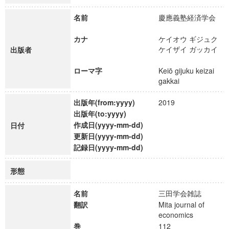
名前
慶應義塾経済学会
カナ
ケイオウ ギジュク
ケイザイ ガッカイ
出版者
ローマ字
Keiō gijuku keizai
gakkai
出版年(from:yyyy)
2019
出版年(to:yyyy)
作成日(yyyy-mm-dd)
日付
更新日(yyyy-mm-dd)
記録日(yyyy-mm-dd)
形態
名前
三田学会雑誌
翻訳
Mita journal of
economics
巻
112