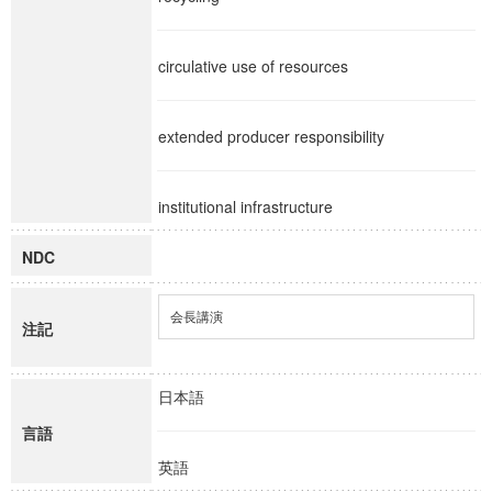
circulative use of resources
extended producer responsibility
institutional infrastructure
NDC
会長講演
注記
日本語
言語
英語