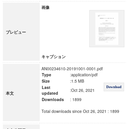
画像
プレビュー
キャプション
AN00234610-20191001-0001.pdf
Type
:application/pdf
Size
:1.5 MB
Last
Download
:Oct 26, 2021
本文
updated
Downloads
: 1899
Total downloads since Oct 26, 2021 : 1899