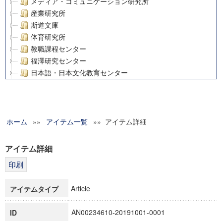
メディア・コミュニケーション研究所
産業研究所
斯道文庫
体育研究所
教職課程センター
福澤研究センター
日本語・日本文化教育センター
アート・センター
外国語教育研究センター
デジタルメディア・コンテンツ統合研究センター
ホーム
»»
グローバルリサーチインスティテュート
アイテム一覧
»» アイテム詳細
塾内助成報告書
科学研究費補助金研究成果報告書
アイテム詳細
21世紀COEプログラム
慶應義塾大学グローバルCOEプログラム市民社会ガバナンス
慶應義塾大学グローバルCOEプログラム論理と感性の先端的
Article
アイテムタイプ
博士課程教育リーディングプログラム「超成熟社会発展のサ
学術雑誌掲載論文等(8)
AN00234610-20191001-0001
ID
その他