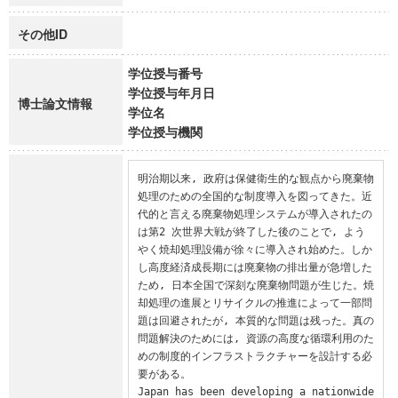
その他ID
学位授与番号
学位授与年月日
博士論文情報
学位名
学位授与機関
明治期以来, 政府は保健衛生的な観点から廃棄物
処理のための全国的な制度導入を図ってきた。近
代的と言える廃棄物処理システムが導入されたの
は第2 次世界大戦が終了した後のことで, よう
やく焼却処理設備が徐々に導入され始めた。しか
し高度経済成長期には廃棄物の排出量が急増した
ため, 日本全国で深刻な廃棄物問題が生じた。焼
却処理の進展とリサイクルの推進によって一部問
題は回避されたが, 本質的な問題は残った。真の
問題解決のためには, 資源の高度な循環利用のた
めの制度的インフラストラクチャーを設計する必
要がある。

Japan has been developing a nationwide 