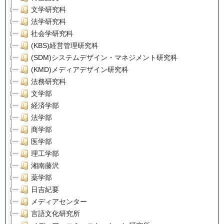
文学研究科
法学研究科
社会学研究科
(KBS)経営管理研究科
(SDM)システムデザイン・マネジメント研究科
(KMD)メディアデザイン研究科
法務研究科
文学部
経済学部
法学部
商学部
医学部
理工学部
湘南藤沢
薬学部
日吉紀要
メディアセンター
言語文化研究所