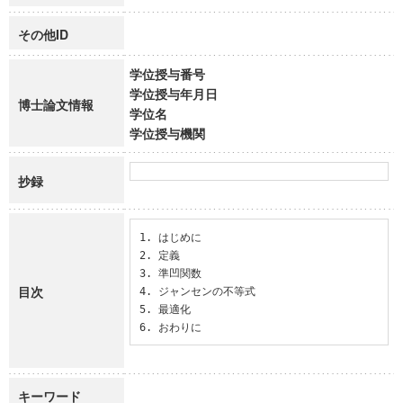
その他ID
学位授与番号
学位授与年月日
博士論文情報
学位名
学位授与機関
抄録
1. はじめに

2. 定義

3. 準凹関数

目次
4. ジャンセンの不等式

5. 最適化

6. おわりに
キーワード