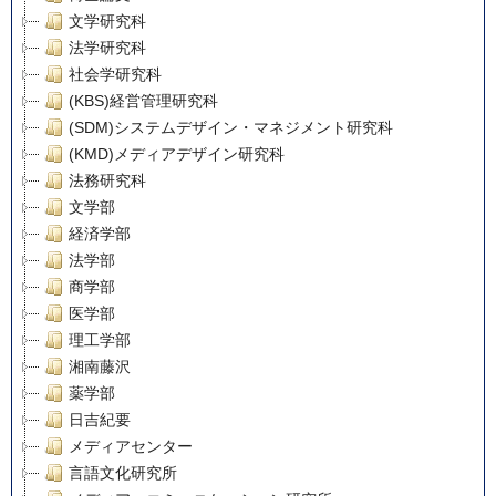
文学研究科
法学研究科
社会学研究科
(KBS)経営管理研究科
(SDM)システムデザイン・マネジメント研究科
(KMD)メディアデザイン研究科
法務研究科
文学部
経済学部
法学部
商学部
医学部
理工学部
湘南藤沢
薬学部
日吉紀要
メディアセンター
言語文化研究所