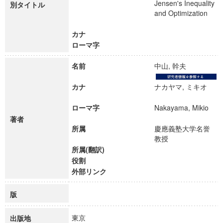
Jensen's Inequality
別タイトル
and Optimization
カナ
ローマ字
名前
中山, 幹夫
カナ
ナカヤマ, ミキオ
ローマ字
Nakayama, Mikio
著者
所属
慶應義塾大学名誉
教授
所属(翻訳)
役割
外部リンク
版
東京
出版地