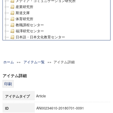
メディア・コミュニケーション研究所
産業研究所
斯道文庫
体育研究所
教職課程センター
福澤研究センター
日本語・日本文化教育センター
アート・センター
外国語教育研究センター
デジタルメディア・コンテンツ統合研究センター
ホーム
»»
グローバルリサーチインスティテュート
アイテム一覧
»» アイテム詳細
塾内助成報告書
科学研究費補助金研究成果報告書
アイテム詳細
21世紀COEプログラム
慶應義塾大学グローバルCOEプログラム市民社会ガバナンス
慶應義塾大学グローバルCOEプログラム論理と感性の先端的
Article
アイテムタイプ
博士課程教育リーディングプログラム「超成熟社会発展のサ
学術雑誌掲載論文等(8)
AN00234610-20180701-0091
ID
その他