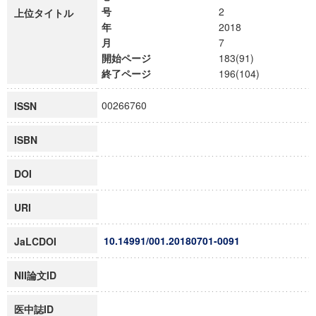
号
2
上位タイトル
年
2018
月
7
開始ページ
183(91)
終了ページ
196(104)
00266760
ISSN
ISBN
DOI
URI
10.14991/001.20180701-0091
JaLCDOI
NII論文ID
医中誌ID