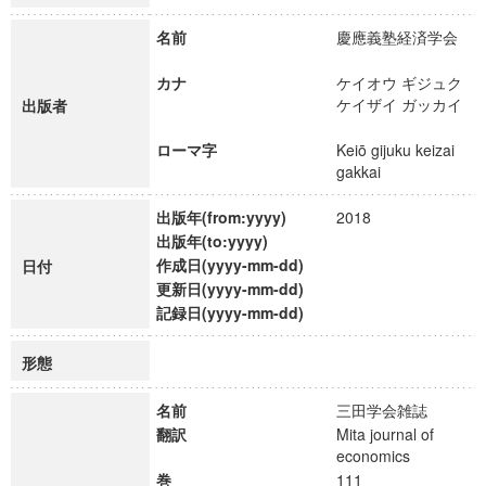
名前
慶應義塾経済学会
カナ
ケイオウ ギジュク
ケイザイ ガッカイ
出版者
ローマ字
Keiō gijuku keizai
gakkai
出版年(from:yyyy)
2018
出版年(to:yyyy)
作成日(yyyy-mm-dd)
日付
更新日(yyyy-mm-dd)
記録日(yyyy-mm-dd)
形態
名前
三田学会雑誌
翻訳
Mita journal of
economics
巻
111