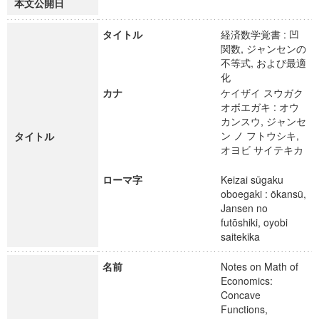
本文公開日
タイトル
経済数学覚書 : 凹
関数, ジャンセンの
不等式, および最適
化
カナ
ケイザイ スウガク
オボエガキ : オウ
カンスウ, ジャンセ
ン ノ フトウシキ,
タイトル
オヨビ サイテキカ
ローマ字
Keizai sūgaku
oboegaki : ōkansū,
Jansen no
futōshiki, oyobi
saitekika
名前
Notes on Math of
Economics:
Concave
Functions,