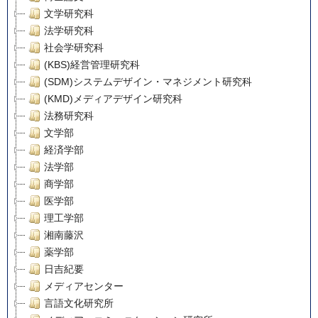
文学研究科
法学研究科
社会学研究科
(KBS)経営管理研究科
(SDM)システムデザイン・マネジメント研究科
(KMD)メディアデザイン研究科
法務研究科
文学部
経済学部
法学部
商学部
医学部
理工学部
湘南藤沢
薬学部
日吉紀要
メディアセンター
言語文化研究所