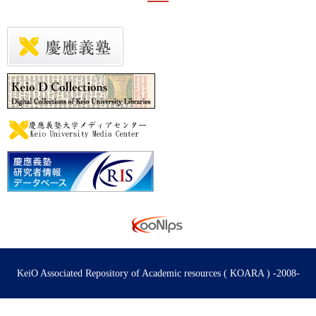
KeiO Associated Repository of Academic resources ( KOARA ) -2008-