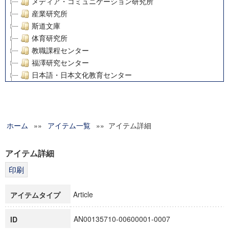
メディア・コミュニケーション研究所
産業研究所
斯道文庫
体育研究所
教職課程センター
福澤研究センター
日本語・日本文化教育センター
アート・センター
外国語教育研究センター
デジタルメディア・コンテンツ統合研究センター
ホーム
»»
グローバルリサーチインスティテュート
アイテム一覧
»» アイテム詳細
塾内助成報告書
科学研究費補助金研究成果報告書
アイテム詳細
21世紀COEプログラム
慶應義塾大学グローバルCOEプログラム市民社会ガバナンス
慶應義塾大学グローバルCOEプログラム論理と感性の先端的
Article
アイテムタイプ
博士課程教育リーディングプログラム「超成熟社会発展のサ
学術雑誌掲載論文等(8)
AN00135710-00600001-0007
ID
その他