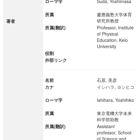
ローマ字
Suda, Yoshimasa
所属
慶應義塾大学体育
研究所教授
著者
所属(翻訳)
Professor, Institute
of Physical
Education, Keio
University
役割
外部リンク
名前
石原, 美彦
カナ
イシハラ, ヨシヒコ
ローマ字
Ishihara, Yoshihiko
所属
東京電機大学未来
科学部助教
所属(翻訳)
Assistant
professor, School
of Science and