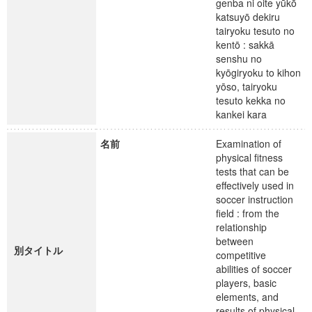
genba ni oite yūkō
katsuyō dekiru
tairyoku tesuto no
kentō : sakkā
senshu no
kyōgiryoku to kihon
yōso, tairyoku
tesuto kekka no
kankei kara
名前
Examination of
physical fitness
tests that can be
effectively used in
soccer instruction
field : from the
relationship
between
別タイトル
competitive
abilities of soccer
players, basic
elements, and
results of physical