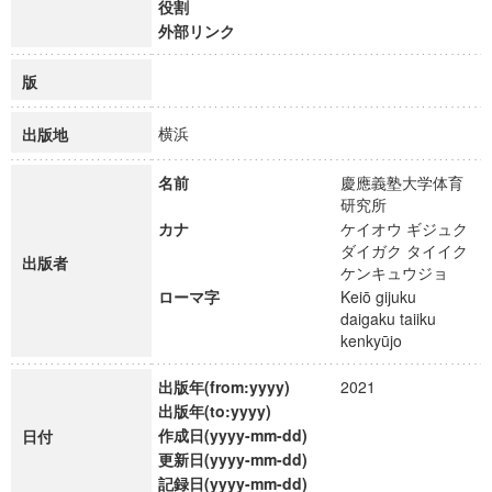
役割
外部リンク
版
横浜
出版地
名前
慶應義塾大学体育
研究所
カナ
ケイオウ ギジュク
ダイガク タイイク
出版者
ケンキュウジョ
ローマ字
Keiō gijuku
daigaku taiiku
kenkyūjo
出版年(from:yyyy)
2021
出版年(to:yyyy)
作成日(yyyy-mm-dd)
日付
更新日(yyyy-mm-dd)
記録日(yyyy-mm-dd)