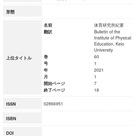
形態
名前
体育研究所紀要
翻訳
Bulletin of the
Institute of Physical
Education, Keio
University
巻
60
上位タイトル
号
1
年
2021
月
1
開始ページ
7
終了ページ
18
02866951
ISSN
ISBN
DOI