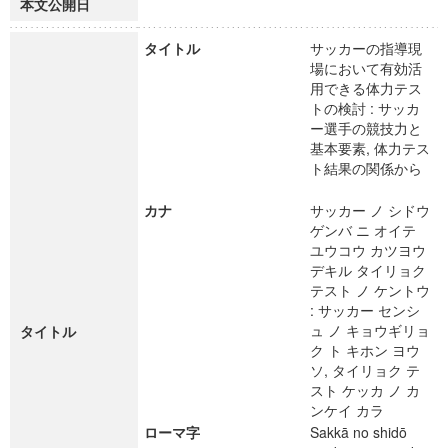
本文公開日
タイトル
サッカーの指導現
場において有効活
用できる体力テス
トの検討 : サッカ
ー選手の競技力と
基本要素, 体力テス
ト結果の関係から
カナ
サッカー ノ シドウ
ゲンバ ニ オイテ
ユウコウ カツヨウ
デキル タイリョク
テスト ノ ケントウ
: サッカー センシ
ュ ノ キョウギリョ
タイトル
ク ト キホン ヨウ
ソ, タイリョク テ
スト ケッカ ノ カ
ンケイ カラ
ローマ字
Sakkā no shidō