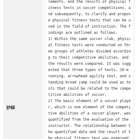
lements, and the results of physical f
itness tests in soccer competitions, a
nd subsequently, to clarify and propos
e physical fitness tests that can be u
sed in the field of instruction. The f
indings are outlined as follows.

1) Within the same soccer club, physic
al fitness tests were conducted on thr
ee groups of athletes divided accordin
g to their competitive abilities, and 
the results were compared. It was sugg
ested that three types of tests, 10-m 
running, arrowhead agility test, and s
tanding broad jump could be used as te
sts that could be related to the compe
titive abilities of soccer.

2) The basic element of a soccer playe
抄録
r, which is one element of the competi
tive abilities of a soccer player, was 
quantified from the evaluation of the 
instructor. The relationship between t
he quantified data and the result of t
he physical fitness test was examined. 