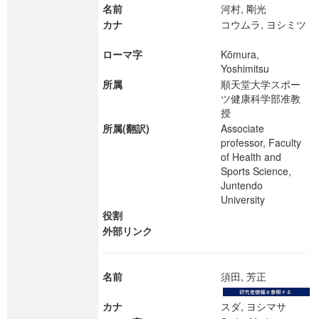
名前
河村, 剛光
カナ
コウムラ, ヨシミツ
ローマ字
Kōmura,
Yoshimitsu
所属
順天堂大学スポー
ツ健康科学部准教
授
所属(翻訳)
Associate
professor, Faculty
of Health and
Sports Science,
Juntendo
University
役割
外部リンク
名前
須田, 芳正
カナ
スダ, ヨシマサ