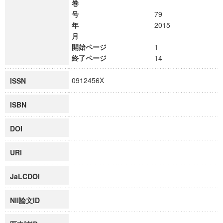
巻
号
79
年
2015
月
開始ページ
1
終了ページ
14
0912456X
ISSN
ISBN
DOI
URI
JaLCDOI
NII論文ID