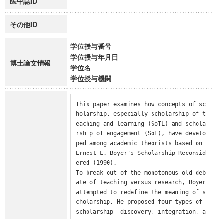
医中誌ID
その他ID
学位授与番号
学位授与年月日
博士論文情報
学位名
学位授与機関
This paper examines how concepts of sc
holarship, especially scholarship of t
eaching and learning (SoTL) and schola
rship of engagement (SoE), have develo
ped among academic theorists based on 
Ernest L. Boyer's Scholarship Reconsid
ered (1990).

To break out of the monotonous old deb
ate of teaching versus research, Boyer 
attempted to redefine the meaning of s
cholarship. He proposed four types of 
scholarship -discovery, integration, a