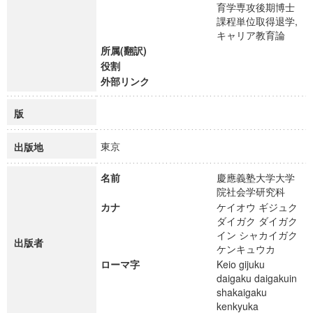
育学専攻後期博士
課程単位取得退学,
キャリア教育論
所属(翻訳)
役割
外部リンク
版
東京
出版地
名前
慶應義塾大学大学
院社会学研究科
カナ
ケイオウ ギジュク
ダイガク ダイガク
イン シャカイガク
出版者
ケンキュウカ
ローマ字
Keio gijuku
daigaku daigakuin
shakaigaku
kenkyuka