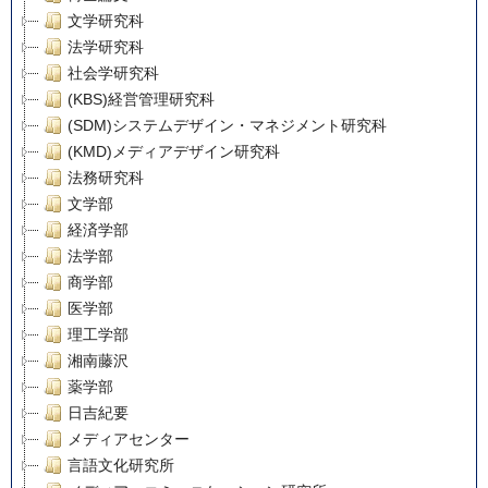
文学研究科
法学研究科
社会学研究科
(KBS)経営管理研究科
(SDM)システムデザイン・マネジメント研究科
(KMD)メディアデザイン研究科
法務研究科
文学部
経済学部
法学部
商学部
医学部
理工学部
湘南藤沢
薬学部
日吉紀要
メディアセンター
言語文化研究所