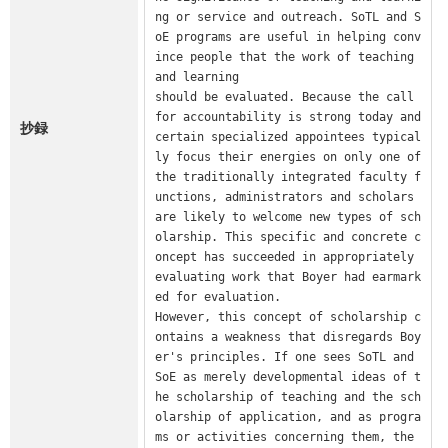
ng or service and outreach. SoTL and S
oE programs are useful in helping conv
ince people that the work of teaching 
and learning

should be evaluated. Because the call 
for accountability is strong today and 
抄録
certain specialized appointees typical
ly focus their energies on only one of 
the traditionally integrated faculty f
unctions, administrators and scholars 
are likely to welcome new types of sch
olarship. This specific and concrete c
oncept has succeeded in appropriately 
evaluating work that Boyer had earmark
ed for evaluation.

However, this concept of scholarship c
ontains a weakness that disregards Boy
er's principles. If one sees SoTL and 
SoE as merely developmental ideas of t
he scholarship of teaching and the sch
olarship of application, and as progra
ms or activities concerning them, the 