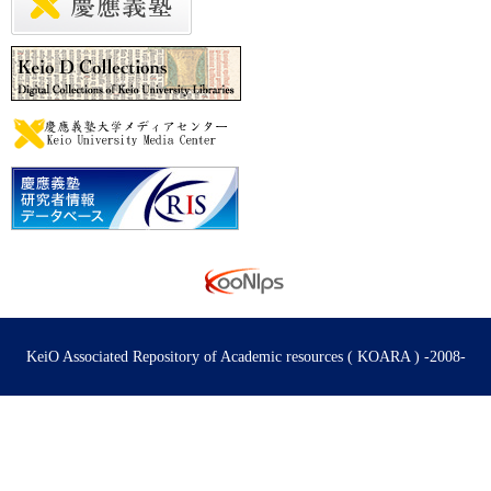
KeiO Associated Repository of Academic resources ( KOARA ) -2008-