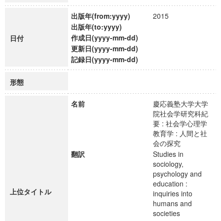
出版年(from:yyyy)
2015
出版年(to:yyyy)
作成日(yyyy-mm-dd)
日付
更新日(yyyy-mm-dd)
記録日(yyyy-mm-dd)
形態
名前
慶応義塾大学大学
院社会学研究科紀
要 : 社会学心理学
教育学 : 人間と社
会の探究
翻訳
Studies in
sociology,
psychology and
education :
上位タイトル
inquiries into
humans and
societies