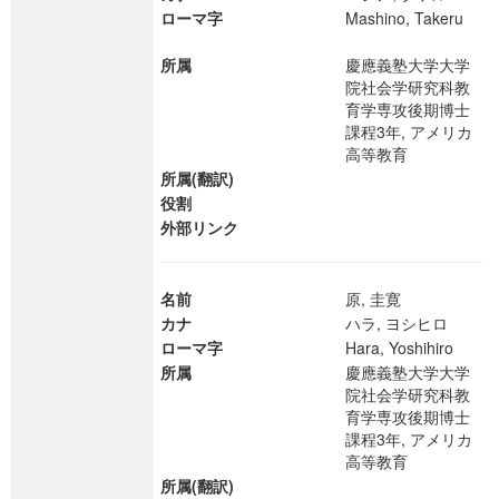
ローマ字
Mashino, Takeru
所属
慶應義塾大学大学
院社会学研究科教
育学専攻後期博士
課程3年, アメリカ
高等教育
所属(翻訳)
役割
外部リンク
名前
原, 圭寛
カナ
ハラ, ヨシヒロ
ローマ字
Hara, Yoshihiro
所属
慶應義塾大学大学
院社会学研究科教
育学専攻後期博士
課程3年, アメリカ
高等教育
所属(翻訳)