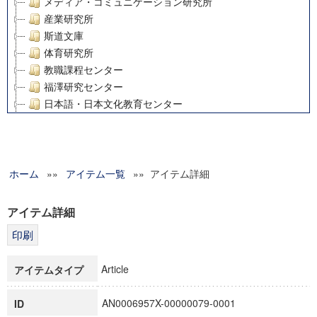
メディア・コミュニケーション研究所
産業研究所
斯道文庫
体育研究所
教職課程センター
福澤研究センター
日本語・日本文化教育センター
アート・センター
外国語教育研究センター
デジタルメディア・コンテンツ統合研究センター
ホーム
»»
グローバルリサーチインスティテュート
アイテム一覧
»» アイテム詳細
塾内助成報告書
科学研究費補助金研究成果報告書
アイテム詳細
21世紀COEプログラム
慶應義塾大学グローバルCOEプログラム市民社会ガバナンス
慶應義塾大学グローバルCOEプログラム論理と感性の先端的
Article
アイテムタイプ
博士課程教育リーディングプログラム「超成熟社会発展のサ
学術雑誌掲載論文等(8)
AN0006957X-00000079-0001
ID
その他