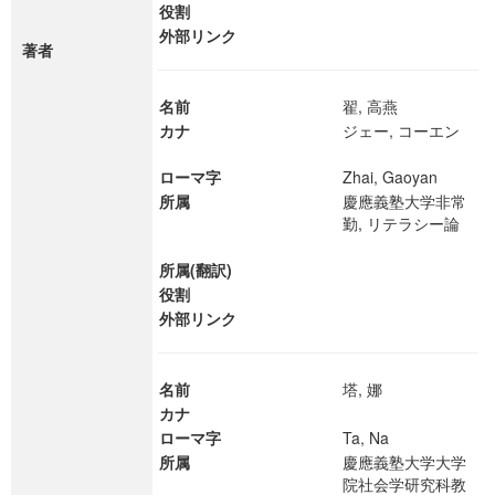
役割
外部リンク
著者
名前
翟, 高燕
カナ
ジェー, コーエン
ローマ字
Zhai, Gaoyan
所属
慶應義塾大学非常
勤, リテラシー論
所属(翻訳)
役割
外部リンク
名前
塔, 娜
カナ
ローマ字
Ta, Na
所属
慶應義塾大学大学
院社会学研究科教