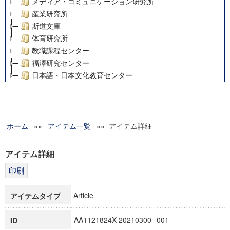
メディア・コミュニケーション研究所
産業研究所
斯道文庫
体育研究所
教職課程センター
福澤研究センター
日本語・日本文化教育センター
アート・センター
外国語教育研究センター
デジタルメディア・コンテンツ統合研究センター
ホーム
»»
グローバルリサーチインスティテュート
アイテム一覧
»» アイテム詳細
塾内助成報告書
科学研究費補助金研究成果報告書
アイテム詳細
21世紀COEプログラム
慶應義塾大学グローバルCOEプログラム市民社会ガバナンス
慶應義塾大学グローバルCOEプログラム論理と感性の先端的
Article
アイテムタイプ
博士課程教育リーディングプログラム「超成熟社会発展のサ
学術雑誌掲載論文等(8)
AA1121824X-20210300--001
ID
その他