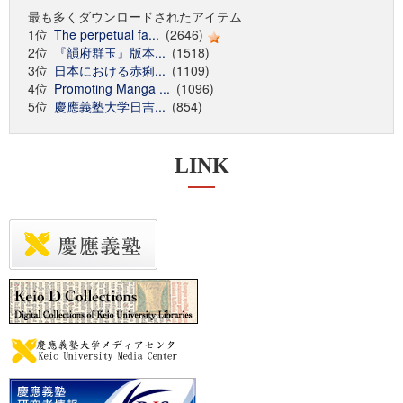
最も多くダウンロードされたアイテム
1位
The perpetual fa...
(2646)
2位
『韻府群玉』版本...
(1518)
3位
日本における赤痢...
(1109)
4位
Promoting Manga ...
(1096)
5位
慶應義塾大学日吉...
(854)
LINK