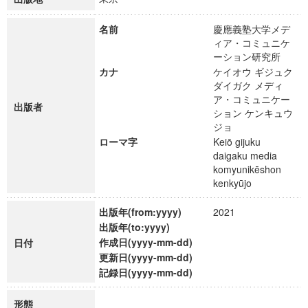
名前
慶應義塾大学メデ
ィア・コミュニケ
ーション研究所
カナ
ケイオウ ギジュク
ダイガク メディ
ア・コミュニケー
出版者
ション ケンキュウ
ジョ
ローマ字
Keiō gijuku
daigaku media
komyunikēshon
kenkyūjo
出版年(from:yyyy)
2021
出版年(to:yyyy)
作成日(yyyy-mm-dd)
日付
更新日(yyyy-mm-dd)
記録日(yyyy-mm-dd)
形態