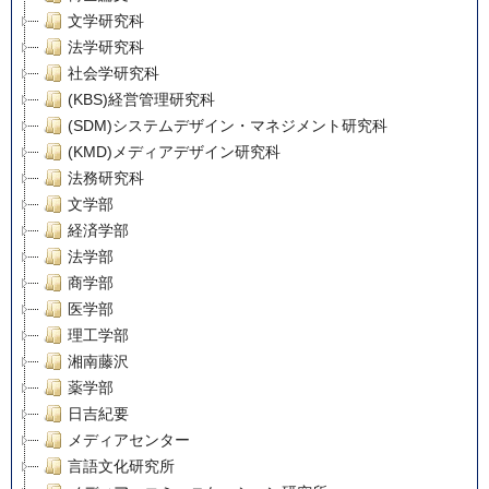
文学研究科
法学研究科
社会学研究科
(KBS)経営管理研究科
(SDM)システムデザイン・マネジメント研究科
(KMD)メディアデザイン研究科
法務研究科
文学部
経済学部
法学部
商学部
医学部
理工学部
湘南藤沢
薬学部
日吉紀要
メディアセンター
言語文化研究所