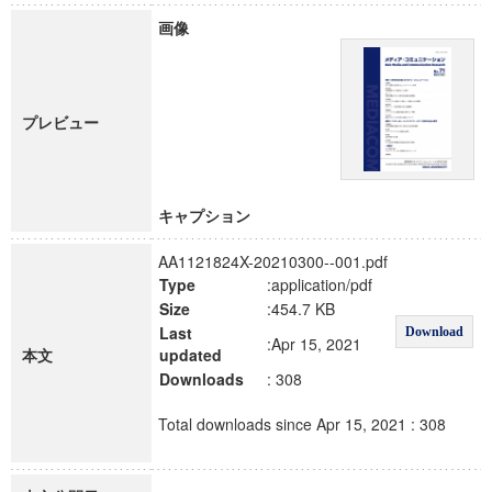
画像
プレビュー
キャプション
AA1121824X-20210300--001.pdf
Type
:application/pdf
Size
:454.7 KB
Last
Download
:Apr 15, 2021
本文
updated
Downloads
: 308
Total downloads since Apr 15, 2021 : 308