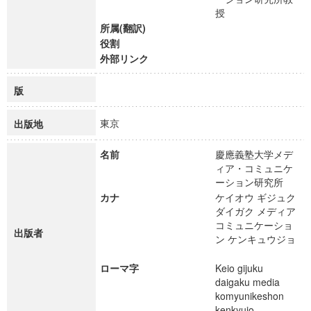
授
所属(翻訳)
役割
外部リンク
版
東京
出版地
名前
慶應義塾大学メデ
ィア・コミュニケ
ーション研究所
カナ
ケイオウ ギジュク
ダイガク メディア
コミュニケーショ
出版者
ン ケンキュウジョ
ローマ字
Keio gijuku
daigaku media
komyunikeshon
kenkyujo