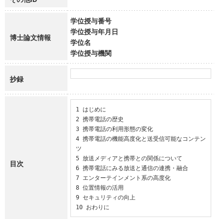
学位授与番号
学位授与年月日
博士論文情報
学位名
学位授与機関
抄録
1 はじめに

2 携帯電話の歴史

3 携帯電話の利用形態の変化

4 携帯電話の機能高度化と送受信可能なコンテン
ツ

5 放送メディアと携帯との関係について

目次
6 携帯電話にみる放送と通信の連携・融合

7 エンターテインメント系の高度化

8 位置情報の活用

9 セキュリティの向上

10 おわりに