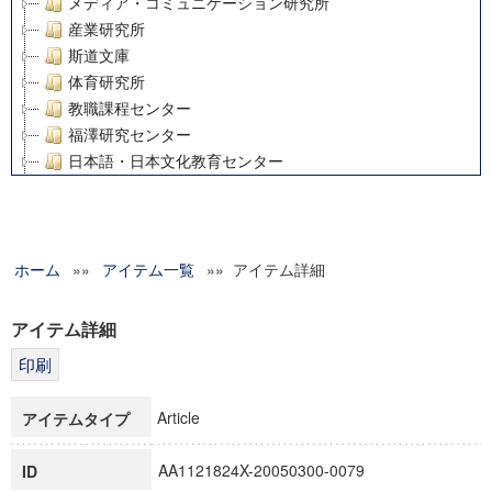
メディア・コミュニケーション研究所
産業研究所
斯道文庫
体育研究所
教職課程センター
福澤研究センター
日本語・日本文化教育センター
アート・センター
外国語教育研究センター
デジタルメディア・コンテンツ統合研究センター
ホーム
»»
グローバルリサーチインスティテュート
アイテム一覧
»» アイテム詳細
塾内助成報告書
科学研究費補助金研究成果報告書
アイテム詳細
21世紀COEプログラム
慶應義塾大学グローバルCOEプログラム市民社会ガバナンス
慶應義塾大学グローバルCOEプログラム論理と感性の先端的
Article
アイテムタイプ
博士課程教育リーディングプログラム「超成熟社会発展のサ
学術雑誌掲載論文等(8)
AA1121824X-20050300-0079
ID
その他