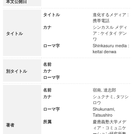
本文公開日
タイトル
進化するメディア :
携帯電話
カナ
シンカスル メディ
ア : ケイタイ デン
タイトル
ワ
ローマ字
Shinkasuru media :
keitai denwa
名前
カナ
別タイトル
ローマ字
名前
宿南, 達志郎
カナ
シュクナミ, タツシ
ロウ
ローマ字
Shukunami,
Tatsushiro
所属
慶應義塾大学メデ
著者
ィア・コミュニケ
ーション研究所教