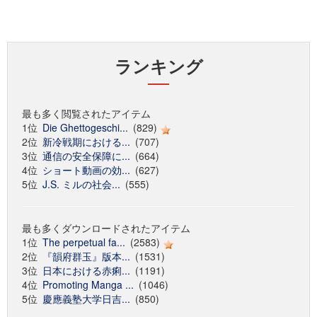
ランキング
最も多く閲覧されたアイテム
1位
Die Ghettogeschi...
(829)
2位
新冷戦期における...
(707)
3位
通信の安全保障に...
(664)
4位
ショート動画の効...
(627)
5位
J.S. ミルの社会...
(555)
最も多くダウンロードされたアイテム
1位
The perpetual fa...
(2583)
2位
『韻府群玉』版本...
(1531)
3位
日本における赤痢...
(1191)
4位
Promoting Manga ...
(1046)
5位
慶應義塾大学日吉...
(850)