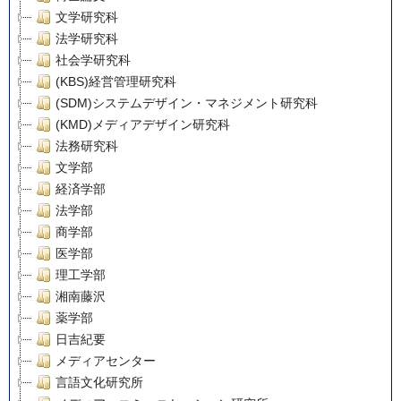
文学研究科
法学研究科
社会学研究科
(KBS)経営管理研究科
(SDM)システムデザイン・マネジメント研究科
(KMD)メディアデザイン研究科
法務研究科
文学部
経済学部
法学部
商学部
医学部
理工学部
湘南藤沢
薬学部
日吉紀要
メディアセンター
言語文化研究所