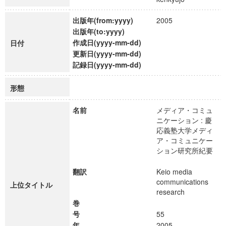
出版年(from:yyyy)
2005
出版年(to:yyyy)
作成日(yyyy-mm-dd)
日付
更新日(yyyy-mm-dd)
記録日(yyyy-mm-dd)
形態
名前
メディア・コミュ
ニケーション : 慶
応義塾大学メディ
ア・コミュニケー
ション研究所紀要
翻訳
Keio media
communications
上位タイトル
research
巻
号
55
年
2005