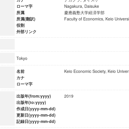
ローマ字
Nagakura, Daisuke
所属
慶應義塾大学経済学部
所属(翻訳)
Faculty of Economics, Keio Unive
役割
外部リンク
Tokyo
名前
Keio Economic Society, Keio Univ
カナ
ローマ字
出版年(from:yyyy)
2019
ンス教育研究センター
出版年(to:yyyy)
端的教育研究拠点
作成日(yyyy-mm-dd)
のサイエンス」
更新日(yyyy-mm-dd)
記録日(yyyy-mm-dd)