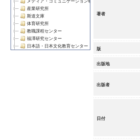
メディア・コミュニケーション研究所
産業研究所
著者
斯道文庫
体育研究所
教職課程センター
福澤研究センター
日本語・日本文化教育センター
版
アート・センター
外国語教育研究センター
出版地
デジタルメディア・コンテンツ統合研究センター
グローバルリサーチインスティテュート
塾内助成報告書
出版者
科学研究費補助金研究成果報告書
21世紀COEプログラム
慶應義塾大学グローバルCOEプログラム市民社会ガバナ
慶應義塾大学グローバルCOEプログラム論理と感性の先
日付
博士課程教育リーディングプログラム「超成熟社会発展
学術雑誌掲載論文等(8)
その他