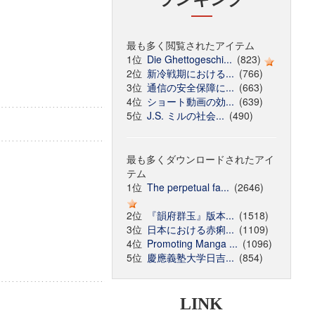
最も多く閲覧されたアイテム
1位
Die Ghettogeschi...
(823)
2位
新冷戦期における...
(766)
3位
通信の安全保障に...
(663)
4位
ショート動画の効...
(639)
5位
J.S. ミルの社会...
(490)
最も多くダウンロードされたアイ
テム
1位
The perpetual fa...
(2646)
2位
『韻府群玉』版本...
(1518)
3位
日本における赤痢...
(1109)
4位
Promoting Manga ...
(1096)
5位
慶應義塾大学日吉...
(854)
LINK