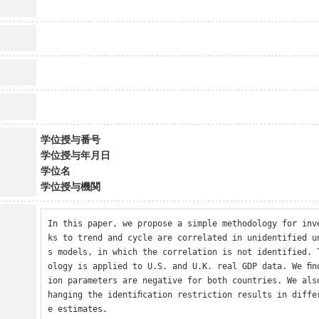
学位授与番号
学位授与年月日
学位名
学位授与機関
In this paper, we propose a simple methodology for inv
ks to trend and cycle are correlated in unidentified u
s models, in which the correlation is not identified. 
ology is applied to U.S. and U.K. real GDP data. We ﬁn
ion parameters are negative for both countries. We als
hanging the identiﬁcation restriction results in diffe
e estimates.