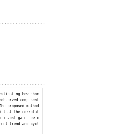
estigating how shoc
nobserved component
The proposed method
d that the correlat
o investigate how c
rent trend and cycl