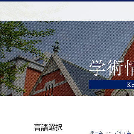
言語選択
ホーム
»»
アイテム