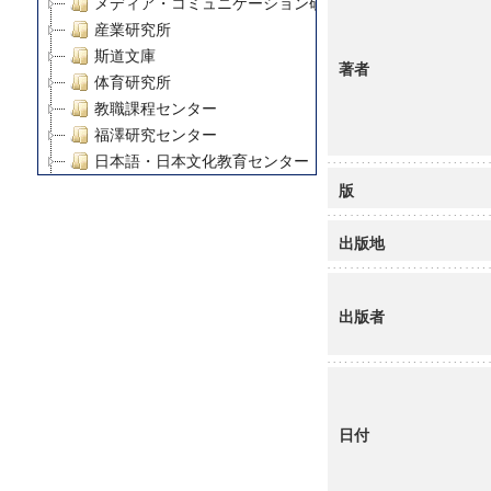
メディア・コミュニケーション研究所
産業研究所
斯道文庫
著者
体育研究所
教職課程センター
福澤研究センター
日本語・日本文化教育センター
アート・センター
版
外国語教育研究センター
デジタルメディア・コンテンツ統合研究センター
出版地
グローバルリサーチインスティテュート
塾内助成報告書
出版者
科学研究費補助金研究成果報告書
21世紀COEプログラム
慶應義塾大学グローバルCOEプログラム市民社会ガバナ
慶應義塾大学グローバルCOEプログラム論理と感性の先
博士課程教育リーディングプログラム「超成熟社会発展
日付
学術雑誌掲載論文等(8)
その他