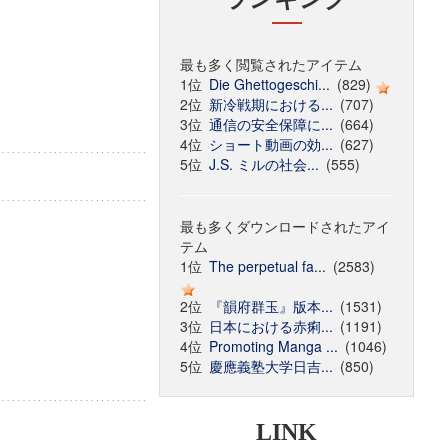
最も多く閲覧されたアイテム
1位
Die Ghettogeschi...
(829)
2位
新冷戦期における...
(707)
3位
通信の安全保障に...
(664)
4位
ショート動画の効...
(627)
5位
J.S. ミルの社会...
(555)
最も多くダウンロードされたアイ
テム
1位
The perpetual fa...
(2583)
2位
『韻府群玉』版本...
(1531)
3位
日本における赤痢...
(1191)
4位
Promoting Manga ...
(1046)
5位
慶應義塾大学日吉...
(850)
LINK