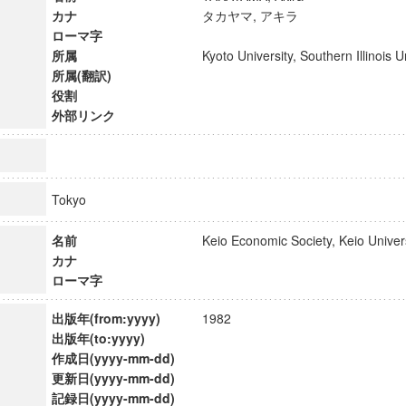
カナ
タカヤマ, アキラ
ローマ字
所属
Kyoto University, Southern Illinois
所属(翻訳)
役割
外部リンク
Tokyo
名前
Keio Economic Society, Keio Univ
カナ
ローマ字
ンス教育研究センター
出版年(from:yyyy)
1982
端的教育研究拠点
出版年(to:yyyy)
のサイエンス」
作成日(yyyy-mm-dd)
更新日(yyyy-mm-dd)
記録日(yyyy-mm-dd)