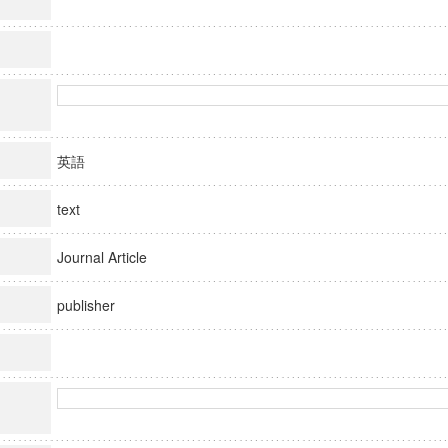
英語
text
Journal Article
publisher