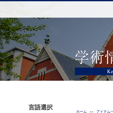
言語選択
ホーム
»»
アイテム