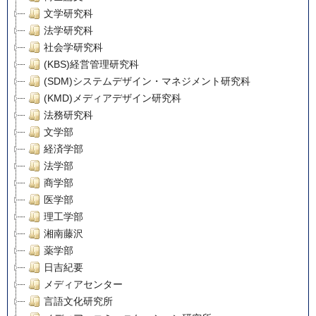
文学研究科
法学研究科
社会学研究科
(KBS)経営管理研究科
(SDM)システムデザイン・マネジメント研究科
(KMD)メディアデザイン研究科
法務研究科
文学部
経済学部
法学部
商学部
医学部
理工学部
湘南藤沢
薬学部
日吉紀要
メディアセンター
言語文化研究所