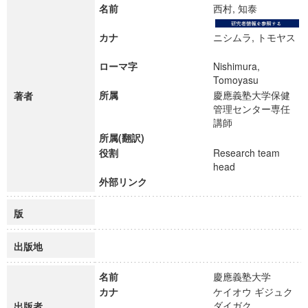
名前
西村, 知泰
カナ
ニシムラ, トモヤス
ローマ字
Nishimura,
Tomoyasu
所属
慶應義塾大学保健
著者
管理センター専任
講師
所属(翻訳)
役割
Research team
head
外部リンク
版
出版地
名前
慶應義塾大学
カナ
ケイオウ ギジュク
ダイガク
出版者