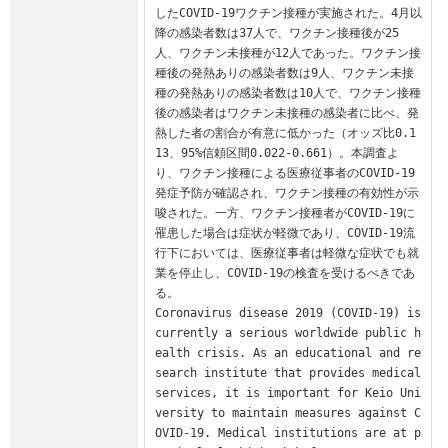
したCOVID-19ワクチン接種が実施された。4月以
降の感染者数は37人で、ワクチン接種後が25
人、ワクチン未接種が12人であった。ワクチン接
種後の発熱ありの感染者数は9人、ワクチン未接
種の発熱ありの感染者数は10人で、ワクチン接種
後の感染者はワクチン未接種の感染者に比べ、発
熱した者の割合が有意に低かった（オッズ比0.1
13、95%信頼区間0.022-0.661）。本調査よ
り、ワクチン接種による医療従事者のCOVID-19
発症予防が確認され、ワクチン接種の有効性が示
唆された。一方、ワクチン接種者がCOVID-19に
罹患した場合は症状が軽微であり、COVID-19流
行下においては、医療従事者は軽微な症状でも就
業を停止し、COVID-19の検査を受けるべきであ
る。

Coronavirus disease 2019 (COVID-19) is 
currently a serious worldwide public h
ealth crisis. As an educational and re
search institute that provides medical 
services, it is important for Keio Uni
versity to maintain measures against C
OVID-19. Medical institutions are at p