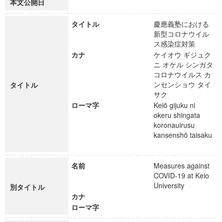
本文公開日
タイトル
慶應義塾における
新型コロナウイル
ス感染症対策
カナ
ケイオウ ギジュク
ニ オケル シンガタ
コロナウイルス カ
ンセンショウ タイ
タイトル
サク
ローマ字
Keiō gijuku ni
okeru shingata
koronauirusu
kansenshō taisaku
名前
Measures against
COVID-19 at Keio
University
別タイトル
カナ
ローマ字