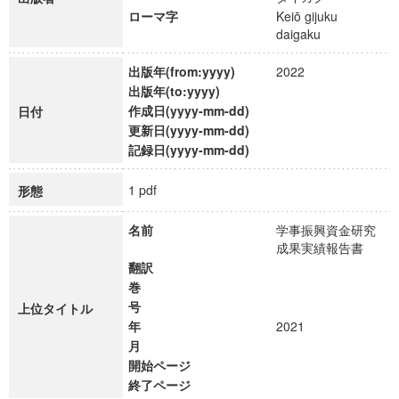
ローマ字
Keiō gijuku
daigaku
出版年(from:yyyy)
2022
出版年(to:yyyy)
作成日(yyyy-mm-dd)
日付
更新日(yyyy-mm-dd)
記録日(yyyy-mm-dd)
1 pdf
形態
名前
学事振興資金研究
成果実績報告書
翻訳
巻
号
上位タイトル
年
2021
月
開始ページ
終了ページ