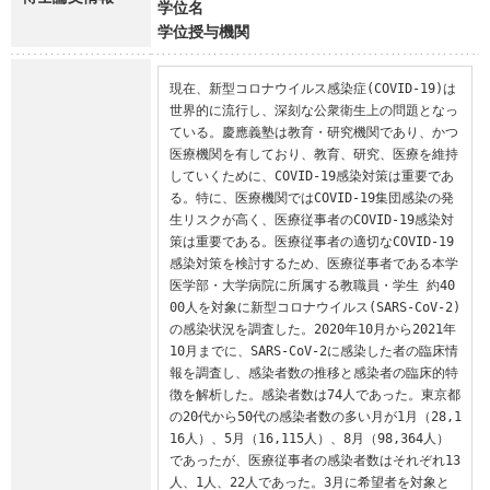
学位名
学位授与機関
現在、新型コロナウイルス感染症(COVID-19)は
世界的に流行し、深刻な公衆衛生上の問題となっ
ている。慶應義塾は教育・研究機関であり、かつ
医療機関を有しており、教育、研究、医療を維持
していくために、COVID-19感染対策は重要であ
る。特に、医療機関ではCOVID-19集団感染の発
生リスクが高く、医療従事者のCOVID-19感染対
策は重要である。医療従事者の適切なCOVID-19
感染対策を検討するため、医療従事者である本学
医学部・大学病院に所属する教職員・学生 約40
00人を対象に新型コロナウイルス(SARS-CoV-2)
の感染状況を調査した。2020年10月から2021年
10月までに、SARS-CoV-2に感染した者の臨床情
報を調査し、感染者数の推移と感染者の臨床的特
徴を解析した。感染者数は74人であった。東京都
の20代から50代の感染者数の多い月が1月（28,1
16人）、5月（16,115人）、8月（98,364人）
であったが、医療従事者の感染者数はそれぞれ13
人、1人、22人であった。3月に希望者を対象と