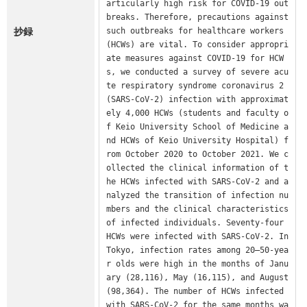
articularly high risk for COVID-19 out
breaks. Therefore, precautions against 
抄録
such outbreaks for healthcare workers 
(HCWs) are vital. To consider appropri
ate measures against COVID-19 for HCW
s, we conducted a survey of severe acu
te respiratory syndrome coronavirus 2 
(SARS-CoV-2) infection with approximat
ely 4,000 HCWs (students and faculty o
f Keio University School of Medicine a
nd HCWs of Keio University Hospital) f
rom October 2020 to October 2021. We c
ollected the clinical information of t
he HCWs infected with SARS-CoV-2 and a
nalyzed the transition of infection nu
mbers and the clinical characteristics 
of infected individuals. Seventy-four 
HCWs were infected with SARS-CoV-2. In 
Tokyo, infection rates among 20–50-yea
r olds were high in the months of Janu
ary (28,116), May (16,115), and August 
(98,364). The number of HCWs infected 
with SARS-CoV-2 for the same months wa