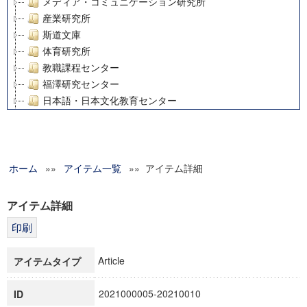
メディア・コミュニケーション研究所
産業研究所
斯道文庫
体育研究所
教職課程センター
福澤研究センター
日本語・日本文化教育センター
アート・センター
外国語教育研究センター
デジタルメディア・コンテンツ統合研究センター
ホーム
»»
グローバルリサーチインスティテュート
アイテム一覧
»» アイテム詳細
塾内助成報告書
科学研究費補助金研究成果報告書
アイテム詳細
21世紀COEプログラム
慶應義塾大学グローバルCOEプログラム市民社会ガバナンス
慶應義塾大学グローバルCOEプログラム論理と感性の先端的
Article
アイテムタイプ
博士課程教育リーディングプログラム「超成熟社会発展のサ
学術雑誌掲載論文等(8)
2021000005-20210010
ID
その他