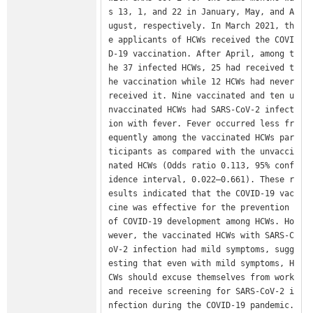
s 13, 1, and 22 in January, May, and A
ugust, respectively. In March 2021, th
e applicants of HCWs received the COVI
D-19 vaccination. After April, among t
he 37 infected HCWs, 25 had received t
he vaccination while 12 HCWs had never 
received it. Nine vaccinated and ten u
nvaccinated HCWs had SARS-CoV-2 infect
ion with fever. Fever occurred less fr
equently among the vaccinated HCWs par
ticipants as compared with the unvacci
nated HCWs (Odds ratio 0.113, 95% conf
idence interval, 0.022–0.661). These r
esults indicated that the COVID-19 vac
cine was effective for the prevention 
of COVID-19 development among HCWs. Ho
wever, the vaccinated HCWs with SARS-C
oV-2 infection had mild symptoms, sugg
esting that even with mild symptoms, H
CWs should excuse themselves from work 
and receive screening for SARS-CoV-2 i
nfection during the COVID-19 pandemic.