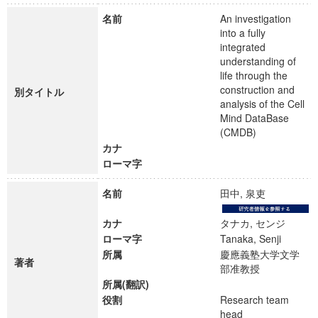
名前
An investigation
into a fully
integrated
understanding of
life through the
construction and
別タイトル
analysis of the Cell
Mind DataBase
(CMDB)
カナ
ローマ字
名前
田中, 泉吏
カナ
タナカ, センジ
ローマ字
Tanaka, Senji
所属
慶應義塾大学文学
著者
部准教授
所属(翻訳)
役割
Research team
head