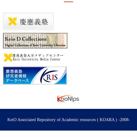
KeiO Associated Repository of Academic resources ( KOARA ) -2008-