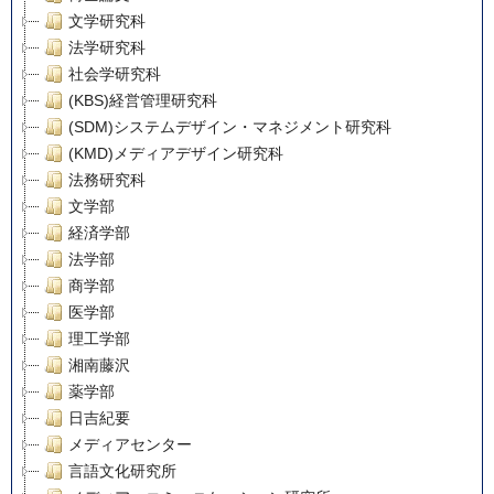
文学研究科
法学研究科
社会学研究科
(KBS)経営管理研究科
(SDM)システムデザイン・マネジメント研究科
(KMD)メディアデザイン研究科
法務研究科
文学部
経済学部
法学部
商学部
医学部
理工学部
湘南藤沢
薬学部
日吉紀要
メディアセンター
言語文化研究所