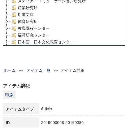
メディア・コミュニケーション研究所
産業研究所
斯道文庫
体育研究所
教職課程センター
福澤研究センター
日本語・日本文化教育センター
アート・センター
外国語教育研究センター
デジタルメディア・コンテンツ統合研究センター
ホーム
»»
グローバルリサーチインスティテュート
アイテム一覧
»» アイテム詳細
塾内助成報告書
科学研究費補助金研究成果報告書
アイテム詳細
21世紀COEプログラム
慶應義塾大学グローバルCOEプログラム市民社会ガバナンス
慶應義塾大学グローバルCOEプログラム論理と感性の先端的
Article
アイテムタイプ
博士課程教育リーディングプログラム「超成熟社会発展のサ
学術雑誌掲載論文等(8)
2019000008-20190380
ID
その他