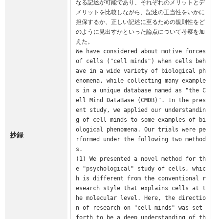
なる記述が可能であり、それぞれのメリットとデ
メリットを比較しながら、記述の正当性をいかに
担保するか、正しい記述に至るための規則性をど
のように見出すかといった論点について考察を加
えた。

We have considered about motive forces 
of cells ("cell minds") when cells beh
ave in a wide variety of biological ph
enomena, while collecting many example
s in a unique database named as "the C
ell Mind DataBase (CMDB)". In the pres
ent study, we applied our understandin
g of cell minds to some examples of bi
ological phenomena. Our trials were pe
抄録
rformed under the following two method
s.

(1) We presented a novel method for th
e "psychological" study of cells, whic
h is different from the conventional r
esearch style that explains cells at t
he molecular level. Here, the directio
n of research on "cell minds" was set 
forth to be a deep understanding of th