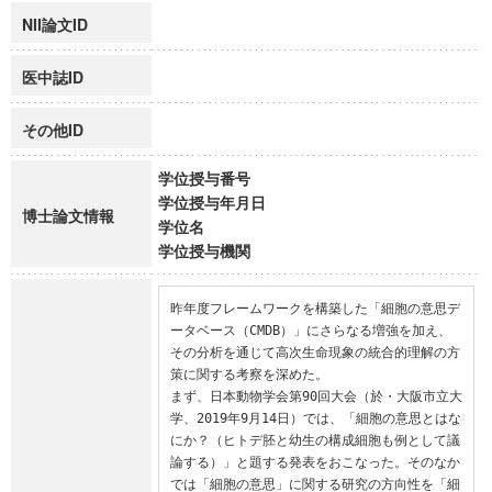
NII論文ID
医中誌ID
その他ID
学位授与番号
学位授与年月日
博士論文情報
学位名
学位授与機関
昨年度フレームワークを構築した「細胞の意思デ
ータベース（CMDB）」にさらなる増強を加え、
その分析を通じて高次生命現象の統合的理解の方
策に関する考察を深めた。

まず、日本動物学会第90回大会（於・大阪市立大
学、2019年9月14日）では、「細胞の意思とはな
にか？（ヒトデ胚と幼生の構成細胞も例として議
論する）」と題する発表をおこなった。そのなか
では「細胞の意思」に関する研究の方向性を「細