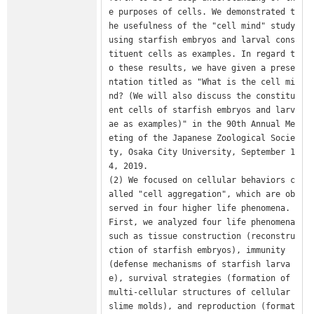
e purposes of cells. We demonstrated t
he usefulness of the "cell mind" study 
using starfish embryos and larval cons
tituent cells as examples. In regard t
o these results, we have given a prese
ntation titled as "What is the cell mi
nd? (We will also discuss the constitu
ent cells of starfish embryos and larv
ae as examples)" in the 90th Annual Me
eting of the Japanese Zoological Socie
ty, Osaka City University, September 1
4, 2019.

(2) We focused on cellular behaviors c
alled "cell aggregation", which are ob
served in four higher life phenomena. 
First, we analyzed four life phenomena 
such as tissue construction (reconstru
ction of starfish embryos), immunity 
(defense mechanisms of starfish larva
e), survival strategies (formation of 
multi-cellular structures of cellular 
slime molds), and reproduction (format