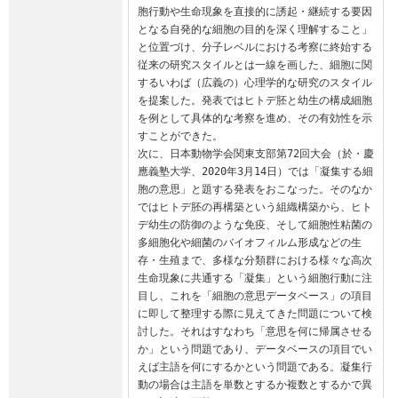
胞行動や生命現象を直接的に誘起・継続する要因
となる自発的な細胞の目的を深く理解すること」
と位置づけ、分子レベルにおける考察に終始する
従来の研究スタイルとは一線を画した、細胞に関
するいわば（広義の）心理学的な研究のスタイル
を提案した。発表ではヒトデ胚と幼生の構成細胞
を例として具体的な考察を進め、その有効性を示
すことができた。

次に、日本動物学会関東支部第72回大会（於・慶
應義塾大学、2020年3月14日）では「凝集する細
胞の意思」と題する発表をおこなった。そのなか
ではヒトデ胚の再構築という組織構築から、ヒト
デ幼生の防御のような免疫、そして細胞性粘菌の
多細胞化や細菌のバイオフィルム形成などの生
存・生殖まで、多様な分類群における様々な高次
生命現象に共通する「凝集」という細胞行動に注
目し、これを「細胞の意思データベース」の項目
に即して整理する際に見えてきた問題について検
討した。それはすなわち「意思を何に帰属させる
か」という問題であり、データベースの項目でい
えば主語を何にするかという問題である。凝集行
動の場合は主語を単数とするか複数とするかで異