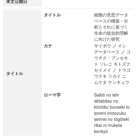
本文公開日
タイトル
細胞の意思データ
ベースの構築・分
析とそれに基づく
生命の統合的理解
に向けた研究
カナ
サイボウ ノ イシ
データベース ノ コ
ウチク・ブンセキ
ト ソレニ モトズク
セイメイ ノ トウゴ
タイトル
ウテキ リカイ ニ
ムケタ ケンキュウ
ローマ字
Saibō no ishi
dētabēsu no
kōchiku bunseki to
soreni motozuku
seimei no tōgōteki
rikai ni muketa
kenkyū