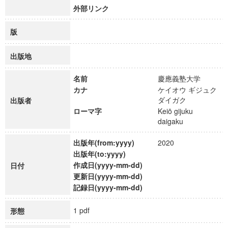
外部リンク
版
出版地
名前
慶應義塾大学
カナ
ケイオウ ギジュク
ダイガク
出版者
ローマ字
Keiō gijuku
daigaku
出版年(from:yyyy)
2020
出版年(to:yyyy)
作成日(yyyy-mm-dd)
日付
更新日(yyyy-mm-dd)
記録日(yyyy-mm-dd)
1 pdf
形態