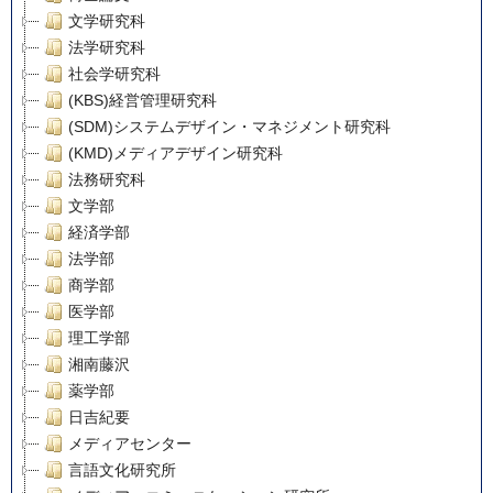
文学研究科
法学研究科
社会学研究科
(KBS)経営管理研究科
(SDM)システムデザイン・マネジメント研究科
(KMD)メディアデザイン研究科
法務研究科
文学部
経済学部
法学部
商学部
医学部
理工学部
湘南藤沢
薬学部
日吉紀要
メディアセンター
言語文化研究所