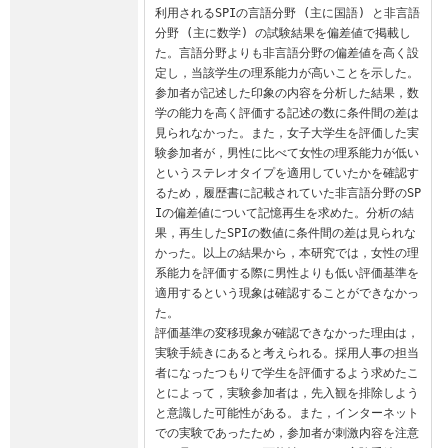
利用されるSPIの言語分野 (主に国語) と非言語
分野 (主に数学) の試験結果を偏差値で掲載し
た。言語分野よりも非言語分野の偏差値を高く設
定し，当該学生の理系能力が高いことを示した。

参加者が記述した印象の内容を分析した結果，数
学の能力を高く評価する記述の数に条件間の差は
見られなかった。また，女子大学生を評価した実
験参加者が，男性に比べて女性の理系能力が低い
というステレオタイプを適用していたかを確認す
るため，履歴書に記載されていた非言語分野のSP
Iの偏差値について記憶再生を求めた。分析の結
果，再生したSPIの数値に条件間の差は見られな
かった。以上の結果から，本研究では，女性の理
系能力を評価する際に男性よりも低い評価基準を
適用するという現象は確認することができなかっ
た。

評価基準の変移現象が確認できなかった理由は，
実験手続きにあると考えられる。採用人事の担当
者になったつもりで学生を評価するよう求めたこ
とによって，実験参加者は，先入観を排除しよう
と意識した可能性がある。また，インターネット
での実験であったため，参加者が刺激内容を注意