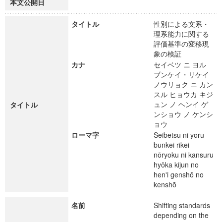
本文公開日
タイトル
性別による文系・
理系能力に関する
評価基準の変移現
象の検証
カナ
セイベツ ニ ヨル
ブンケイ・リケイ
ノウリョク ニ カン
スル ヒョウカ キジ
ュン ノ ヘンイ ゲ
タイトル
ンショウ ノ ケンシ
ョウ
ローマ字
Seibetsu ni yoru
bunkei rikei
nōryoku ni kansuru
hyōka kijun no
hen'i genshō no
kenshō
名前
Shifting standards
depending on the