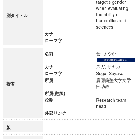
target's gender
when evaluating
the ability of
別タイトル
humanities and
sciences.
カナ
ローマ字
名前
菅, さやか
カナ
スガ, サヤカ
ローマ字
Suga, Sayaka
所属
慶應義塾大学文学
著者
部助教
所属(翻訳)
役割
Research team
head
外部リンク
版