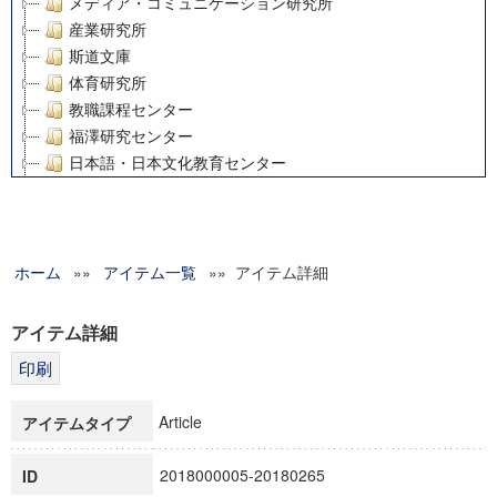
メディア・コミュニケーション研究所
産業研究所
斯道文庫
体育研究所
教職課程センター
福澤研究センター
日本語・日本文化教育センター
アート・センター
外国語教育研究センター
デジタルメディア・コンテンツ統合研究センター
ホーム
»»
グローバルリサーチインスティテュート
アイテム一覧
»» アイテム詳細
塾内助成報告書
科学研究費補助金研究成果報告書
アイテム詳細
21世紀COEプログラム
慶應義塾大学グローバルCOEプログラム市民社会ガバナンス
慶應義塾大学グローバルCOEプログラム論理と感性の先端的
Article
アイテムタイプ
博士課程教育リーディングプログラム「超成熟社会発展のサ
学術雑誌掲載論文等(8)
2018000005-20180265
ID
その他