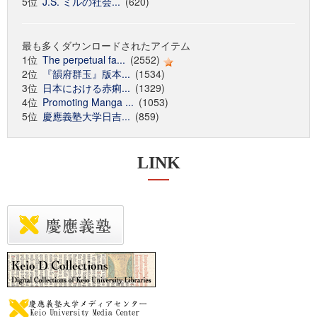
5位
J.S. ミルの社会...
(620)
最も多くダウンロードされたアイテム
1位
The perpetual fa...
(2552)
2位
『韻府群玉』版本...
(1534)
3位
日本における赤痢...
(1329)
4位
Promoting Manga ...
(1053)
5位
慶應義塾大学日吉...
(859)
LINK