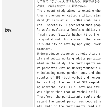
して見ていなかった可能性もある。実験手続きを
改善し，検証を続けていく必要がある。

The present study aimed to examine whe
ther a phenomenon called shifting stan
dard (Collins et al., 2009) could be s
een. Especially, I predicted that peop
抄録
le would evaluate a female's ability o
f math superficially higher (i.e. She 
is good at math for a woman) than a ma
le's ability of math by applying lower 
standard.

Undergraduate students at Keio Univers
ity and public working adults particip
ated in the study. The participants we
re presented with an undergraduate's C
V including name, gender, age, and the 
results of SPI (both verbal and nonver
bal skills). The result of SPI regardi
ng nonverbal skill (i.e. math ability) 
was higher than that of verbal skill. 
Therefore, the participants could unde
rstand the target person was good at m
ath. Half of the participants read a f