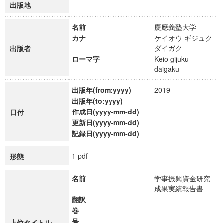
出版地
名前
慶應義塾大学
カナ
ケイオウ ギジュク
ダイガク
出版者
ローマ字
Keiō gijuku
daigaku
出版年(from:yyyy)
2019
出版年(to:yyyy)
作成日(yyyy-mm-dd)
日付
更新日(yyyy-mm-dd)
記録日(yyyy-mm-dd)
1 pdf
形態
名前
学事振興資金研究
成果実績報告書
翻訳
巻
号
上位タイトル