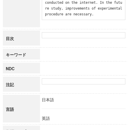
conducted on the internet. In the futu
re study, improvements of experimental 
procedure are necessary.
目次
キーワード
NDC
注記
日本語
言語
英語