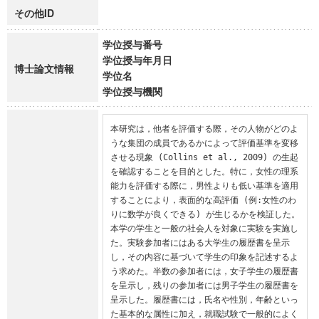
その他ID
学位授与番号
学位授与年月日
博士論文情報
学位名
学位授与機関
本研究は，他者を評価する際，その人物がどのよ
うな集団の成員であるかによって評価基準を変移
させる現象 (Collins et al., 2009) の生起
を確認することを目的とした。特に，女性の理系
能力を評価する際に，男性よりも低い基準を適用
することにより，表面的な高評価 (例:女性のわ
りに数学が良くできる) が生じるかを検証した。

本学の学生と一般の社会人を対象に実験を実施し
た。実験参加者にはある大学生の履歴書を呈示
し，その内容に基づいて学生の印象を記述するよ
う求めた。半数の参加者には，女子学生の履歴書
を呈示し，残りの参加者には男子学生の履歴書を
呈示した。履歴書には，氏名や性別，年齢といっ
た基本的な属性に加え，就職試験で一般的によく