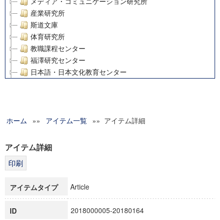
メディア・コミュニケーション研究所
産業研究所
斯道文庫
体育研究所
教職課程センター
福澤研究センター
日本語・日本文化教育センター
アート・センター
外国語教育研究センター
デジタルメディア・コンテンツ統合研究センター
ホーム
»»
グローバルリサーチインスティテュート
アイテム一覧
»» アイテム詳細
塾内助成報告書
科学研究費補助金研究成果報告書
アイテム詳細
21世紀COEプログラム
慶應義塾大学グローバルCOEプログラム市民社会ガバナンス
慶應義塾大学グローバルCOEプログラム論理と感性の先端的
Article
アイテムタイプ
博士課程教育リーディングプログラム「超成熟社会発展のサ
学術雑誌掲載論文等(8)
2018000005-20180164
ID
その他