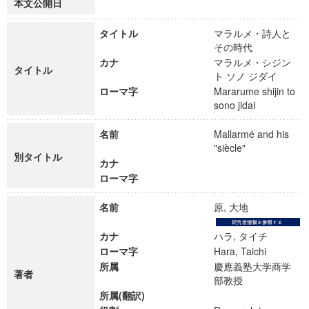
本文公開日
タイトル
マラルメ・詩人と
その時代
カナ
マラルメ・シジン
タイトル
ト ソノ ジダイ
ローマ字
Mararume shijin to
sono jidai
名前
Mallarmé and his
"siècle"
別タイトル
カナ
ローマ字
名前
原, 大地
カナ
ハラ, タイチ
ローマ字
Hara, Taichi
所属
慶應義塾大学商学
著者
部教授
所属(翻訳)