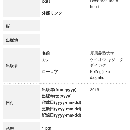
役割
Research team
head
外部リンク
版
出版地
名前
慶應義塾大学
カナ
ケイオウ ギジュク
ダイガク
出版者
ローマ字
Keiō gijuku
daigaku
出版年(from:yyyy)
2019
出版年(to:yyyy)
作成日(yyyy-mm-dd)
日付
更新日(yyyy-mm-dd)
記録日(yyyy-mm-dd)
1 pdf
形態