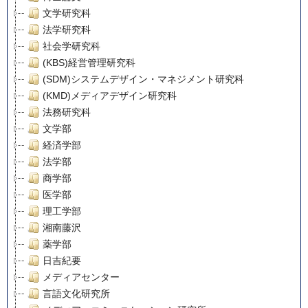
文学研究科
法学研究科
社会学研究科
(KBS)経営管理研究科
(SDM)システムデザイン・マネジメント研究科
(KMD)メディアデザイン研究科
法務研究科
文学部
経済学部
法学部
商学部
医学部
理工学部
湘南藤沢
薬学部
日吉紀要
メディアセンター
言語文化研究所