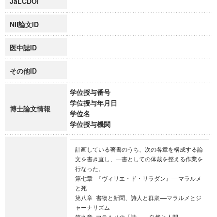
JaLCDOI
NII論文ID
医中誌ID
その他ID
学位授与番号
学位授与年月日
博士論文情報
学位名
学位授与機関
計画している著書のうち、次の各章を構成する論
文を書き直し、一書としての体裁を整える作業を
行なった。

第七章 『ヴィリエ・ド・リラダン』――マラルメ
と死

第八章 書物と新聞、詩人と群衆――マラルメとジ
ャーナリズム
