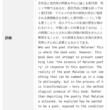
文作品と現代性の問題を中心に論じる第II部、同
じく中期ではあるが、韻文作品に対象を絞ってゆ
く第III部、マラルメの文学の特性が存分に発揮
される後期散文を分析した第IV部――こうして順
を逐うことで、詩人マラルメの生成の歴史が描か
れるだろう。中期に多くの分量をあてるのは、こ
の時期にもたらされた彼の詩観の転回をきちんと
抄録
整理することが、その前後を含めた生涯の全体を
見晴らすために必要となるからである。

Who was the poet Stefanu Malarme? This 
is where the book asks. However, this 
book does not attempt to present somet
hing like "the essence of Malarme poet
ry" in response to this question. The 
reality of the poet Malalme is not som
ething that can be summed up in a simp
le philosophy, but in the process of h
is transformation – here is the method
ological premise of this book. Rather 
than depicting the poetry that Malalum
e achieved, he explored how he wanted 
to be a poet, exposed to the condition