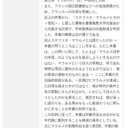
第九章 マラルメの「詩」――自然と人間

また、フランス国立図書館などへの追加調査のた
め、フランスへの出張を実施した。

以上の作業から、『ステファヌ・マラルメとその
＜世紀＞』と題した書物を慶應義塾大学出版会か
ら出版する計画で、学術振興会の出版助成を申請
した。本書の概要は次の通りである。

詩人ステファヌ・マラルメとは誰だったのか ― 
本書が問うところはここに尽きる。ただし本書
は、この問いに対して、たとえば「マラルメ詩学
の本質」のようなものを提示しようとするもので
はない。マラルメという詩人の実相は、何であれ
簡明な理念に要約されるようなものではなく、彼
の変容の過程そのものにある ― ここに本書の方
法論的前提がある。一足飛びにマラルメが達成し
た詩境を描きだすのではなく、彼が時代の条件と
生の変動にさらされながら、いかにして詩人たろ
うとしたのかを探ること、換言すれば、彼が辿っ
た道のりを、ある厚みをもった叙述のうちに明ら
かにすることが本書の目的である。

この目的に従って、本書は対象作品をゆるやかな
年代順に配列することを構成の基本としている。
主にマラルメの初期作品を扱う第I部、中期の散