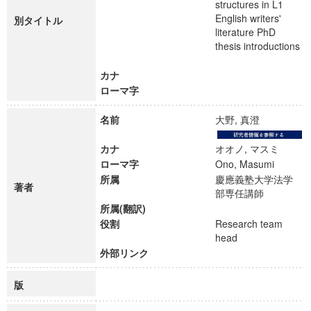
structures in L1
English writers'
別タイトル
literature PhD
thesis introductions
カナ
ローマ字
名前
大野, 真澄
カナ
オオノ, マスミ
ローマ字
Ono, Masumi
所属
慶應義塾大学法学
著者
部専任講師
所属(翻訳)
役割
Research team
head
外部リンク
版