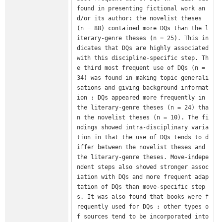
found in presenting fictional work an
d/or its author: the novelist theses 
(n = 88) contained more DQs than the l
iterary-genre theses (n = 25). This in
dicates that DQs are highly associated 
with this discipline-specific step. Th
e third most frequent use of DQs (n = 
34) was found in making topic generali
sations and giving background informat
ion : DQs appeared more frequently in 
the literary-genre theses (n = 24) tha
n the novelist theses (n = 10). The fi
ndings showed intra-disciplinary varia
tion in that the use of DQs tends to d
iffer between the novelist theses and 
the literary-genre theses. Move-indepe
ndent steps also showed stronger assoc
iation with DQs and more frequent adap
tation of DQs than move-specific step
s. It was also found that books were f
requently used for DQs ; other types o
f sources tend to be incorporated into 