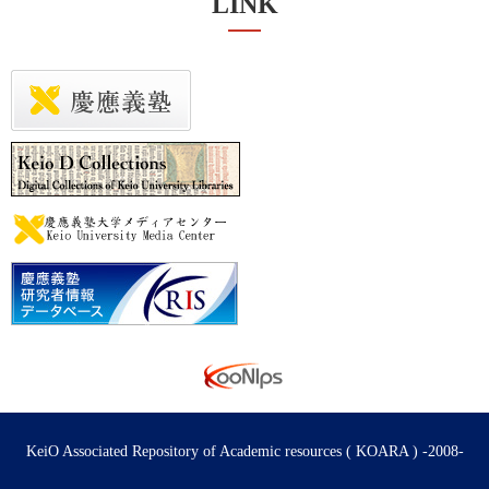
LINK
KeiO Associated Repository of Academic resources ( KOARA ) -2008-