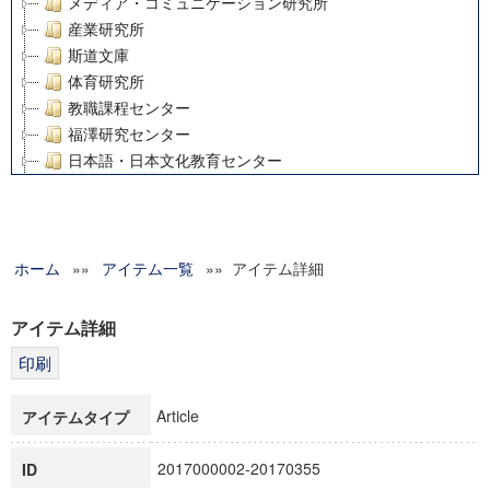
メディア・コミュニケーション研究所
産業研究所
斯道文庫
体育研究所
教職課程センター
福澤研究センター
日本語・日本文化教育センター
アート・センター
外国語教育研究センター
デジタルメディア・コンテンツ統合研究センター
ホーム
»»
グローバルリサーチインスティテュート
アイテム一覧
»» アイテム詳細
塾内助成報告書
科学研究費補助金研究成果報告書
アイテム詳細
21世紀COEプログラム
慶應義塾大学グローバルCOEプログラム市民社会ガバナンス
慶應義塾大学グローバルCOEプログラム論理と感性の先端的
Article
アイテムタイプ
博士課程教育リーディングプログラム「超成熟社会発展のサ
学術雑誌掲載論文等(8)
2017000002-20170355
ID
その他