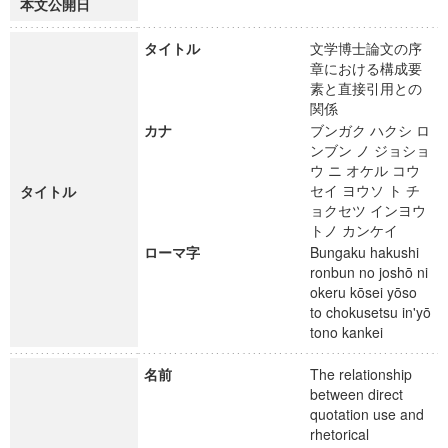
本文公開日
タイトル
文学博士論文の序
章における構成要
素と直接引用との
関係
カナ
ブンガク ハクシ ロ
ンブン ノ ジョショ
ウ ニ オケル コウ
セイ ヨウソ ト チ
タイトル
ョクセツ インヨウ
トノ カンケイ
ローマ字
Bungaku hakushi
ronbun no joshō ni
okeru kōsei yōso
to chokusetsu in'yō
tono kankei
名前
The relationship
between direct
quotation use and
rhetorical