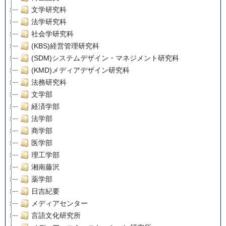
文学研究科
法学研究科
社会学研究科
(KBS)経営管理研究科
(SDM)システムデザイン・マネジメント研究科
(KMD)メディアデザイン研究科
法務研究科
文学部
経済学部
法学部
商学部
医学部
理工学部
湘南藤沢
薬学部
日吉紀要
メディアセンター
言語文化研究所