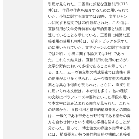
引用が見られた。二番目に頻繁な直接引用(113
件)は, 作品や作家を紹介するために用いられて
いた。小説に関する論文では88件, 文学ジャン
ルに関する論文では25件観察された。この点は, 
直接引用が文学分野特有の修辞的要素と強固に関
連していることを示している。三番目に頻繁な直
接引用の使用(34件)は, 研究トピックを示すた
めに用いられていた。文学ジャンルに関する論文
では24件, 小説に関する論文では10件であっ
た。これらの結果は, 直接引用の使用の仕方が, 
文学分野内において多様であることを示してい
る。また, ムーヴ独立型の構成要素では直接引用
の使用がより多く見られ, ムーヴ依存型の構成要
素とは異なる傾向が見られた。さらに, 直接引用
に用いられる文献は, 本が最も多く, 他の種類
の文献はパラフレーズや要約といった手段を用い
て本文中に組み込まれる傾向が見られた。これら
の結果から, 直接引用と修辞的構成要素との関係
は, 一般的である部分と分野特有である部分の両
方を合わせ持つという複雑な様相を呈することが
分かった。従って, 博士論文の序論を指導する際
には, 構成要素が持つ修辞的目的や機能と直接引