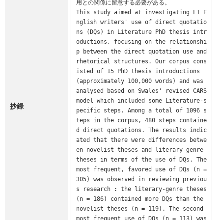
用との関係に留意する必要がある。

This study aimed at investigating L1 E
nglish writers' use of direct quotatio
ns (DQs) in Literature PhD thesis intr
oductions, focusing on the relationshi
p between the direct quotation use and 
rhetorical structures. Our corpus cons
isted of 15 PhD thesis introductions 
(approximately 100,000 words) and was 
analysed based on Swales' revised CARS 
model which included some Literature-s
抄録
pecific steps. Among a total of 1096 s
teps in the corpus, 480 steps containe
d direct quotations. The results indic
ated that there were differences betwe
en novelist theses and literary-genre 
theses in terms of the use of DQs. The 
most frequent, favored use of DQs (n = 
305) was observed in reviewing previou
s research : the literary-genre theses 
(n = 186) contained more DQs than the 
novelist theses (n = 119). The second 
most frequent use of DQs (n = 113) was 