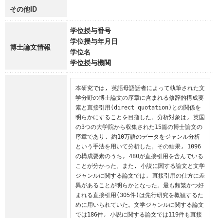
その他ID
学位授与番号
学位授与年月日
博士論文情報
学位名
学位授与機関
本研究では, 英語母語話者によって執筆された文
学分野の博士論文の序章に含まれる修辞的構成要
素と直接引用(direct quotation)との関係を
明らかにすることを目指した。分析対象は, 英国
の3つの大学院から収集された15篇の博士論文の
序章であり, 約10万語のデータをジャンル分析
という手法を用いて分析した。その結果, 1096
の構成要素のうち, 480が直接引用を含んでいる
ことが分かった。また, 小説に関する論文と文学
ジャンルに関する論文では, 直接引用の仕方に差
異があることが明らかとなった。最も頻繁かつ好
まれる直接引用(305件)は先行研究を概観するた
めに用いられていた。文学ジャンルに関する論文
では186件, 小説に関する論文では119件も直接