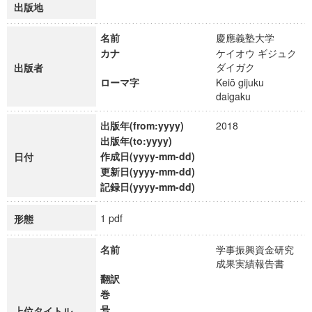
出版地
名前
慶應義塾大学
カナ
ケイオウ ギジュク
ダイガク
出版者
ローマ字
Keiō gijuku
daigaku
出版年(from:yyyy)
2018
出版年(to:yyyy)
作成日(yyyy-mm-dd)
日付
更新日(yyyy-mm-dd)
記録日(yyyy-mm-dd)
1 pdf
形態
名前
学事振興資金研究
成果実績報告書
翻訳
巻
号
上位タイトル