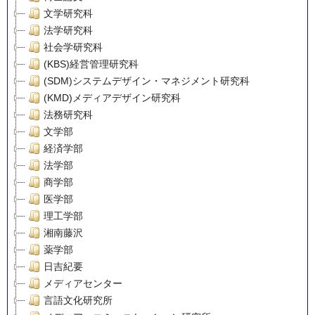
文学研究科
法学研究科
社会学研究科
(KBS)経営管理研究科
(SDM)システムデザイン・マネジメント研究科
(KMD)メディアデザイン研究科
法務研究科
文学部
経済学部
法学部
商学部
医学部
理工学部
湘南藤沢
薬学部
日吉紀要
メディアセンター
言語文化研究所