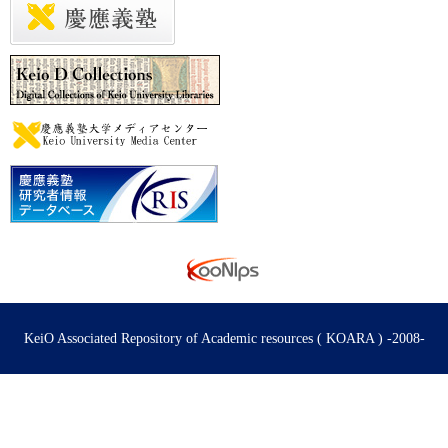
KeiO Associated Repository of Academic resources ( KOARA ) -2008-