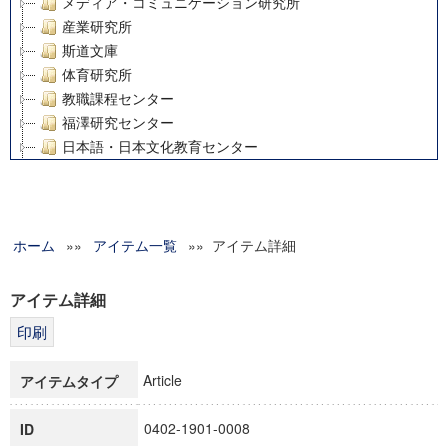
メディア・コミュニケーション研究所
産業研究所
斯道文庫
体育研究所
教職課程センター
福澤研究センター
日本語・日本文化教育センター
アート・センター
外国語教育研究センター
デジタルメディア・コンテンツ統合研究センター
ホーム
»»
グローバルリサーチインスティテュート
アイテム一覧
»» アイテム詳細
塾内助成報告書
科学研究費補助金研究成果報告書
アイテム詳細
21世紀COEプログラム
慶應義塾大学グローバルCOEプログラム市民社会ガバナンス
慶應義塾大学グローバルCOEプログラム論理と感性の先端的
Article
アイテムタイプ
博士課程教育リーディングプログラム「超成熟社会発展のサ
学術雑誌掲載論文等(8)
0402-1901-0008
ID
その他