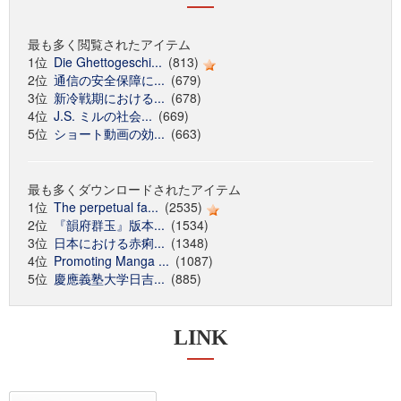
最も多く閲覧されたアイテム
1位
Die Ghettogeschi...
(813)
2位
通信の安全保障に...
(679)
3位
新冷戦期における...
(678)
4位
J.S. ミルの社会...
(669)
5位
ショート動画の効...
(663)
最も多くダウンロードされたアイテム
1位
The perpetual fa...
(2535)
2位
『韻府群玉』版本...
(1534)
3位
日本における赤痢...
(1348)
4位
Promoting Manga ...
(1087)
5位
慶應義塾大学日吉...
(885)
LINK