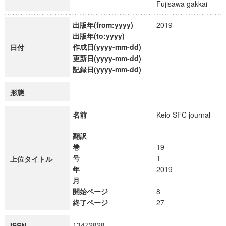
Fujisawa gakkai
出版年(from:yyyy)
2019
出版年(to:yyyy)
作成日(yyyy-mm-dd)
日付
更新日(yyyy-mm-dd)
記録日(yyyy-mm-dd)
形態
名前
Keio SFC journal
翻訳
巻
19
号
1
上位タイトル
年
2019
月
開始ページ
8
終了ページ
27
13472828
ISSN