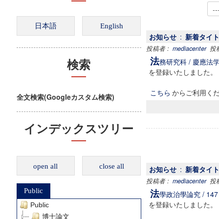
お知らせ
:
新着タイトル 
投稿者 :
mediacenter
投稿日
法
務研究科 / 慶應法学 / 
検索
を登録いたしました。
こちら
からご利用く
全文検索(Googleカスタム検索)
インデックスツリー
open all
close all
お知らせ
:
新着タイトル 
投稿者 :
mediacenter
投稿日
Public
法
學政治學論究 / 147 (
を登録いたしました。
Public
博士論文