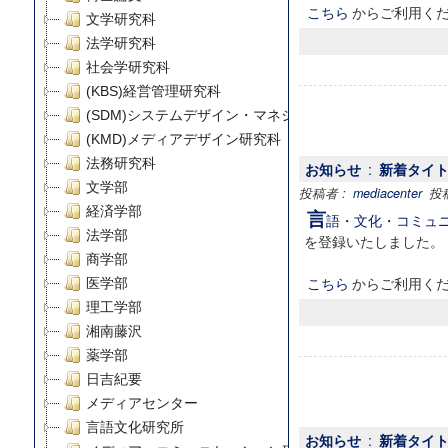
こちら
からご利用く
文学研究科
法学研究科
社会学研究科
(KBS)経営管理研究科
(SDM)システムデザイン・マネジメント研究科
(KMD)メディアデザイン研究科
法務研究科
お知らせ
:
新着タイトル
文学部
投稿者 :
mediacenter
投稿日
経済学部
言
語・文化・コミュニケー
法学部
を登録いたしました。
商学部
こちら
からご利用く
医学部
理工学部
湘南藤沢
薬学部
日吉紀要
メディアセンター
言語文化研究所
お知らせ
:
新着タイトル 