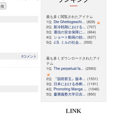
最も多く閲覧されたアイテム
1位
Die Ghettogeschi...
(829)
2位
新冷戦期における...
(707)
3位
通信の安全保障に...
(664)
4位
ショート動画の効...
(627)
5位
J.S. ミルの社会...
(555)
0コメント
最も多くダウンロードされたアイ
テム
1位
The perpetual fa...
(2583)
2位
『韻府群玉』版本...
(1531)
3位
日本における赤痢...
(1191)
4位
Promoting Manga ...
(1046)
5位
慶應義塾大学日吉...
(850)
LINK