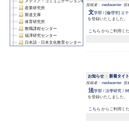
メディア・コミュニケーション研究所
投稿者 :
mediacenter
投稿日
産業研究所
文
学部 / [倫理学] エティ
斯道文庫
を登録いたしました。
体育研究所
教職課程センター
こちら
からご利用く
福澤研究センター
日本語・日本文化教育センター
アート・センター
外国語教育研究センター
デジタルメディア・コンテンツ統合研究センター
グローバルリサーチインスティテュート
お知らせ
:
新着タイトル :
塾内助成報告書
投稿者 :
mediacenter
投稿日
科学研究費補助金研究成果報告書
法
学部 / 法學研究 / 98(
21世紀COEプログラム
を登録いたしました。
慶應義塾大学グローバルCOEプログラム市民社会ガバナ
慶應義塾大学グローバルCOEプログラム論理と感性の先
こちら
からご利用く
博士課程教育リーディングプログラム「超成熟社会発展
学術雑誌掲載論文等(8)
その他