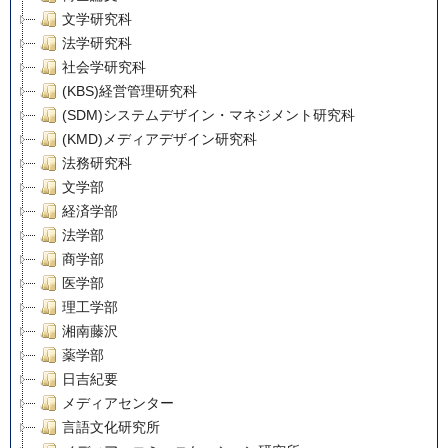
文学研究科
法学研究科
社会学研究科
(KBS)経営管理研究科
(SDM)システムデザイン・マネジメント研究科
(KMD)メディアデザイン研究科
法務研究科
文学部
経済学部
法学部
商学部
医学部
理工学部
湘南藤沢
薬学部
日吉紀要
メディアセンター
言語文化研究所