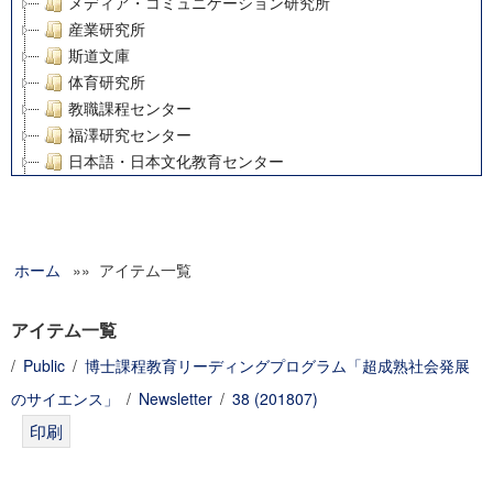
メディア・コミュニケーション研究所
産業研究所
斯道文庫
体育研究所
教職課程センター
福澤研究センター
日本語・日本文化教育センター
アート・センター
外国語教育研究センター
デジタルメディア・コンテンツ統合研究センター
ホーム
»» アイテム一覧
グローバルリサーチインスティテュート
塾内助成報告書
科学研究費補助金研究成果報告書
アイテム一覧
21世紀COEプログラム
/
Public
/
博士課程教育リーディングプログラム「超成熟社会発展
慶應義塾大学グローバルCOEプログラム市民社会ガバナンス
のサイエンス」
/
Newsletter
/
38 (201807)
慶應義塾大学グローバルCOEプログラム論理と感性の先端的
博士課程教育リーディングプログラム「超成熟社会発展のサ
学術雑誌掲載論文等(8)
その他