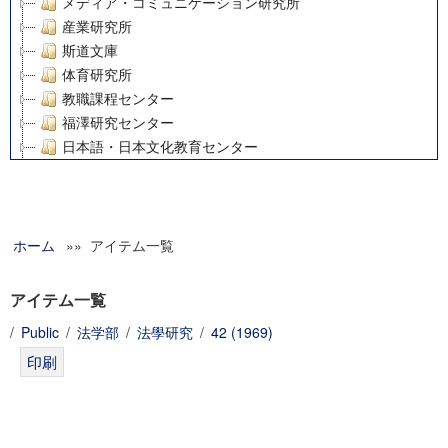
メディア・コミュニケーション研究所
産業研究所
斯道文庫
体育研究所
教職課程センター
福澤研究センター
日本語・日本文化教育センター
アート・センター
外国語教育研究センター
デジタルメディア・コンテンツ統合研究センター
ホーム
»» アイテム一覧
グローバルリサーチインスティテュート
塾内助成報告書
科学研究費補助金研究成果報告書
アイテム一覧
21世紀COEプログラム
/
Public
/
法学部
/
法學研究
/
42 (1969)
慶應義塾大学グローバルCOEプログラム市民社会ガバナンス
慶應義塾大学グローバルCOEプログラム論理と感性の先端的
博士課程教育リーディングプログラム「超成熟社会発展のサ
学術雑誌掲載論文等(8)
その他