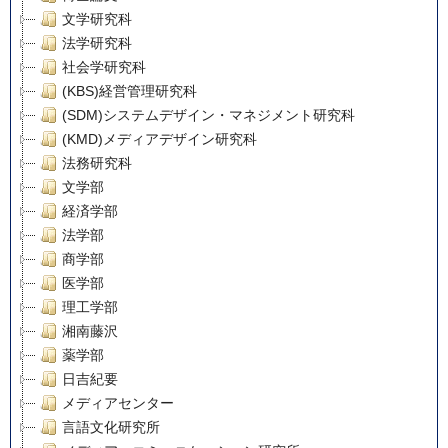
文学研究科
法学研究科
社会学研究科
(KBS)経営管理研究科
(SDM)システムデザイン・マネジメント研究科
(KMD)メディアデザイン研究科
法務研究科
文学部
経済学部
法学部
商学部
医学部
理工学部
湘南藤沢
薬学部
日吉紀要
メディアセンター
言語文化研究所