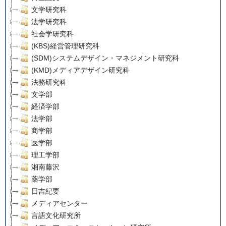
文学研究科
法学研究科
社会学研究科
(KBS)経営管理研究科
(SDM)システムデザイン・マネジメント研究科
(KMD)メディアデザイン研究科
法務研究科
文学部
経済学部
法学部
商学部
医学部
理工学部
湘南藤沢
薬学部
日吉紀要
メディアセンター
言語文化研究所