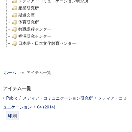
メディア・コミュニケーション研究所
産業研究所
斯道文庫
体育研究所
教職課程センター
福澤研究センター
日本語・日本文化教育センター
アート・センター
外国語教育研究センター
デジタルメディア・コンテンツ統合研究センター
ホーム
»» アイテム一覧
グローバルリサーチインスティテュート
塾内助成報告書
科学研究費補助金研究成果報告書
アイテム一覧
21世紀COEプログラム
/
Public
/
メディア・コミュニケーション研究所
/
メディア・コミ
慶應義塾大学グローバルCOEプログラム市民社会ガバナンス
ュニケーション
/
64 (2014)
慶應義塾大学グローバルCOEプログラム論理と感性の先端的
博士課程教育リーディングプログラム「超成熟社会発展のサ
学術雑誌掲載論文等(8)
その他