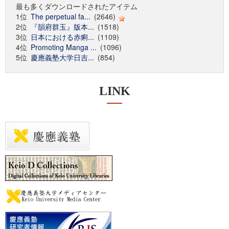
最も多くダウンロードされたアイテム
1位
The perpetual fa...
(2646)
2位
『韻府群玉』版本...
(1518)
3位
日本における赤痢...
(1109)
4位
Promoting Manga ...
(1096)
5位
慶應義塾大学日吉...
(854)
LINK