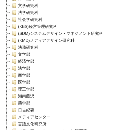
文学研究科
法学研究科
社会学研究科
(KBS)経営管理研究科
(SDM)システムデザイン・マネジメント研究科
(KMD)メディアデザイン研究科
法務研究科
文学部
経済学部
法学部
商学部
医学部
理工学部
湘南藤沢
薬学部
日吉紀要
メディアセンター
言語文化研究所