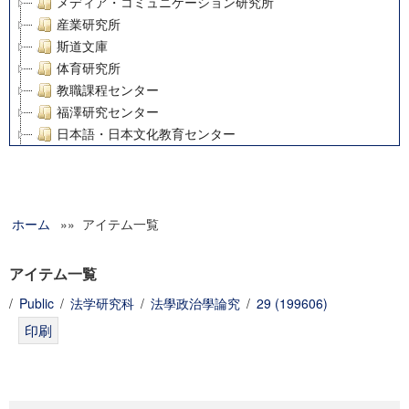
メディア・コミュニケーション研究所
産業研究所
斯道文庫
体育研究所
教職課程センター
福澤研究センター
日本語・日本文化教育センター
アート・センター
外国語教育研究センター
デジタルメディア・コンテンツ統合研究センター
ホーム
»» アイテム一覧
グローバルリサーチインスティテュート
塾内助成報告書
科学研究費補助金研究成果報告書
アイテム一覧
21世紀COEプログラム
/
Public
/
法学研究科
/
法學政治學論究
/
29 (199606)
慶應義塾大学グローバルCOEプログラム市民社会ガバナンス
慶應義塾大学グローバルCOEプログラム論理と感性の先端的
博士課程教育リーディングプログラム「超成熟社会発展のサ
学術雑誌掲載論文等(8)
その他