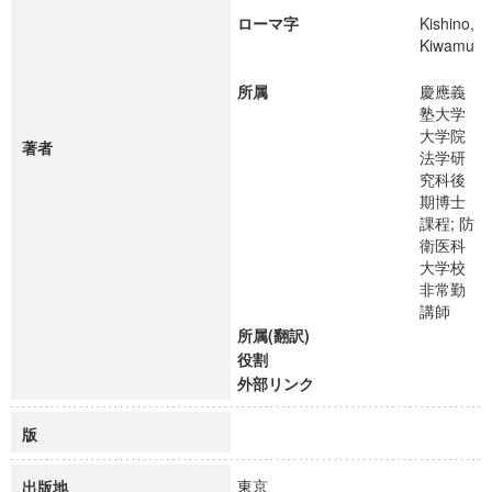
ローマ字
Kishino,
Kiwamu
所属
慶應義
塾大学
大学院
著者
法学研
究科後
期博士
課程; 防
衛医科
大学校
非常勤
講師
所属(翻訳)
役割
外部リンク
版
東京
出版地