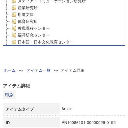
メディア・コミュニケーション研究所
産業研究所
斯道文庫
体育研究所
教職課程センター
福澤研究センター
日本語・日本文化教育センター
アート・センター
外国語教育研究センター
デジタルメディア・コンテンツ統合研究センター
ホーム
»»
グローバルリサーチインスティテュート
アイテム一覧
»» アイテム詳細
塾内助成報告書
科学研究費補助金研究成果報告書
アイテム詳細
21世紀COEプログラム
慶應義塾大学グローバルCOEプログラム市民社会ガバナンス
慶應義塾大学グローバルCOEプログラム論理と感性の先端的
Article
アイテムタイプ
博士課程教育リーディングプログラム「超成熟社会発展のサ
学術雑誌掲載論文等(8)
AN10086101-00000029-0195
ID
その他