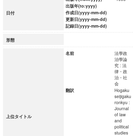
出版年(to:yyyy)
作成日(yyyy-mm-dd)
日付
更新日(yyyy-mm-dd)
記録日(yyyy-mm-dd)
形態
名前
法學政
治學論
究 : 法
律・政
治・社
会
翻訳
Hogaku
seijigaku
ronkyu :
Journal
of law
上位タイトル
and
political
studies