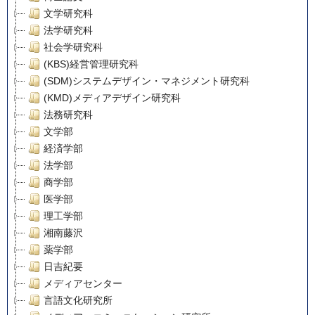
文学研究科
法学研究科
社会学研究科
(KBS)経営管理研究科
(SDM)システムデザイン・マネジメント研究科
(KMD)メディアデザイン研究科
法務研究科
文学部
経済学部
法学部
商学部
医学部
理工学部
湘南藤沢
薬学部
日吉紀要
メディアセンター
言語文化研究所