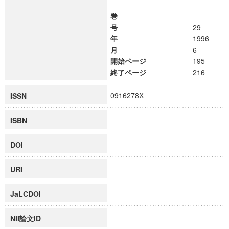
巻
号
29
年
1996
月
6
開始ページ
195
終了ページ
216
0916278X
ISSN
ISBN
DOI
URI
JaLCDOI
NII論文ID