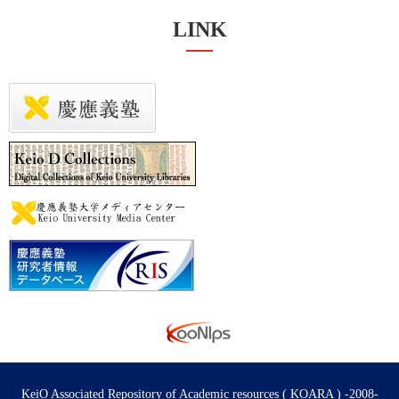
LINK
KeiO Associated Repository of Academic resources ( KOARA ) -2008-