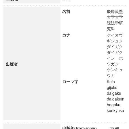
名前
慶應義塾
大学大学
院法学研
究科
カナ
ケイオウ
ギジュク
ダイガク
ダイガク
イン ホ
ウガク
出版者
ケンキュ
ウカ
ローマ字
Keio
gijuku
daigaku
daigakuin
hogaku
kenkyuka
出版年(from:yyyy)
1996