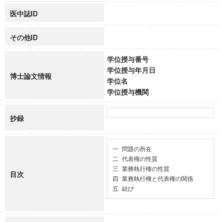
医中誌ID
その他ID
学位授与番号
学位授与年月日
博士論文情報
学位名
学位授与機関
抄録
一 問題の所在

二 代表権の性質

三 業務執行権の性質

目次
四 業務執行権と代表権の関係

五 結び