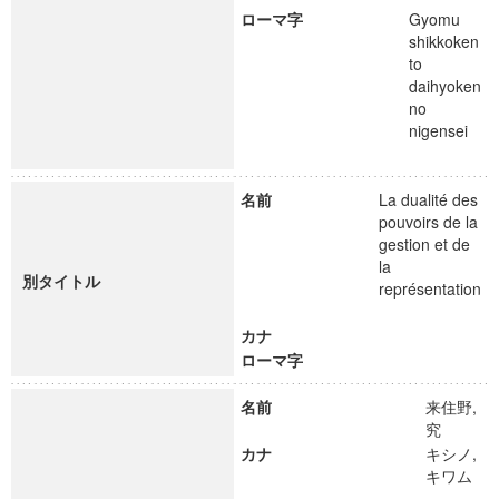
ローマ字
Gyomu
shikkoken
to
daihyoken
no
nigensei
名前
La dualité des
pouvoirs de la
gestion et de
la
別タイトル
représentation
カナ
ローマ字
名前
来住野,
究
カナ
キシノ,
キワム