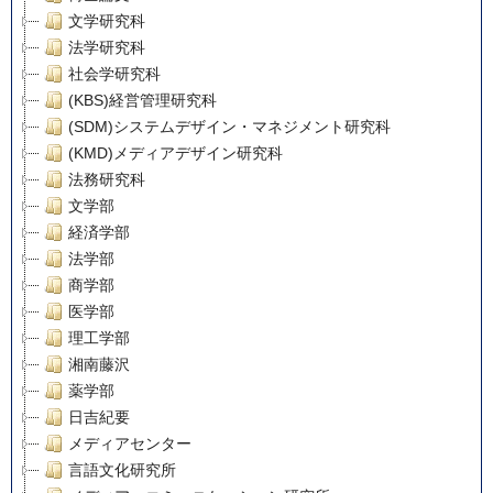
文学研究科
法学研究科
社会学研究科
(KBS)経営管理研究科
(SDM)システムデザイン・マネジメント研究科
(KMD)メディアデザイン研究科
法務研究科
文学部
経済学部
法学部
商学部
医学部
理工学部
湘南藤沢
薬学部
日吉紀要
メディアセンター
言語文化研究所