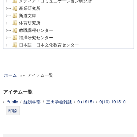
メディア・コミュニケーション研究所
産業研究所
斯道文庫
体育研究所
教職課程センター
福澤研究センター
日本語・日本文化教育センター
アート・センター
外国語教育研究センター
デジタルメディア・コンテンツ統合研究センター
ホーム
»» アイテム一覧
グローバルリサーチインスティテュート
塾内助成報告書
科学研究費補助金研究成果報告書
アイテム一覧
21世紀COEプログラム
/
Public
/
経済学部
/
三田学会雑誌
/
9 (1915)
/
9(10) 191510
慶應義塾大学グローバルCOEプログラム市民社会ガバナンス
慶應義塾大学グローバルCOEプログラム論理と感性の先端的
博士課程教育リーディングプログラム「超成熟社会発展のサ
学術雑誌掲載論文等(8)
その他