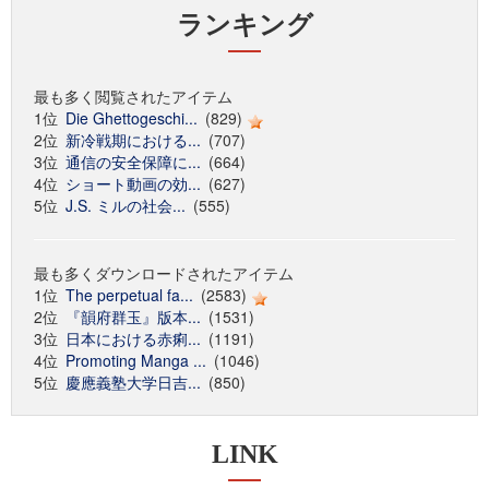
ランキング
最も多く閲覧されたアイテム
1位
Die Ghettogeschi...
(829)
2位
新冷戦期における...
(707)
3位
通信の安全保障に...
(664)
4位
ショート動画の効...
(627)
5位
J.S. ミルの社会...
(555)
最も多くダウンロードされたアイテム
1位
The perpetual fa...
(2583)
2位
『韻府群玉』版本...
(1531)
3位
日本における赤痢...
(1191)
4位
Promoting Manga ...
(1046)
5位
慶應義塾大学日吉...
(850)
LINK