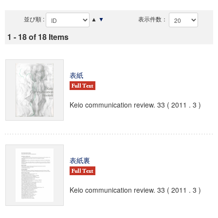
並び順 :
▲
▼
表示件数：
1 - 18 of 18 Items
表紙
Keio communication review. 33 ( 2011 . 3 )
表紙裏
Keio communication review. 33 ( 2011 . 3 )