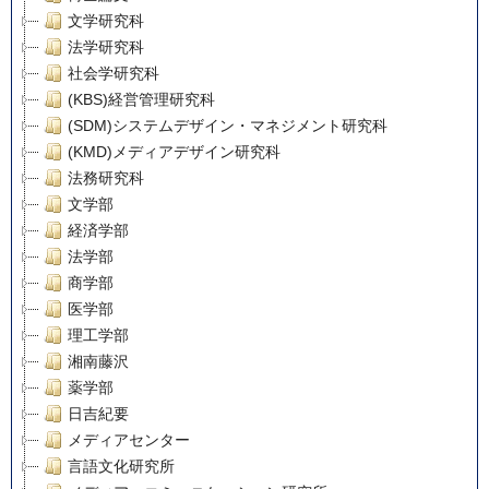
文学研究科
法学研究科
社会学研究科
(KBS)経営管理研究科
(SDM)システムデザイン・マネジメント研究科
(KMD)メディアデザイン研究科
法務研究科
文学部
経済学部
法学部
商学部
医学部
理工学部
湘南藤沢
薬学部
日吉紀要
メディアセンター
言語文化研究所