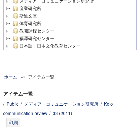
メディア・コミュニケーション研究所
産業研究所
斯道文庫
体育研究所
教職課程センター
福澤研究センター
日本語・日本文化教育センター
アート・センター
外国語教育研究センター
デジタルメディア・コンテンツ統合研究センター
ホーム
»» アイテム一覧
グローバルリサーチインスティテュート
塾内助成報告書
科学研究費補助金研究成果報告書
アイテム一覧
21世紀COEプログラム
/
Public
/
メディア・コミュニケーション研究所
/
Keio
慶應義塾大学グローバルCOEプログラム市民社会ガバナンス
communication review
/
33 (2011)
慶應義塾大学グローバルCOEプログラム論理と感性の先端的
博士課程教育リーディングプログラム「超成熟社会発展のサ
学術雑誌掲載論文等(8)
その他