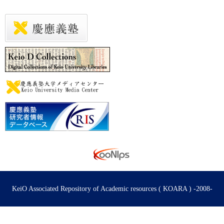
KeiO Associated Repository of Academic resources ( KOARA ) -2008-