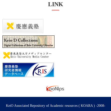
LINK
KeiO Associated Repository of Academic resources ( KOARA ) -2008-