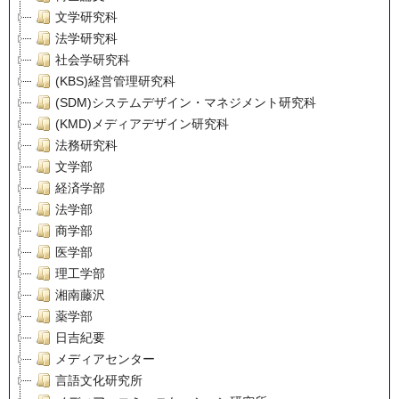
文学研究科
法学研究科
社会学研究科
(KBS)経営管理研究科
(SDM)システムデザイン・マネジメント研究科
(KMD)メディアデザイン研究科
法務研究科
文学部
経済学部
法学部
商学部
医学部
理工学部
湘南藤沢
薬学部
日吉紀要
メディアセンター
言語文化研究所