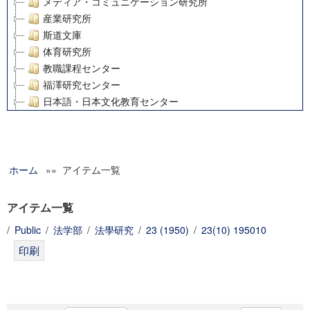
メディア・コミュニケーション研究所
産業研究所
斯道文庫
体育研究所
教職課程センター
福澤研究センター
日本語・日本文化教育センター
アート・センター
外国語教育研究センター
デジタルメディア・コンテンツ統合研究センター
ホーム
»» アイテム一覧
グローバルリサーチインスティテュート
塾内助成報告書
科学研究費補助金研究成果報告書
アイテム一覧
21世紀COEプログラム
/
Public
/
法学部
/
法學研究
/
23 (1950)
/
23(10) 195010
慶應義塾大学グローバルCOEプログラム市民社会ガバナンス
慶應義塾大学グローバルCOEプログラム論理と感性の先端的
博士課程教育リーディングプログラム「超成熟社会発展のサ
学術雑誌掲載論文等(8)
その他