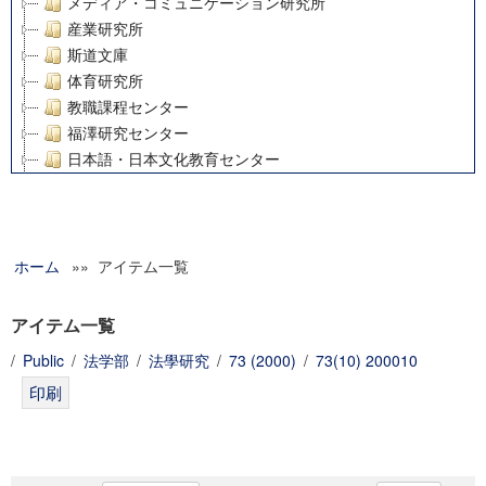
メディア・コミュニケーション研究所
産業研究所
斯道文庫
体育研究所
教職課程センター
福澤研究センター
日本語・日本文化教育センター
アート・センター
外国語教育研究センター
デジタルメディア・コンテンツ統合研究センター
ホーム
»» アイテム一覧
グローバルリサーチインスティテュート
塾内助成報告書
科学研究費補助金研究成果報告書
アイテム一覧
21世紀COEプログラム
/
Public
/
法学部
/
法學研究
/
73 (2000)
/
73(10) 200010
慶應義塾大学グローバルCOEプログラム市民社会ガバナンス
慶應義塾大学グローバルCOEプログラム論理と感性の先端的
博士課程教育リーディングプログラム「超成熟社会発展のサ
学術雑誌掲載論文等(8)
その他