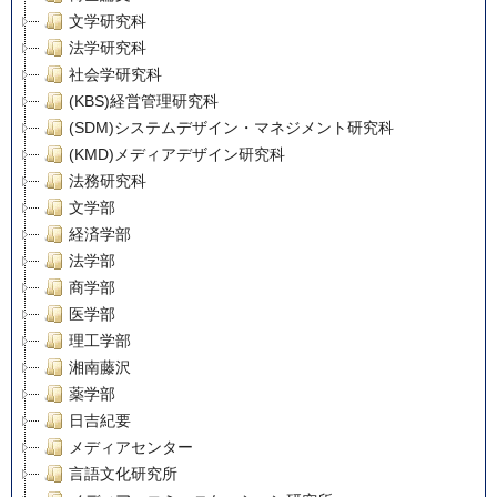
文学研究科
法学研究科
社会学研究科
(KBS)経営管理研究科
(SDM)システムデザイン・マネジメント研究科
(KMD)メディアデザイン研究科
法務研究科
文学部
経済学部
法学部
商学部
医学部
理工学部
湘南藤沢
薬学部
日吉紀要
メディアセンター
言語文化研究所