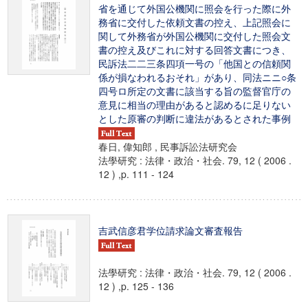
省を通じて外国公機関に照会を行った際に外
務省に交付した依頼文書の控え、上記照会に
関して外務省が外国公機関に交付した照会文
書の控え及びこれに対する回答文書につき、
民訴法二二三条四項一号の「他国との信頼関
係が損なわれるおそれ」があり、同法ニニ○条
四号ロ所定の文書に該当する旨の監督官庁の
意見に相当の理由があると認めるに足りない
とした原審の判断に違法があるとされた事例
春日, 偉知郎 , 民事訴訟法研究会
法學研究 : 法律・政治・社会. 79, 12 ( 2006 .
12 ) ,p. 111 - 124
吉武信彦君学位請求論文審査報告
法學研究 : 法律・政治・社会. 79, 12 ( 2006 .
12 ) ,p. 125 - 136