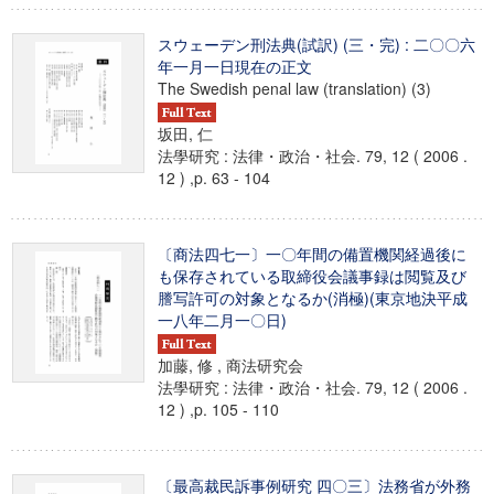
スウェーデン刑法典(試訳) (三・完) : 二〇〇六
年一月一日現在の正文
The Swedish penal law (translation) (3)
坂田, 仁
法學研究 : 法律・政治・社会. 79, 12 ( 2006 .
12 ) ,p. 63 - 104
〔商法四七一〕一〇年間の備置機関経過後に
も保存されている取締役会議事録は閲覧及び
謄写許可の対象となるか(消極)(東京地決平成
一八年二月一〇日)
加藤, 修 , 商法研究会
法學研究 : 法律・政治・社会. 79, 12 ( 2006 .
12 ) ,p. 105 - 110
〔最高裁民訴事例研究 四〇三〕法務省が外務