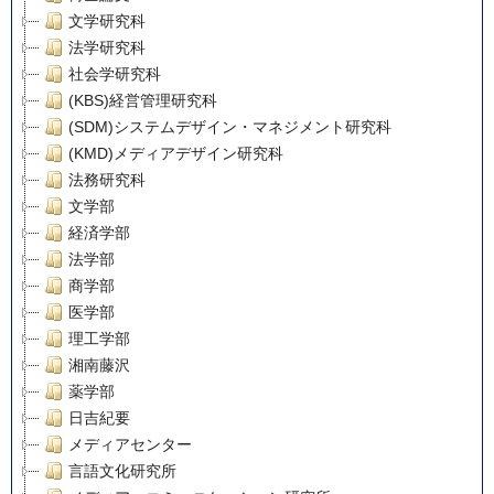
文学研究科
法学研究科
社会学研究科
(KBS)経営管理研究科
(SDM)システムデザイン・マネジメント研究科
(KMD)メディアデザイン研究科
法務研究科
文学部
経済学部
法学部
商学部
医学部
理工学部
湘南藤沢
薬学部
日吉紀要
メディアセンター
言語文化研究所