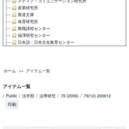
メディア・コミュニケーション研究所
産業研究所
斯道文庫
体育研究所
教職課程センター
福澤研究センター
日本語・日本文化教育センター
アート・センター
外国語教育研究センター
デジタルメディア・コンテンツ統合研究センター
ホーム
»» アイテム一覧
グローバルリサーチインスティテュート
塾内助成報告書
科学研究費補助金研究成果報告書
アイテム一覧
21世紀COEプログラム
/
Public
/
法学部
/
法學研究
/
79 (2006)
/
79(12) 200612
慶應義塾大学グローバルCOEプログラム市民社会ガバナンス
慶應義塾大学グローバルCOEプログラム論理と感性の先端的
博士課程教育リーディングプログラム「超成熟社会発展のサ
学術雑誌掲載論文等(8)
その他