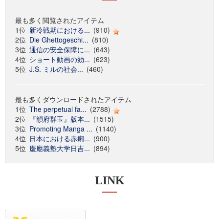
最も多く閲覧されたアイテム
1位
新冷戦期における...
(910)
2位
Die Ghettogeschi...
(810)
3位
通信の安全保障に...
(643)
4位
ショート動画の効...
(623)
5位
J.S. ミルの社会...
(460)
最も多くダウンロードされたアイテム
1位
The perpetual fa...
(2788)
2位
『韻府群玉』版本...
(1515)
3位
Promoting Manga ...
(1140)
4位
日本における赤痢...
(900)
5位
慶應義塾大学日吉...
(894)
LINK