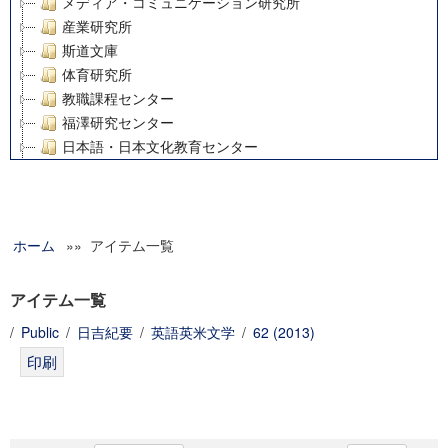
メディア・コミュニケーション研究所
産業研究所
斯道文庫
体育研究所
教職課程センター
福澤研究センター
日本語・日本文化教育センター
アート・センター
外国語教育研究センター
デジタルメディア・コンテンツ統合研究センター
ホーム
»» アイテム一覧
グローバルリサーチインスティテュート
塾内助成報告書
科学研究費補助金研究成果報告書
アイテム一覧
21世紀COEプログラム
/
Public
/
日吉紀要
/
英語英米文学
/
62 (2013)
慶應義塾大学グローバルCOEプログラム市民社会ガバナンス
慶應義塾大学グローバルCOEプログラム論理と感性の先端的
博士課程教育リーディングプログラム「超成熟社会発展のサ
学術雑誌掲載論文等(8)
その他