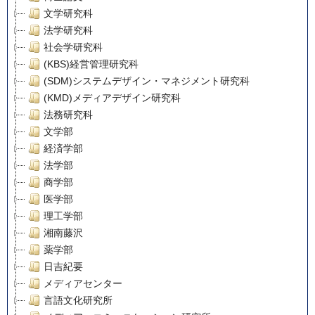
文学研究科
法学研究科
社会学研究科
(KBS)経営管理研究科
(SDM)システムデザイン・マネジメント研究科
(KMD)メディアデザイン研究科
法務研究科
文学部
経済学部
法学部
商学部
医学部
理工学部
湘南藤沢
薬学部
日吉紀要
メディアセンター
言語文化研究所