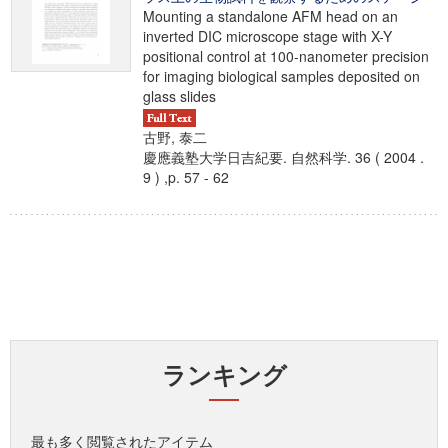
Mounting a standalone AFM head on an
inverted DIC microscope stage with X-Y
positional control at 100-nanometer precision
for imaging biological samples deposited on
glass slides
古野, 泰二
慶應義塾大学日吉紀要. 自然科学. 36 ( 2004 .
9 ) ,p. 57 - 62
ランキング
最も多く閲覧されたアイテム