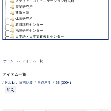
メディア・コミュニケーション研究所
産業研究所
斯道文庫
体育研究所
教職課程センター
福澤研究センター
日本語・日本文化教育センター
アート・センター
外国語教育研究センター
デジタルメディア・コンテンツ統合研究センター
ホーム
»» アイテム一覧
グローバルリサーチインスティテュート
塾内助成報告書
科学研究費補助金研究成果報告書
アイテム一覧
21世紀COEプログラム
/
Public
/
日吉紀要
/
自然科学
/
36 (2004)
慶應義塾大学グローバルCOEプログラム市民社会ガバナンス
慶應義塾大学グローバルCOEプログラム論理と感性の先端的
博士課程教育リーディングプログラム「超成熟社会発展のサ
学術雑誌掲載論文等(8)
その他