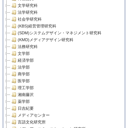
文学研究科
法学研究科
社会学研究科
(KBS)経営管理研究科
(SDM)システムデザイン・マネジメント研究科
(KMD)メディアデザイン研究科
法務研究科
文学部
経済学部
法学部
商学部
医学部
理工学部
湘南藤沢
薬学部
日吉紀要
メディアセンター
言語文化研究所