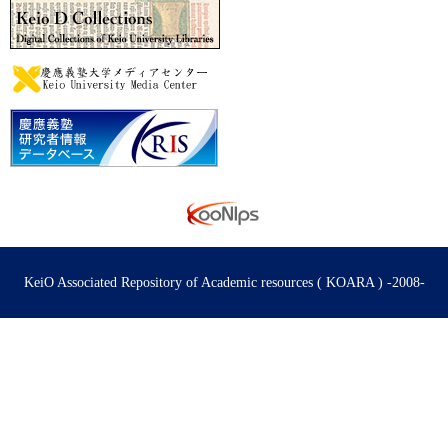
KeiO Associated Repository of Academic resources ( KOARA ) -2008-