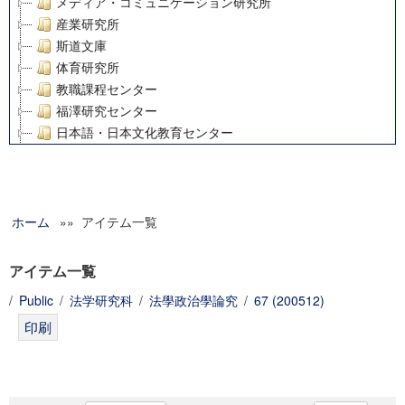
メディア・コミュニケーション研究所
産業研究所
斯道文庫
体育研究所
教職課程センター
福澤研究センター
日本語・日本文化教育センター
アート・センター
外国語教育研究センター
デジタルメディア・コンテンツ統合研究センター
ホーム
»» アイテム一覧
グローバルリサーチインスティテュート
塾内助成報告書
科学研究費補助金研究成果報告書
アイテム一覧
21世紀COEプログラム
/
Public
/
法学研究科
/
法學政治學論究
/
67 (200512)
慶應義塾大学グローバルCOEプログラム市民社会ガバナンス
慶應義塾大学グローバルCOEプログラム論理と感性の先端的
博士課程教育リーディングプログラム「超成熟社会発展のサ
学術雑誌掲載論文等(8)
その他