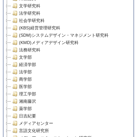
文学研究科
法学研究科
社会学研究科
(KBS)経営管理研究科
(SDM)システムデザイン・マネジメント研究科
(KMD)メディアデザイン研究科
法務研究科
文学部
経済学部
法学部
商学部
医学部
理工学部
湘南藤沢
薬学部
日吉紀要
メディアセンター
言語文化研究所