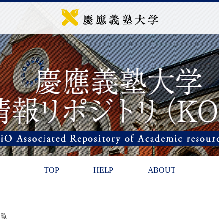
TOP
HELP
ABOUT
一覧