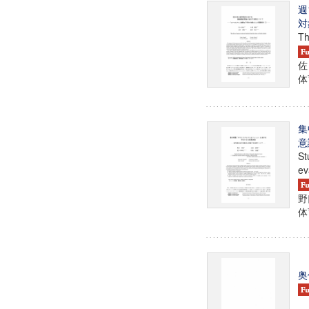
週
対
Th
佐
体育
集
意
St
ev
野
体育
奥