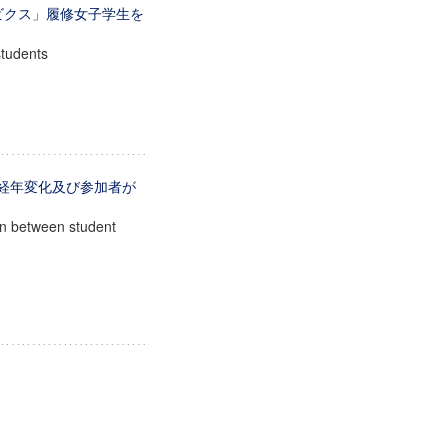
ビクス」履修女子学生を
students
 経年変化及び参加者が
on between student