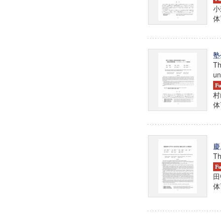
小
体育
塾
Th
un
村
体育
慶
Th
田
体育