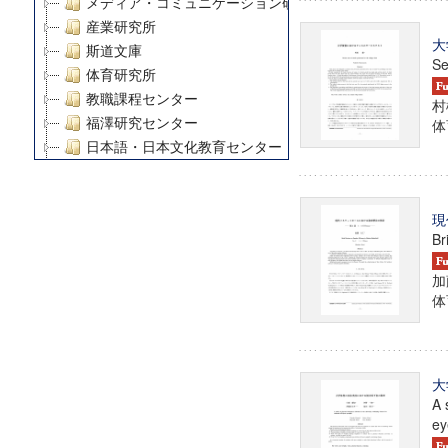
メディア・コミュニケーション研究所
産業研究所
大
斯道文庫
Se
体育研究所
教職課程センター
村
福澤研究センター
体育
日本語・日本文化教育センター
アート・センター
外国語教育研究センター
現
デジタルメディア・コンテンツ統合研究センター
Br
グローバルリサーチインスティテュート
塾内助成報告書
加
科学研究費補助金研究成果報告書
体育
21世紀COEプログラム
慶應義塾大学グローバルCOEプログラム市民社会ガバナ
慶應義塾大学グローバルCOEプログラム論理と感性の先
大
博士課程教育リーディングプログラム「超成熟社会発展
A 
学術雑誌掲載論文等(8)
ey
その他