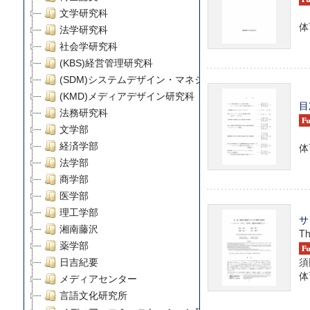
文学研究科
体育
法学研究科
社会学研究科
(KBS)経営管理研究科
(SDM)システムデザイン・マネジメント研究科
(KMD)メディアデザイン研究科
目
法務研究科
文学部
経済学部
体育
法学部
商学部
医学部
理工学部
サ
湘南藤沢
Th
薬学部
須
日吉紀要
体育
メディアセンター
言語文化研究所