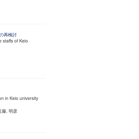
の再検討
 staffs of Keio
on in Keio university
 近藤, 明彦