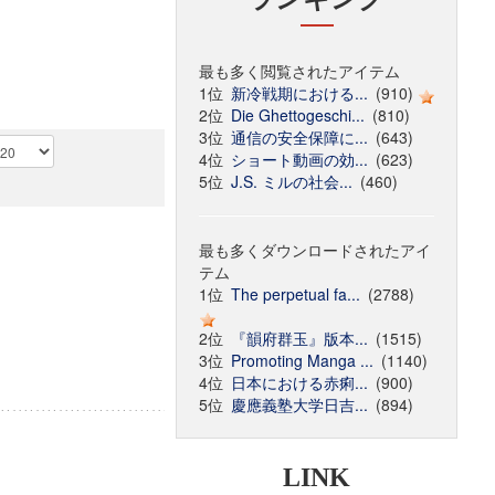
最も多く閲覧されたアイテム
1位
新冷戦期における...
(910)
2位
Die Ghettogeschi...
(810)
3位
通信の安全保障に...
(643)
4位
ショート動画の効...
(623)
5位
J.S. ミルの社会...
(460)
最も多くダウンロードされたアイ
テム
1位
The perpetual fa...
(2788)
2位
『韻府群玉』版本...
(1515)
3位
Promoting Manga ...
(1140)
4位
日本における赤痢...
(900)
5位
慶應義塾大学日吉...
(894)
LINK