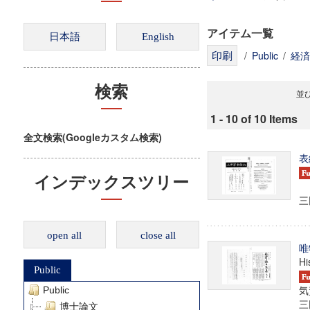
アイテム一覧
/
Public
/
経済
検索
並び
1 - 10 of 10 Items
全文検索(Googleカスタム検索)
表
インデックスツリー
三田
open all
close all
唯
Hi
Public
気
Public
三田
博士論文