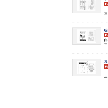
三田
編
白
三田
裏
三田