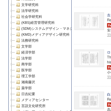
文学研究科
法学研究科
古
社会学研究科
Re
(KBS)経営管理研究科
(SDM)システムデザイン・マネジメント研究科
安
(KMD)メディアデザイン研究科
三田
法務研究科
文学部
ロ
経済学部
Th
法学部
hi
商学部
医学部
小
理工学部
三田
湘南藤沢
薬学部
白
日吉紀要
Re
メディアセンター
言語文化研究所
高