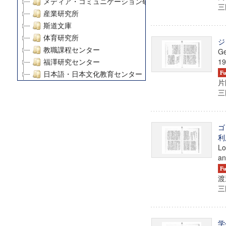
メディア・コミュニケーション研究所
三田
産業研究所
斯道文庫
体育研究所
ジ
教職課程センター
Ge
19
福澤研究センター
日本語・日本文化教育センター
片
アート・センター
三田
外国語教育研究センター
デジタルメディア・コンテンツ統合研究センター
グローバルリサーチインスティテュート
ゴ
塾内助成報告書
利
Lo
科学研究費補助金研究成果報告書
an
21世紀COEプログラム
慶應義塾大学グローバルCOEプログラム市民社会ガバナ
渡
慶應義塾大学グローバルCOEプログラム論理と感性の先
三田
博士課程教育リーディングプログラム「超成熟社会発展
学術雑誌掲載論文等(8)
その他
学