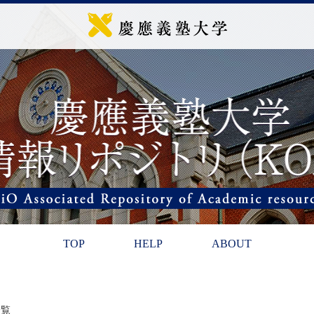
TOP
HELP
ABOUT
一覧