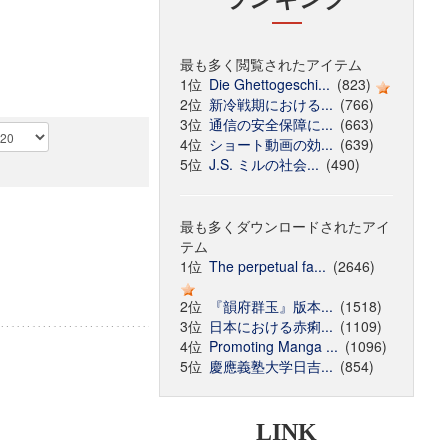
最も多く閲覧されたアイテム
1位
Die Ghettogeschi...
(823)
2位
新冷戦期における...
(766)
3位
通信の安全保障に...
(663)
4位
ショート動画の効...
(639)
5位
J.S. ミルの社会...
(490)
最も多くダウンロードされたアイ
テム
1位
The perpetual fa...
(2646)
2位
『韻府群玉』版本...
(1518)
3位
日本における赤痢...
(1109)
4位
Promoting Manga ...
(1096)
5位
慶應義塾大学日吉...
(854)
LINK