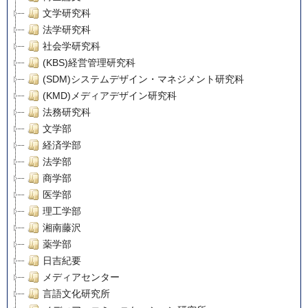
文学研究科
法学研究科
社会学研究科
(KBS)経営管理研究科
(SDM)システムデザイン・マネジメント研究科
(KMD)メディアデザイン研究科
法務研究科
文学部
経済学部
法学部
商学部
医学部
理工学部
湘南藤沢
薬学部
日吉紀要
メディアセンター
言語文化研究所