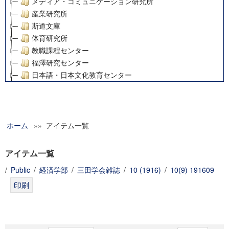
メディア・コミュニケーション研究所
産業研究所
斯道文庫
体育研究所
教職課程センター
福澤研究センター
日本語・日本文化教育センター
アート・センター
外国語教育研究センター
デジタルメディア・コンテンツ統合研究センター
ホーム
»» アイテム一覧
グローバルリサーチインスティテュート
塾内助成報告書
科学研究費補助金研究成果報告書
アイテム一覧
21世紀COEプログラム
/
Public
/
経済学部
/
三田学会雑誌
/
10 (1916)
/
10(9) 191609
慶應義塾大学グローバルCOEプログラム市民社会ガバナンス
慶應義塾大学グローバルCOEプログラム論理と感性の先端的
博士課程教育リーディングプログラム「超成熟社会発展のサ
学術雑誌掲載論文等(8)
その他