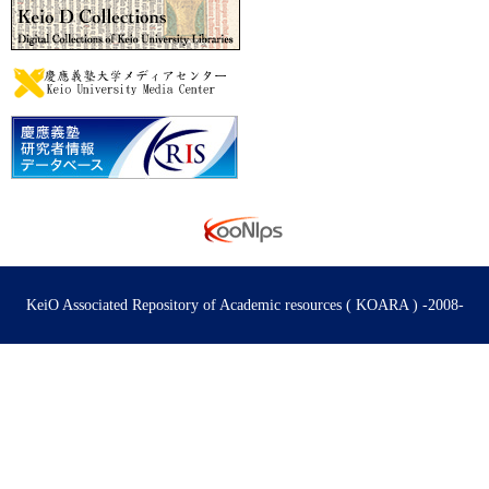
KeiO Associated Repository of Academic resources ( KOARA ) -2008-