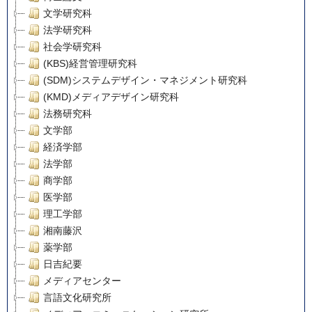
文学研究科
法学研究科
社会学研究科
(KBS)経営管理研究科
(SDM)システムデザイン・マネジメント研究科
(KMD)メディアデザイン研究科
法務研究科
文学部
経済学部
法学部
商学部
医学部
理工学部
湘南藤沢
薬学部
日吉紀要
メディアセンター
言語文化研究所