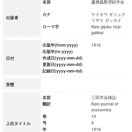
名前
慶應義塾理財学会
カナ
ケイオウ ギジュク
出版者
リザイ ガッカイ
ローマ字
Keio gijuku rizai
gakkai
出版年(from:yyyy)
1916
出版年(to:yyyy)
作成日(yyyy-mm-dd)
日付
更新日(yyyy-mm-dd)
記録日(yyyy-mm-dd)
形態
名前
三田学会雑誌
翻訳
Keio journal of
economics
巻
10
号
9
上位タイトル
年
1916