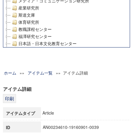
メディア・コミュニケーション研究所
産業研究所
斯道文庫
体育研究所
教職課程センター
福澤研究センター
日本語・日本文化教育センター
アート・センター
外国語教育研究センター
デジタルメディア・コンテンツ統合研究センター
ホーム
»»
グローバルリサーチインスティテュート
アイテム一覧
»» アイテム詳細
塾内助成報告書
科学研究費補助金研究成果報告書
アイテム詳細
21世紀COEプログラム
慶應義塾大学グローバルCOEプログラム市民社会ガバナンス
慶應義塾大学グローバルCOEプログラム論理と感性の先端的
Article
アイテムタイプ
博士課程教育リーディングプログラム「超成熟社会発展のサ
学術雑誌掲載論文等(8)
AN00234610-19160901-0039
ID
その他