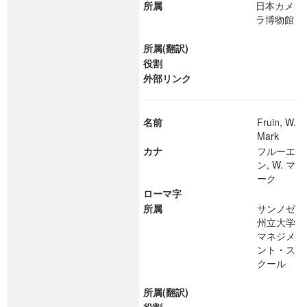
所属
日本カメ
ラ博物館
所属(翻訳)
役割
外部リンク
名前
Fruin, W.
Mark
カナ
フルーエ
ン, W. マ
ーク
ローマ字
所属
サンノゼ
州立大学
マネジメ
ント・ス
クール
所属(翻訳)