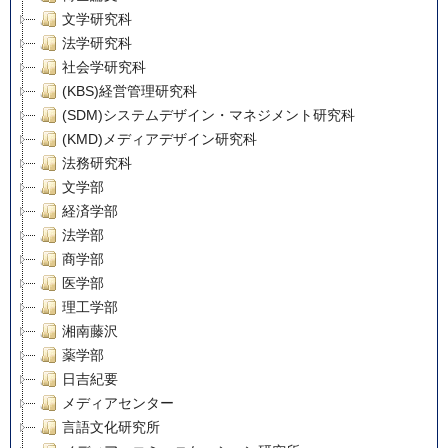
文学研究科
法学研究科
社会学研究科
(KBS)経営管理研究科
(SDM)システムデザイン・マネジメント研究科
(KMD)メディアデザイン研究科
法務研究科
文学部
経済学部
法学部
商学部
医学部
理工学部
湘南藤沢
薬学部
日吉紀要
メディアセンター
言語文化研究所