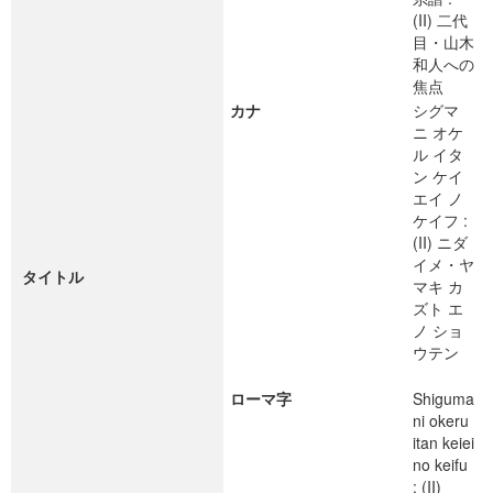
(II) 二代
目・山木
和人への
焦点
カナ
シグマ
ニ オケ
ル イタ
ン ケイ
エイ ノ
ケイフ :
(II) ニダ
イメ・ヤ
タイトル
マキ カ
ズト エ
ノ ショ
ウテン
ローマ字
Shiguma
ni okeru
itan keiei
no keifu
: (II)