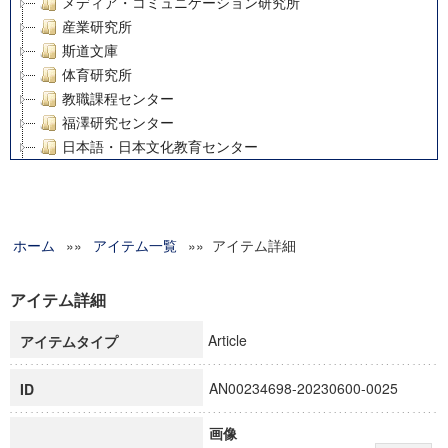
メディア・コミュニケーション研究所
産業研究所
斯道文庫
体育研究所
教職課程センター
福澤研究センター
日本語・日本文化教育センター
アート・センター
外国語教育研究センター
デジタルメディア・コンテンツ統合研究センター
ホーム
»»
グローバルリサーチインスティテュート
アイテム一覧
»» アイテム詳細
塾内助成報告書
科学研究費補助金研究成果報告書
アイテム詳細
21世紀COEプログラム
Article
アイテムタイプ
慶應義塾大学グローバルCOEプログラム市民社会ガバナンス
慶應義塾大学グローバルCOEプログラム論理と感性の先端的
AN00234698-20230600-0025
ID
博士課程教育リーディングプログラム「超成熟社会発展のサ
学術雑誌掲載論文等(8)
画像
その他