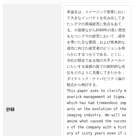
本論文は，イメージング産業におい
て大きなインパクトを生み出してき
たシグマの異端経営に焦点をあて
る。小規模ながら約60年の長い歴史
をもつシグマの経営において，成功
を導いた主な要因，および将来的な
成功に向けた経営者のビジョンを明
らかにするつもりである。とくに，
当社が競合である他の大手メーカー
にたいする規模の面での相対的な劣
位をどのように克服してきたかを，
ダイナミック・ケイパビリティ論の
観点から検討する。

This paper aims to clarify m
averick management at Sigma, 
which has had tremendous imp
抄録
acts on the evolution of the 
imaging industry. We will ex
amine what caused the succes
s of the company with a hist
ory of sixty years even if i