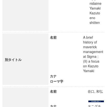
nidaime
Yamaki
Kazuto
eno
shōten
名前
A brief
history of
maverick
management
at Sigma :
別タイトル
(II) a focus
on Kazuto
Yamaki
カナ
ローマ字
名前
谷口, 和弘
カナ
タニグチ,