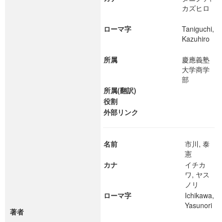
カズヒロ
ローマ字
Taniguchi,
Kazuhiro
所属
慶應義塾
大学商学
部
所属(翻訳)
役割
外部リンク
名前
市川, 泰
憲
カナ
イチカ
ワ, ヤス
ノリ
ローマ字
Ichikawa,
Yasunori
著者