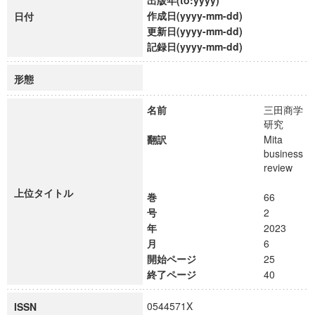
出版年(to:yyyy)
作成日(yyyy-mm-dd)
日付
更新日(yyyy-mm-dd)
記録日(yyyy-mm-dd)
形態
名前
三田商学
研究
翻訳
Mita
business
review
上位タイトル
巻
66
号
2
年
2023
月
6
開始ページ
25
終了ページ
40
0544571X
ISSN