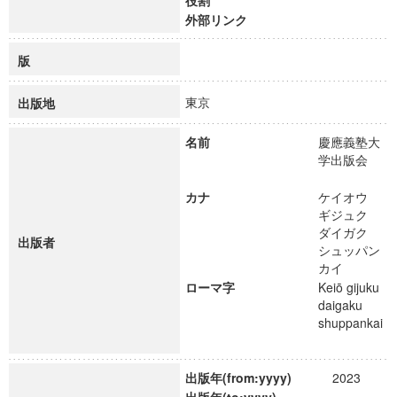
役割
外部リンク
版
東京
出版地
名前
慶應義塾大
学出版会
カナ
ケイオウ
ギジュク
ダイガク
出版者
シュッパン
カイ
ローマ字
Keiō gijuku
daigaku
shuppankai
出版年(from:yyyy)
2023