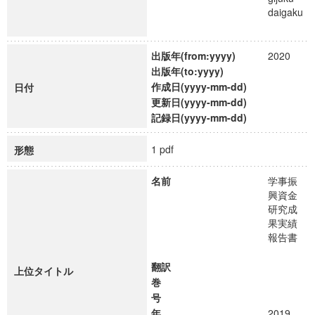
daigaku
出版年(from:yyyy)
2020
出版年(to:yyyy)
作成日(yyyy-mm-dd)
日付
更新日(yyyy-mm-dd)
記録日(yyyy-mm-dd)
1 pdf
形態
名前
学事振
興資金
研究成
果実績
報告書
翻訳
上位タイトル
巻
号
年
2019