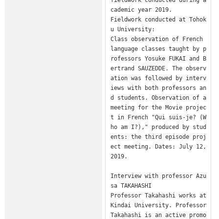
cademic year 2019. 

Fieldwork conducted at Tohok
u University: 

Class observation of French 
language classes taught by p
rofessors Yosuke FUKAI and B
ertrand SAUZEDDE. The observ
ation was followed by interv
iews with both professors an
d students. Observation of a 
meeting for the Movie projec
t in French "Qui suis-je? (W
ho am I?)," produced by stud
ents: the third episode proj
ect meeting. Dates: July 12, 
2019.

Interview with professor Azu
sa TAKAHASHI

Professor Takahashi works at 
Kindai University. Professor 
Takahashi is an active promo