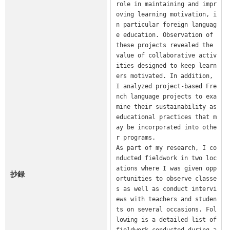
role in maintaining and impr
oving learning motivation, i
n particular foreign languag
e education. Observation of 
these projects revealed the 
value of collaborative activ
ities designed to keep learn
ers motivated. In addition, 
I analyzed project-based Fre
nch language projects to exa
mine their sustainability as 
educational practices that m
ay be incorporated into othe
r programs.

As part of my research, I co
nducted fieldwork in two loc
ations where I was given opp
抄録
ortunities to observe classe
s as well as conduct intervi
ews with teachers and studen
ts on several occasions. Fol
lowing is a detailed list of 
fieldwork conducted during a