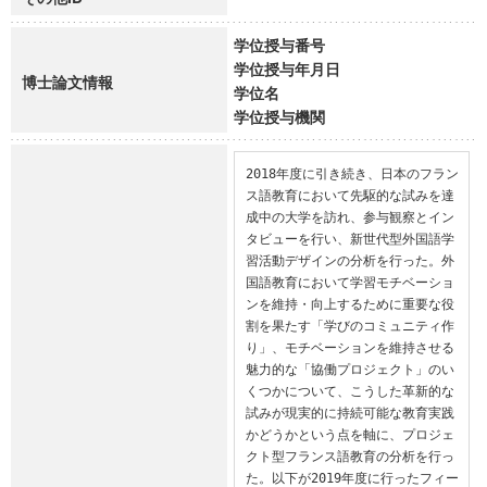
学位授与番号
学位授与年月日
博士論文情報
学位名
学位授与機関
2018年度に引き続き、日本のフラン
ス語教育において先駆的な試みを達
成中の大学を訪れ、参与観察とイン
タビューを行い、新世代型外国語学
習活動デザインの分析を行った。外
国語教育において学習モチベーショ
ンを維持・向上するために重要な役
割を果たす「学びのコミュニティ作
り」、モチベーションを維持させる
魅力的な「協働プロジェクト」のい
くつかについて、こうした革新的な
試みが現実的に持続可能な教育実践
かどうかという点を軸に、プロジェ
クト型フランス語教育の分析を行っ
た。以下が2019年度に行ったフィー