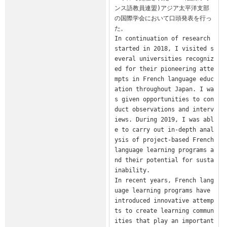
ンス語教員連盟)アジア太平洋支部
の国際学会において口頭発表を行っ
た。

In continuation of research 
started in 2018, I visited s
everal universities recogniz
ed for their pioneering atte
mpts in French language educ
ation throughout Japan. I wa
s given opportunities to con
duct observations and interv
iews. During 2019, I was abl
e to carry out in-depth anal
ysis of project-based French 
language learning programs a
nd their potential for susta
inability.

In recent years, French lang
uage learning programs have 
introduced innovative attemp
ts to create learning commun
ities that play an important 