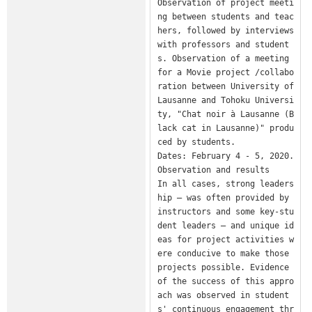
Observation of project meeti
ng between students and teac
hers, followed by interviews 
with professors and student
s. Observation of a meeting 
for a Movie project /collabo
ration between University of 
Lausanne and Tohoku Universi
ty, "Chat noir à Lausanne (B
lack cat in Lausanne)" produ
ced by students. 

Dates: February 4 - 5, 2020.

Observation and results

In all cases, strong leaders
hip – was often provided by 
instructors and some key-stu
dent leaders – and unique id
eas for project activities w
ere conducive to make those 
projects possible. Evidence 
of the success of this appro
ach was observed in student
s' continuous engagement thr