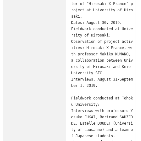
ter of "Hirosaki X France" p
roject at University of Hiro
saki. 

Dates: August 30, 2019. 

Fieldwork conducted at Unive
rsity of Hirosaki: 

Observation of project activ
ities: Hirosaki X France, wi
th professor Makiko KUMANO, 
a collaboration between Univ
ersity of Hirosaki and Keio 
University SFC

Interviews. August 31-Septem
ber 1, 2019. 

Fieldwork conducted at Tohok
u University: 

Interviews with professors Y
osuke FUKAI, Bertrand SAUZED
DE, Estelle DOUDET (Universi
ty of Lausanne) and a team o
f Japanese students. 
