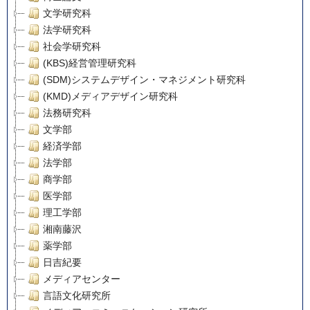
文学研究科
法学研究科
社会学研究科
(KBS)経営管理研究科
(SDM)システムデザイン・マネジメント研究科
(KMD)メディアデザイン研究科
法務研究科
文学部
経済学部
法学部
商学部
医学部
理工学部
湘南藤沢
薬学部
日吉紀要
メディアセンター
言語文化研究所