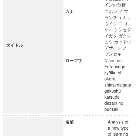
インの分析
カナ
ニホン ノ フ
ランスゴ キョ
ウイク ニ オ
ケル シンセダ
イガタ ガクシ
ュウ カツドウ
タイトル
デザイン ノ
ブンセキ
ローマ字
Nihon no
Furansugo
kyōiku ni
okeru
shinsedaigata
gakushū
katsudō
dezain no
bunseki
名前
Analysis of
a new type
of learning