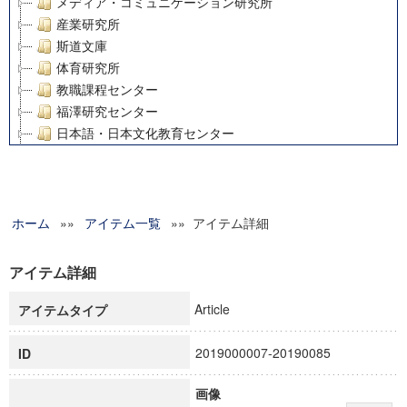
メディア・コミュニケーション研究所
産業研究所
斯道文庫
体育研究所
教職課程センター
福澤研究センター
日本語・日本文化教育センター
アート・センター
外国語教育研究センター
デジタルメディア・コンテンツ統合研究センター
ホーム
»»
グローバルリサーチインスティテュート
アイテム一覧
»» アイテム詳細
塾内助成報告書
科学研究費補助金研究成果報告書
アイテム詳細
21世紀COEプログラム
Article
アイテムタイプ
慶應義塾大学グローバルCOEプログラム市民社会ガバナンス
慶應義塾大学グローバルCOEプログラム論理と感性の先端的
2019000007-20190085
ID
博士課程教育リーディングプログラム「超成熟社会発展のサ
学術雑誌掲載論文等(8)
画像
その他