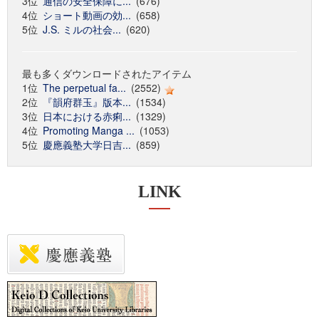
3位
通信の安全保障に...
(676)
4位
ショート動画の効...
(658)
5位
J.S. ミルの社会...
(620)
最も多くダウンロードされたアイテム
1位
The perpetual fa...
(2552)
2位
『韻府群玉』版本...
(1534)
3位
日本における赤痢...
(1329)
4位
Promoting Manga ...
(1053)
5位
慶應義塾大学日吉...
(859)
LINK