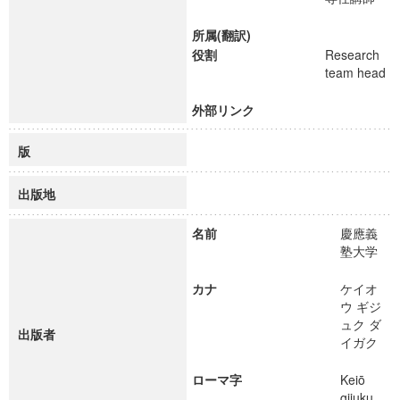
所属(翻訳)
役割
Research
team head
外部リンク
版
出版地
名前
慶應義
塾大学
カナ
ケイオ
ウ ギジ
ュク ダ
出版者
イガク
ローマ字
Keiō
gijuku