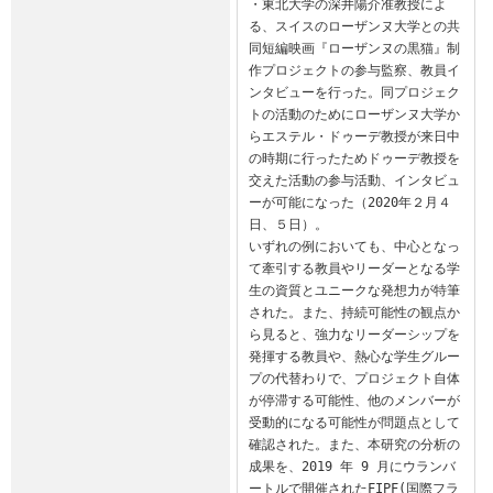
・東北大学の深井陽介准教授によ
る、スイスのローザンヌ大学との共
同短編映画『ローザンヌの黒猫』制
作プロジェクトの参与監察、教員イ
ンタビューを行った。同プロジェク
トの活動のためにローザンヌ大学か
らエステル・ドゥーデ教授が来日中
の時期に行ったためドゥーデ教授を
交えた活動の参与活動、インタビュ
ーが可能になった（2020年２月４
日、５日）。

いずれの例においても、中心となっ
て牽引する教員やリーダーとなる学
生の資質とユニークな発想力が特筆
された。また、持続可能性の観点か
ら見ると、強力なリーダーシップを
発揮する教員や、熱心な学生グルー
プの代替わりで、プロジェクト自体
が停滞する可能性、他のメンバーが
受動的になる可能性が問題点として
確認された。また、本研究の分析の
成果を、2019 年 9 月にウランバ
ートルで開催されたFIPF(国際フラ