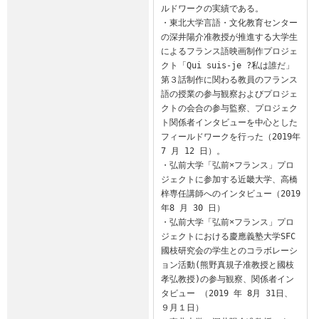
ルドワークの実績である。

・東北大学言語・文化教育センター
の深井陽介准教授が推進する大学生
によるフランス語映画制作プロジェ
クト「Qui suis-je ?私は誰だ」
第３話制作に関わる教員のフランス
語の授業の参与観察およびプロジェ
クトの会合の参与監察、プロジェク
ト関係者インタビューを中心とした
フィールドワークを行った（2019年 
7 月 12 日）。

・弘前大学「弘前×フランス」プロ
ジェクトに参加する近畿大学、高橋
梓専任講師へのインタビュー（2019
年8 月 30 日）

・弘前大学「弘前×フランス」プロ
ジェクトにおける慶應義塾大学SFC
國枝研究会の学生とのコラボレーシ
ョン活動(熊野真規子准教授と國枝
孝弘教授)の参与観察、関係者イン
タビュー （2019 年 8月 31日、
９月１日）
