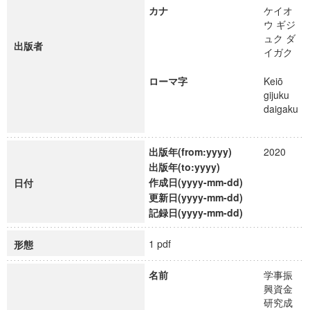
カナ
ケイオ
ウ ギジ
ュク ダ
出版者
イガク
ローマ字
Keiō
gijuku
daigaku
出版年(from:yyyy)
2020
出版年(to:yyyy)
作成日(yyyy-mm-dd)
日付
更新日(yyyy-mm-dd)
記録日(yyyy-mm-dd)
1 pdf
形態
名前
学事振
興資金
研究成