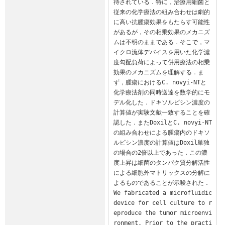
待されている．特に，治療用細菌と
従来の化学療法の組み合わせは劇的
に高い抗腫瘍効果をもたらす可能性
があるが，その相乗効果のメカニズ
ムは不明のままである．そこで，マ
イクロ流体デバイスを用いた化学濃
度勾配負荷によって併用療法の相乗
効果のメカニズムを理解する．ま
ず，腫瘍におけるC. novyi-NTと
化学療法剤の同時送達を数学的にモ
デル化した．ドキソルビシン濃度の
計算値が実験文献一致することを確
認した．またDoxilとC. novyi-NT
の組み合わせによる腫瘍内のドキソ
ルビシン濃度の計算値はDoxil単独
の場合の2倍以上であった．この濃
度上昇は細菌のタンパク質分解活性
による細胞外マトリックスの分解に
よるものであることが示唆された．

We fabricated a microfluidic 
device for cell culture to r
eproduce the tumor microenvi
ronment. Prior to the practi