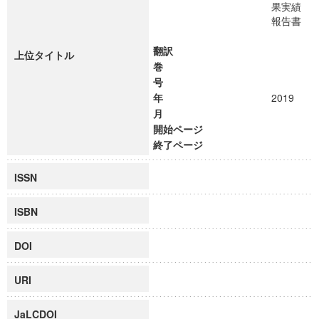
果実績
報告書
翻訳
上位タイトル
巻
号
年
2019
月
開始ページ
終了ページ
ISSN
ISBN
DOI
URI
JaLCDOI