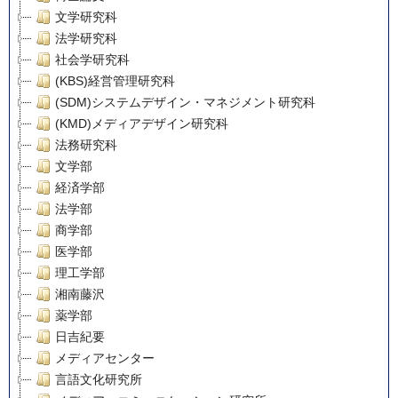
文学研究科
法学研究科
社会学研究科
(KBS)経営管理研究科
(SDM)システムデザイン・マネジメント研究科
(KMD)メディアデザイン研究科
法務研究科
文学部
経済学部
法学部
商学部
医学部
理工学部
湘南藤沢
薬学部
日吉紀要
メディアセンター
言語文化研究所