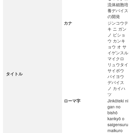
流体細胞培
養デバイス
の開発
カナ
ジンコウテ
キ ニ ガン
ノ ビショ
ウ カンキ
ョウ オ サ
イゲンスル
マイクロ
リュウタイ
サイボウ
タイトル
バイヨウ
デバイス
ノ カイハ
ツ
ローマ字
Jinkōteki ni
gan no
bishō
kankyō o
saigensuru
maikuro