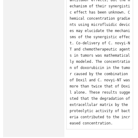
echanism of their synergisti
c effect has been unknown. C
hemical concentration gradie
nts using microfluidic devic
es may elucidate the mechani
sms of the synergistic effec
t. Co-delivery of C. novyi-N
T and chemotherapeutic agent
s in tumors was mathematical
ly modeled. The concentratio
n of doxorubicin in the tumo
r caused by the combination 
of Doxil and C. novyi-NT was 
more than twice that of Doxi
l alone. These results sugge
sted that the degradation of 
extracellular matrix by the 
proteolytic activity of bact
eria contributed to the incr
eased concentration.