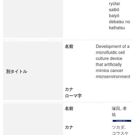
ryūtai
saibō
baiyō
debaisu no
kaihatsu
名前
Development of a
microfluidic cell
culture device
that artificially
mimics cancer
別タイトル
microenvironment
カナ
ローマ字
名前
塚田, 孝
祐
カナ
ツカダ,
コウスケ