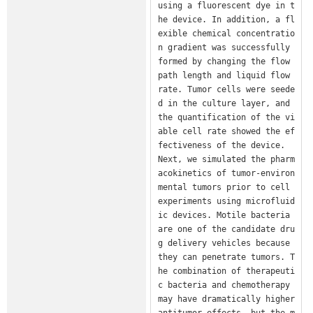
using a fluorescent dye in t
he device. In addition, a fl
exible chemical concentratio
n gradient was successfully 
formed by changing the flow 
path length and liquid flow 
rate. Tumor cells were seede
d in the culture layer, and 
the quantification of the vi
able cell rate showed the ef
fectiveness of the device.

Next, we simulated the pharm
acokinetics of tumor-environ
mental tumors prior to cell 
experiments using microfluid
ic devices. Motile bacteria 
are one of the candidate dru
g delivery vehicles because 
they can penetrate tumors. T
he combination of therapeuti
c bacteria and chemotherapy 
may have dramatically higher 
antitumor effects, but the m