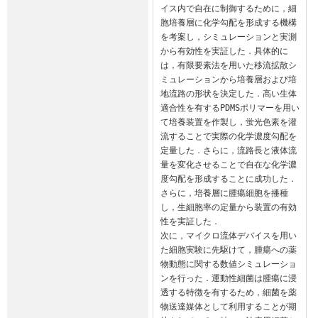
イス内で自在に制御するために，細
胞培養層に化学勾配を形成する機構
を考案し，シミュレーションと実測
から有効性を実証した．具体的に
は，有限要素法を用いた移流拡散シ
ミュレーションから培養層および培
地流路の形状を決定した．高い生体
適合性を有するPDMSポリマーを用い
て培養装置を作製し，蛍光色素を灌
流することで実際の化学濃度勾配を
定量した．さらに，流路長と液体流
量を変化させることで自在な化学濃
度勾配を形成することに成功した．
さらに，培養層に腫瘍細胞を播種
し，生細胞率の定量から装置の有効
性を実証した．

次に，マイクロ流体デバイスを用い
た細胞実験に先駆けて，腫瘍への薬
物動態に関する数値シミュレーショ
ンを行った．運動性細菌は腫瘍に浸
透する特徴を有するため，細菌を薬
物送達媒体として利用することが期