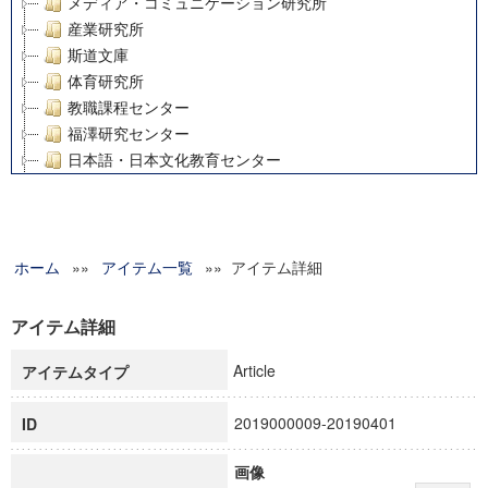
メディア・コミュニケーション研究所
産業研究所
斯道文庫
体育研究所
教職課程センター
福澤研究センター
日本語・日本文化教育センター
アート・センター
外国語教育研究センター
デジタルメディア・コンテンツ統合研究センター
ホーム
»»
グローバルリサーチインスティテュート
アイテム一覧
»» アイテム詳細
塾内助成報告書
科学研究費補助金研究成果報告書
アイテム詳細
21世紀COEプログラム
Article
アイテムタイプ
慶應義塾大学グローバルCOEプログラム市民社会ガバナンス
慶應義塾大学グローバルCOEプログラム論理と感性の先端的
2019000009-20190401
ID
博士課程教育リーディングプログラム「超成熟社会発展のサ
学術雑誌掲載論文等(8)
画像
その他