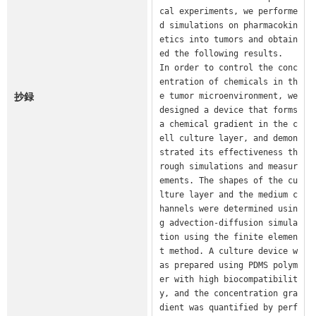
cal experiments, we performe
d simulations on pharmacokin
etics into tumors and obtain
ed the following results.

In order to control the conc
entration of chemicals in th
抄録
e tumor microenvironment, we 
designed a device that forms 
a chemical gradient in the c
ell culture layer, and demon
strated its effectiveness th
rough simulations and measur
ements. The shapes of the cu
lture layer and the medium c
hannels were determined usin
g advection-diffusion simula
tion using the finite elemen
t method. A culture device w
as prepared using PDMS polym
er with high biocompatibilit
y, and the concentration gra
dient was quantified by perf