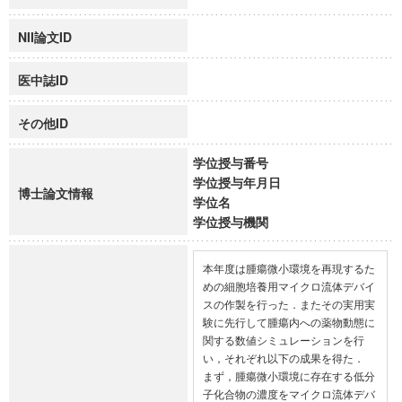
NII論文ID
医中誌ID
その他ID
学位授与番号
学位授与年月日
博士論文情報
学位名
学位授与機関
本年度は腫瘍微小環境を再現するた
めの細胞培養用マイクロ流体デバイ
スの作製を行った．またその実用実
験に先行して腫瘍内への薬物動態に
関する数値シミュレーションを行
い，それぞれ以下の成果を得た．

まず，腫瘍微小環境に存在する低分
子化合物の濃度をマイクロ流体デバ