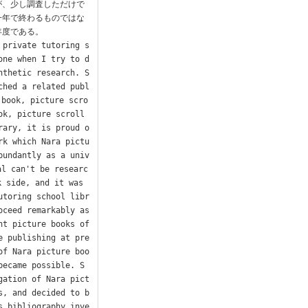
が、少し調査しただけで
一年で終わるものではな
度である。

 private tutoring s
one when I try to d
nthetic research. S
ched a related publ
 book, picture scro
k, picture scroll 
rary, it is proud o
rk which Nara pictu
bundantly as a univ
al can't be researc
 side, and it was 
utoring school libr
ceed remarkably as 
t picture books of 
e publishing at pre
of Nara picture boo
became possible. S
gation of Nara pict
s, and decided to b
s bibliography inve