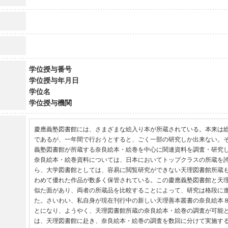
学位授与番号
学位授与年月日
学位名
学位授与機関
慶應義塾図書館には、さまざまな絵入り本が所蔵されている。本来は
であるが、一年間で行おうとすると、ごく一部の研究しか出来ない。
義塾図書館が所蔵する奈良絵本・絵巻を中心に関連資料を調査・研究
奈良絵本・絵巻資料については、日本においてトップクラスの所蔵を
ら、大学図書館としては、容易に閲覧研究ができない天理図書館所蔵
わめて優れた作品が数多く保管されている。この慶應義塾図書館と天
似た面があり、両者の所蔵品を比較することによって、研究は格段に
た。さいわい、私自身が現在刊行中の新しい天理善本叢書の奈良絵本
とになり、ようやく、天理図書館所蔵の奈良絵本・絵巻の調査が可能
は、天理図書館に赴き、奈良絵本・絵巻の調査を数回に分けて実施す