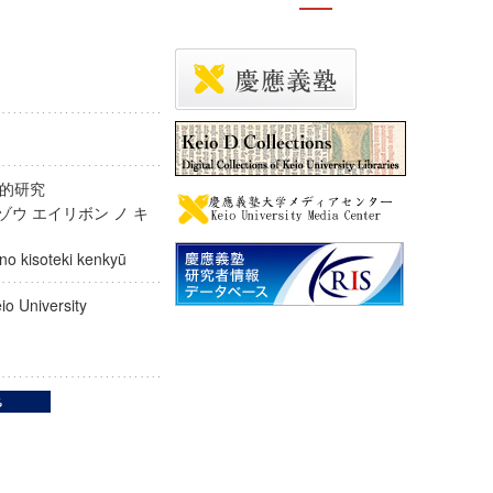
礎的研究
ゾウ エイリボン ノ キ
n no kisoteki kenkyū
Keio University