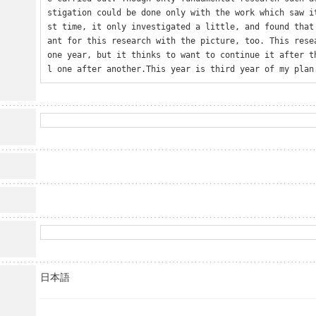
stigation could be done only with the work which saw i
st time, it only investigated a little, and found that
ant for this research with the picture, too. This resea
one year, but it thinks to want to continue it after t
l one after another.This year is third year of my plan
日本語