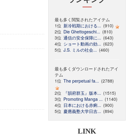
最も多く閲覧されたアイテム
1位
新冷戦期における...
(910)
2位
Die Ghettogeschi...
(810)
3位
通信の安全保障に...
(643)
4位
ショート動画の効...
(623)
5位
J.S. ミルの社会...
(460)
最も多くダウンロードされたアイ
テム
1位
The perpetual fa...
(2788)
2位
『韻府群玉』版本...
(1515)
3位
Promoting Manga ...
(1140)
4位
日本における赤痢...
(900)
5位
慶應義塾大学日吉...
(894)
LINK