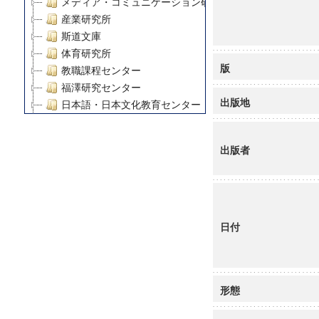
メディア・コミュニケーション研究所
産業研究所
斯道文庫
体育研究所
版
教職課程センター
福澤研究センター
出版地
日本語・日本文化教育センター
アート・センター
外国語教育研究センター
出版者
デジタルメディア・コンテンツ統合研究センター
グローバルリサーチインスティテュート
塾内助成報告書
科学研究費補助金研究成果報告書
21世紀COEプログラム
日付
慶應義塾大学グローバルCOEプログラム市民社会ガバナ
慶應義塾大学グローバルCOEプログラム論理と感性の先
博士課程教育リーディングプログラム「超成熟社会発展
形態
学術雑誌掲載論文等(8)
その他