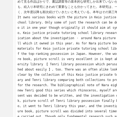
めて見る作品ばかりで、書誌調査等の基本的な研究しか出来ていない
も、絵入り本研究にきわめて重要なことも分かってきた。本研究は、
く、次年度以降も順次続けていきたいと考えている。本年はその第三年
It owns various books with the picture in Keio justice
chool library. Only some of just the research can be d
o it in one year though originally it should aim at sy
o, Keio justice private tutoring school library resear
ication about the investigation ・ around Nara picture
ll which it owned in this year. As for Nara picture boo
materials for Keio justice private tutoring school lib
f the top-ranking possession in Japan. However, the wo
re book, picture scroll is very excellent in is kept a
ersity library 【 Tenri library possession which perus
hed about easily 】, too. There was an often alike look
clear by the collection of this Keio justice private t
ary and Tenri library comparing both collections to pro
for the research. The bibliographical note of Nara eigh
new Tenri good this series which rhinoceros, myself ar
sent was decided to be written, and the investigation 
k, picture scroll of Tenri library possession finally 
o, it went to Tenri library this year, and the investi
ure book, picture scroll was divided into several time
e carried out. Though only fundamental research such a