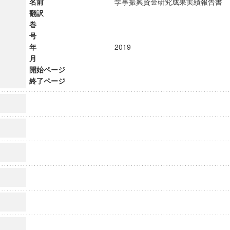
名前
学事振興資金研究成果実績報告
翻訳
巻
号
年
2019
月
開始ページ
終了ページ