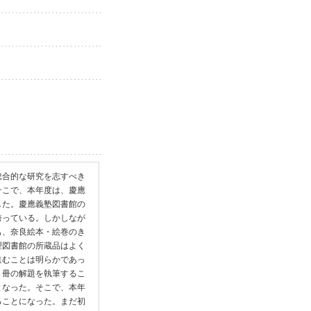
総合的な研究を志すべき
そこで、本年度は、慶應
した。慶應義塾図書館の
誇っている。しかしなが
も、奈良絵本・絵巻のき
理図書館の所蔵品はよく
進むことは明らかであっ
８冊の解題を執筆するこ
となった。そこで、本年
ることになった。まだ初