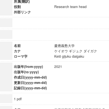
所属(翻訳)
役割
Research team head
外部リンク
名前
慶應義塾大学
カナ
ケイオウ ギジュク ダイガク
ローマ字
Keiō gijuku daigaku
出版年(from:yyyy)
2021
出版年(to:yyyy)
作成日(yyyy-mm-dd)
更新日(yyyy-mm-dd)
ンス教育研究センター
記録日(yyyy-mm-dd)
端的教育研究拠点
のサイエンス」
1 pdf