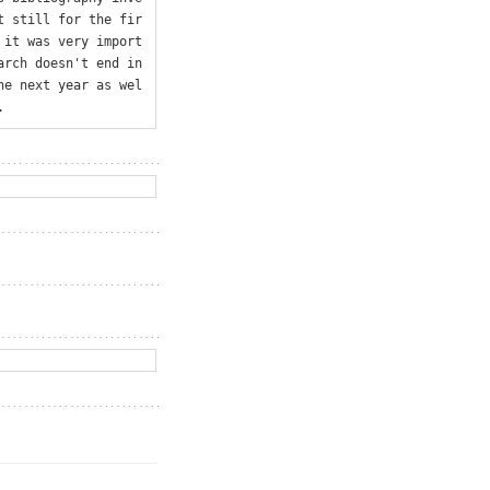
t still for the fir
 it was very import
rch doesn't end in 
he next year as wel
.