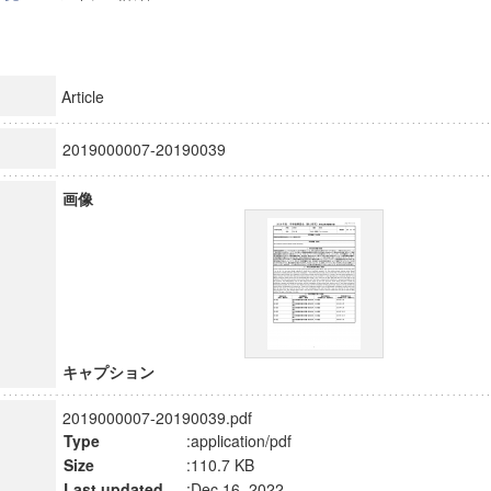
Article
2019000007-20190039
画像
キャプション
2019000007-20190039.pdf
Type
:application/pdf
Size
:110.7 KB
Last updated
:Dec 16, 2022