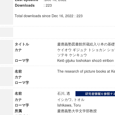
Downloads
: 223
Total downloads since Dec 16, 2022 : 223
タイトル
慶應義塾図書館所蔵絵入り本の基
カナ
ケイオウ ギジュク トショカン ショ
ソテキ ケンキュウ
ローマ字
Keiō gijuku toshokan shozō eiribo
名前
The research of picture books at 
カナ
ローマ字
名前
石川, 透
カナ
イシカワ, トオル
ローマ字
Ishikawa, Toru
所属
慶應義塾大学文学部教授