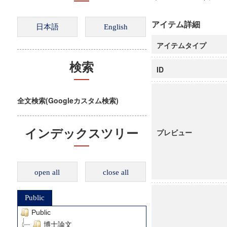
アイテム詳細
アイテムタイプ
検索
ID
全文検索(Googleカスタム検索)
インデックスツリー
プレビュー
open all
close all
Public
Public
博士論文