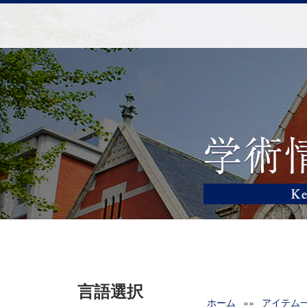
言語選択
ホーム
»»
アイテム