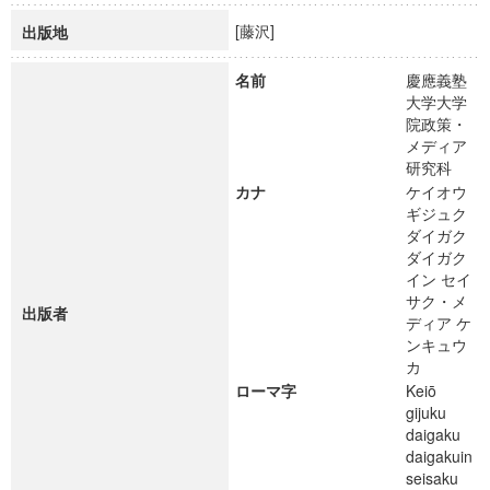
[藤沢]
出版地
名前
慶應義塾
大学大学
院政策・
メディア
研究科
カナ
ケイオウ
ギジュク
ダイガク
ダイガク
イン セイ
サク・メ
出版者
ディア ケ
ンキュウ
カ
ローマ字
Keiō
gijuku
daigaku
daigakuin
seisaku