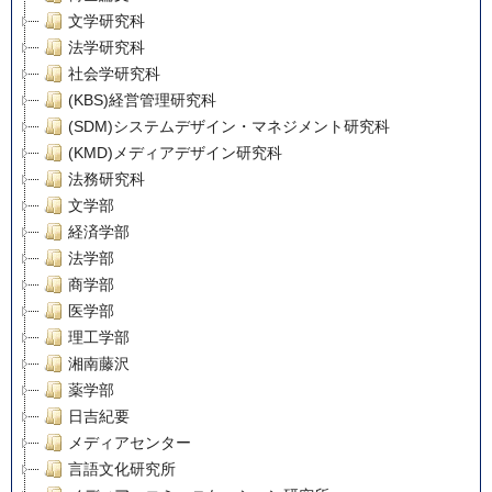
文学研究科
法学研究科
社会学研究科
(KBS)経営管理研究科
(SDM)システムデザイン・マネジメント研究科
(KMD)メディアデザイン研究科
法務研究科
文学部
経済学部
法学部
商学部
医学部
理工学部
湘南藤沢
薬学部
日吉紀要
メディアセンター
言語文化研究所