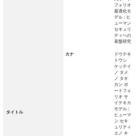
フォリオ
最適化モ
デル : ヒ
ューマン
セキュリ
ティへの
基盤研究
カナ
ドウテキ
トウシ
ケッテイ
ノ タメ
ノ タキ
カン ポ
ートフォ
リオ サ
イテキカ
モデル :
タイトル
ヒューマ
ン セキ
ュリティ
エノ キ