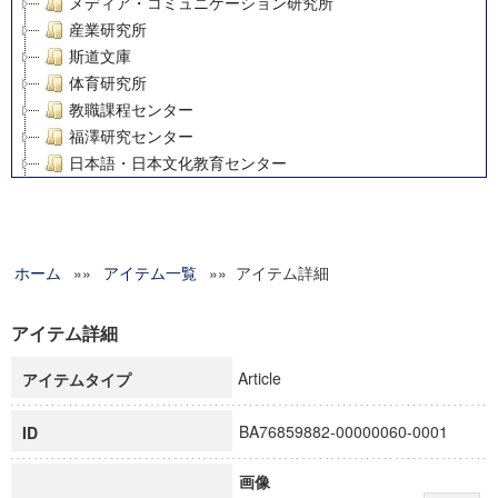
メディア・コミュニケーション研究所
産業研究所
斯道文庫
体育研究所
教職課程センター
福澤研究センター
日本語・日本文化教育センター
アート・センター
外国語教育研究センター
デジタルメディア・コンテンツ統合研究センター
ホーム
»»
グローバルリサーチインスティテュート
アイテム一覧
»» アイテム詳細
塾内助成報告書
科学研究費補助金研究成果報告書
アイテム詳細
21世紀COEプログラム
Article
アイテムタイプ
慶應義塾大学グローバルCOEプログラム市民社会ガバナンス
慶應義塾大学グローバルCOEプログラム論理と感性の先端的
BA76859882-00000060-0001
ID
博士課程教育リーディングプログラム「超成熟社会発展のサ
学術雑誌掲載論文等(8)
画像
その他