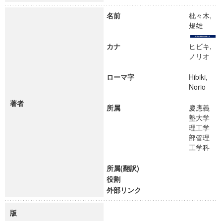
名前
枇々木,
規雄
カナ
ヒビキ,
ノリオ
ローマ字
Hibiki,
Norio
著者
所属
慶應義
塾大学
理工学
部管理
工学科
所属(翻訳)
役割
外部リンク
版