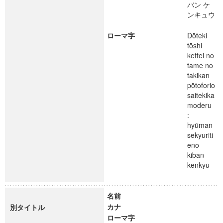
バン ケ
ンキュウ
ローマ字
Dōteki
tōshi
kettei no
tame no
takikan
pōtoforio
saitekika
moderu
:
hyūman
sekyuriti
eno
kiban
kenkyū
名前
カナ
別タイトル
ローマ字