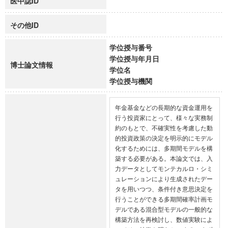
医中誌ID
その他ID
学位授与番号
学位授与年月日
博士論文情報
学位名
学位授与機関
年金基金などの長期的な資金運用を
行う投資家にとって、様々な実務制
約のもとで、不確実性を考慮した動
的投資政策の決定を明示的にモデル
化するためには、多期間モデルを構
築する必要がある。本論文では、入
力データとしてモンテカルロ・シミ
ュレーションにより生成されたデー
タを用いつつ、条件付き意思決定を
行うことができる多期間確率計画モ
デルである混合型モデルの一般的な
構築方法を再検討し、数値実験によ