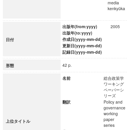
media
kenkyūka
出版年(from:yyyy)
2005
出版年(to:yyyy)
作成日(yyyy-mm-dd)
日付
更新日(yyyy-mm-dd)
記録日(yyyy-mm-dd)
42 p.
形態
名前
総合政策学
ワーキング
ペーパーシ
リーズ
翻訳
Policy and
governance
working
paper
上位タイトル
series