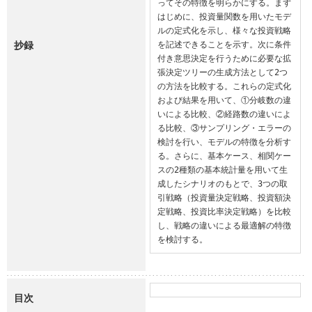
ってその特徴を明らかにする。まず
はじめに、投資量関数を用いたモデ
ルの定式化を示し、様々な投資戦略
抄録
を記述できることを示す。次に条件
付き意思決定を行うために必要な拡
張決定ツリーの生成方法として2つ
の方法を比較する。これらの定式化
および結果を用いて、①分岐数の違
いによる比較、②経路数の違いによ
る比較、③サンプリング・エラーの
検討を行い、モデルの特徴を分析す
る。さらに、基本ケース、相関ケー
スの2種類の基本統計量を用いて生
成したシナリオのもとで、3つの取
引戦略（投資量決定戦略、投資額決
定戦略、投資比率決定戦略）を比較
し、戦略の違いによる最適解の特徴
を検討する。
目次