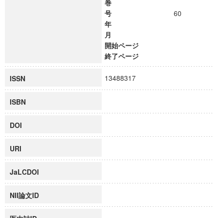
巻
号
60
年
月
開始ページ
終了ページ
13488317
ISSN
ISBN
DOI
URI
JaLCDOI
NII論文ID