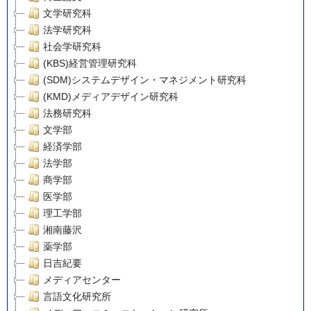
文学研究科
法学研究科
社会学研究科
(KBS)経営管理研究科
(SDM)システムデザイン・マネジメント研究科
(KMD)メディアデザイン研究科
法務研究科
文学部
経済学部
法学部
商学部
医学部
理工学部
湘南藤沢
薬学部
日吉紀要
メディアセンター
言語文化研究所