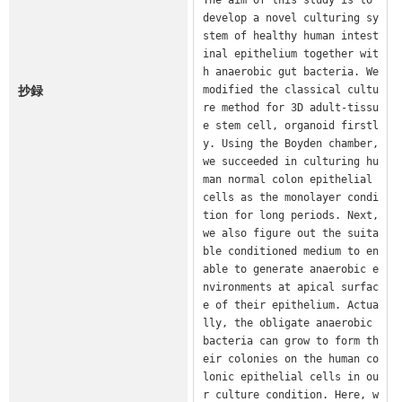
develop a novel culturing sy
stem of healthy human intest
inal epithelium together wit
h anaerobic gut bacteria. We 
抄録
modified the classical cultu
re method for 3D adult-tissu
e stem cell, organoid firstl
y. Using the Boyden chamber, 
we succeeded in culturing hu
man normal colon epithelial 
cells as the monolayer condi
tion for long periods. Next, 
we also figure out the suita
ble conditioned medium to en
able to generate anaerobic e
nvironments at apical surfac
e of their epithelium. Actua
lly, the obligate anaerobic 
bacteria can grow to form th
eir colonies on the human co
lonic epithelial cells in ou
r culture condition. Here, w