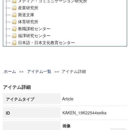
メディア・コミュニケーション研究所
産業研究所
斯道文庫
体育研究所
教職課程センター
福澤研究センター
日本語・日本文化教育センター
アート・センター
外国語教育研究センター
デジタルメディア・コンテンツ統合研究センター
ホーム
»»
グローバルリサーチインスティテュート
アイテム一覧
»» アイテム詳細
塾内助成報告書
科学研究費補助金研究成果報告書
アイテム詳細
21世紀COEプログラム
Article
アイテムタイプ
慶應義塾大学グローバルCOEプログラム市民社会ガバナンス
慶應義塾大学グローバルCOEプログラム論理と感性の先端的
KAKEN_19K22544seika
ID
博士課程教育リーディングプログラム「超成熟社会発展のサ
学術雑誌掲載論文等(8)
画像
その他