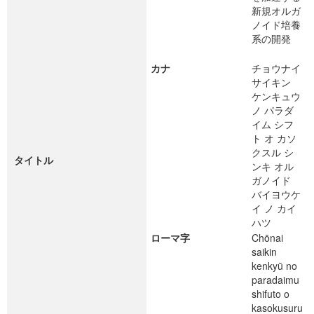
新規オルガ
ノイド培養
系の開発
カナ
チョウナイ
サイキン
ケンキュウ
ノ パラダ
イム シフ
ト オ カソ
クスル シ
タイトル
ンキ オル
ガノイド
バイヨウケ
イ ノ カイ
ハツ
ローマ字
Chōnai
saikin
kenkyū no
paradaimu
shifuto o
kasokusuru