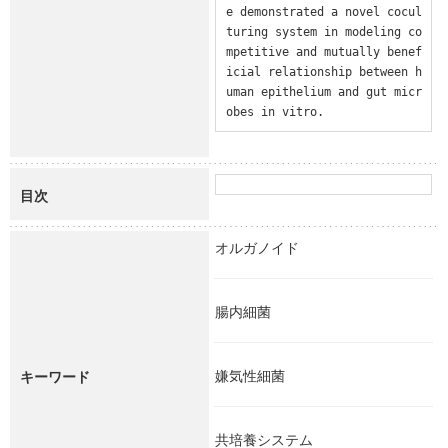
e demonstrated a novel cocul
turing system in modeling co
mpetitive and mutually benef
icial relationship between h
uman epithelium and gut micr
obes in vitro.
目次
オルガノイド
腸内細菌
嫌気性細菌
キーワード
共培養システム