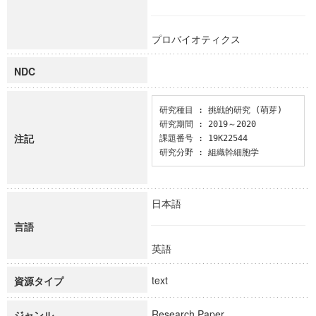
プロバイオティクス
NDC
研究種目 : 挑戦的研究 (萌芽)

研究期間 : 2019～2020

注記
課題番号 : 19K22544

研究分野 : 組織幹細胞学
日本語
言語
英語
text
資源タイプ
Research Paper
ジャンル