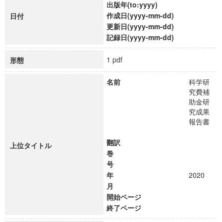
出版年(to:yyyy)
作成日(yyyy-mm-dd)
日付
更新日(yyyy-mm-dd)
記録日(yyyy-mm-dd)
1 pdf
形態
名前
科学研
究費補
助金研
究成果
報告書
翻訳
上位タイトル
巻
号
年
2020
月
開始ページ
終了ページ