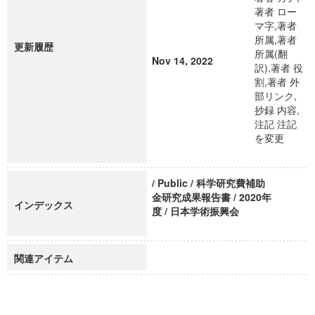
著者 ロー
マ字,著者
所属,著者
更新履歴
所属(翻
Nov 14, 2022
訳),著者 役
割,著者 外
部リンク,
抄録 内容,
注記 注記
を変更
/ Public / 科学研究費補助
金研究成果報告書 / 2020年
インデックス
度 / 日本学術振興会
関連アイテム