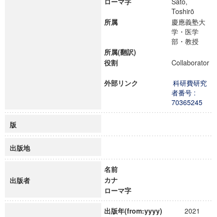
ローマ字
Satō,
Toshirō
所属
慶應義塾大
学・医学
部・教授
所属(翻訳)
役割
Collaborator
外部リンク
科研費研究
者番号 :
70365245
版
出版地
名前
カナ
出版者
ローマ字
出版年(from:yyyy)
2021