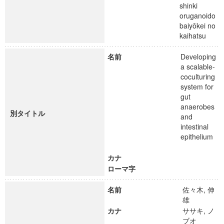
shinki
oruganoido
baiyōkei no
kaihatsu
名前
Developing
a scalable-
coculturing
system for
gut
anaerobes
別タイトル
and
intestinal
epithelium
カナ
ローマ字
名前
佐々木, 伸
雄
カナ
ササキ, ノ
ブオ