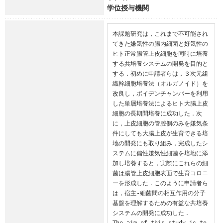
学位授与機関
本課題研究は，これまで不可能され
てきた嫌気性の腸内細菌と好気性の
ヒト正常腸管上皮細胞を同時に培養
する共培養システムの開発を目的と
する．初めに申請者らは，３次元組
織幹細胞培養法（オルガノイド）を
改良し，ボイデンチャンバーを利用
した単層培養法によるヒト大腸上皮
細胞の長期間培養に成功した．次
に，上皮細胞の管腔側のみを嫌気条
件にしても大腸上皮が生育できる培
地の開発にも取り組み，完成したシ
ステムに偏性嫌気性細菌を培地に添
加し培養すると，実際にこれらの細
菌は腸管上皮細胞表面で生育コロニ
ーを形成した．このように申請者ら
は，宿主-細菌間の相互作用の分子
基盤を理解するための有益な共培養
システムの開発に成功した．

The aim of this study is to 