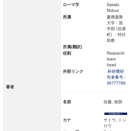
ローマ字
Sasaki,
Nobuo
所属
慶應義塾
大学・医
学部 (信濃
町) ・特任
助教
所属(翻訳)
役割
Research
team
head
外部リンク
科研費研
究者番号 :
30777769
著者
名前
佐藤, 俊朗
カナ
サトウ, トシ
ロウ