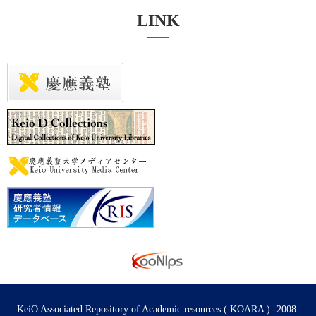
LINK
KeiO Associated Repository of Academic resources ( KOARA ) -2008-