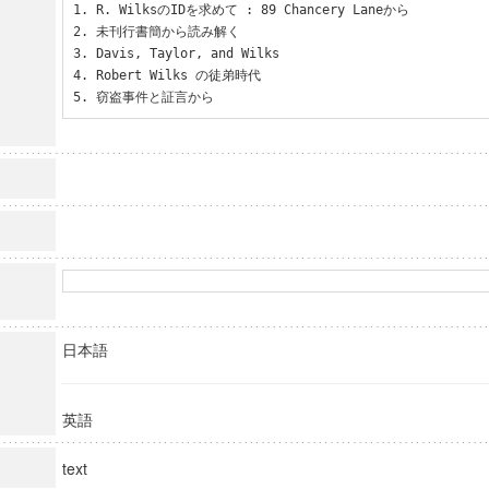
1. R. WilksのIDを求めて : 89 Chancery Laneから

2. 未刊行書簡から読み解く

3. Davis, Taylor, and Wilks

4. Robert Wilks の徒弟時代

5. 窃盗事件と証言から
日本語
英語
text