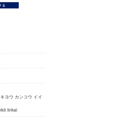
会
 キヨウ カンコウ イイ
kankō iinkai