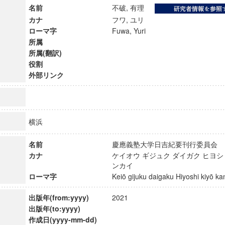
名前
不破, 有理
カナ
フワ, ユリ
ローマ字
Fuwa, Yuri
所属
所属(翻訳)
役割
外部リンク
横浜
名前
慶應義塾大学日吉紀要刊行委員
カナ
ケイオウ ギジュク ダイガク ヒヨシ
ンカイ
ンス教育研究センター
ローマ字
Keiō gijuku daigaku Hiyoshi kiyō 
端的教育研究拠点
のサイエンス」
出版年(from:yyyy)
2021
出版年(to:yyyy)
作成日(yyyy-mm-dd)