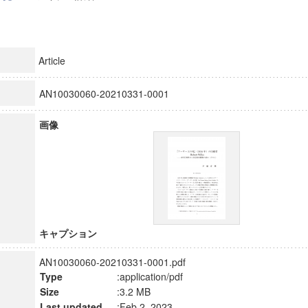
Article
AN10030060-20210331-0001
画像
キャプション
AN10030060-20210331-0001.pdf
Type
:application/pdf
Size
:3.2 MB
Last updated
:Feb 2, 2023