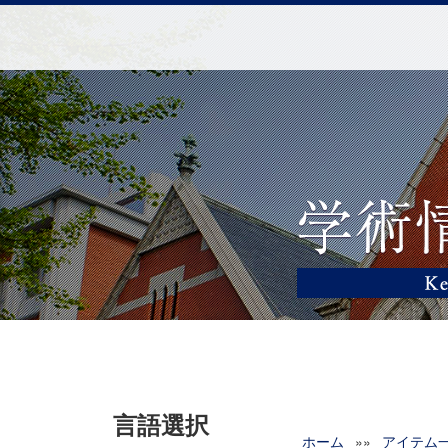
言語選択
ホーム
»»
アイテム