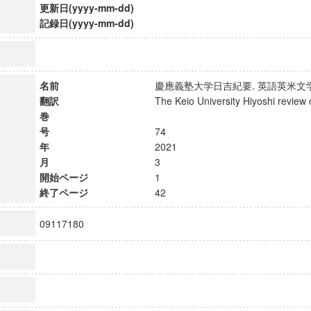
更新日(yyyy-mm-dd)
記録日(yyyy-mm-dd)
名前
慶應義塾大学日吉紀要. 英語英米
翻訳
The Keio University Hiyoshi revie
巻
号
74
年
2021
月
3
開始ページ
1
終了ページ
42
09117180