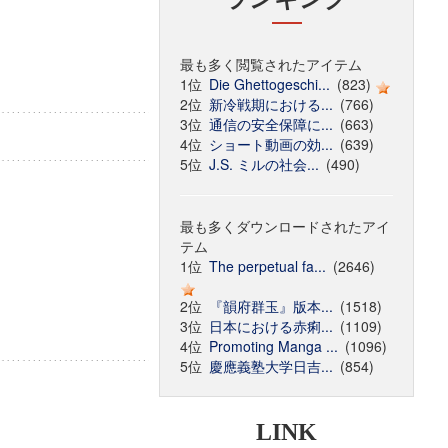
最も多く閲覧されたアイテム
1位
Die Ghettogeschi...
(823)
2位
新冷戦期における...
(766)
3位
通信の安全保障に...
(663)
4位
ショート動画の効...
(639)
5位
J.S. ミルの社会...
(490)
最も多くダウンロードされたアイ
テム
1位
The perpetual fa...
(2646)
2位
『韻府群玉』版本...
(1518)
3位
日本における赤痢...
(1109)
4位
Promoting Manga ...
(1096)
5位
慶應義塾大学日吉...
(854)
LINK