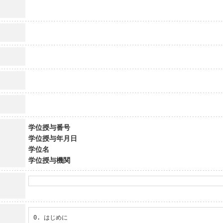
学位授与番号
学位授与年月日
学位名
学位授与機関
0. はじめに
