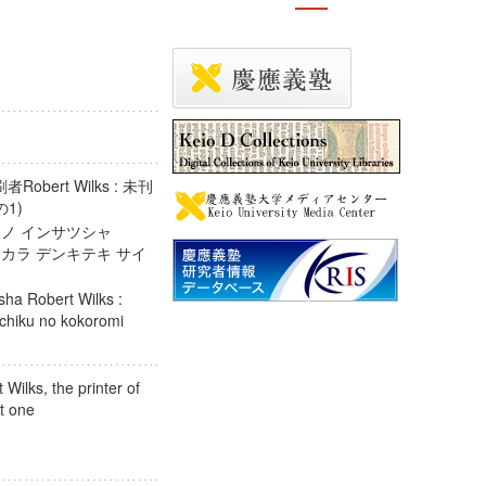
obert Wilks : 未刊
の1)
) ノ インサツシャ
ョウ カラ デンキテキ サイ
sha Robert Wilks :
ōchiku no kokoromi
 Wilks, the printer of
part one