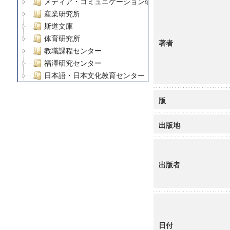
メディア・コミュニケーション研究所
産業研究所
斯道文庫
体育研究所
著者
教職課程センター
福澤研究センター
日本語・日本文化教育センター
アート・センター
版
外国語教育研究センター
デジタルメディア・コンテンツ統合研究センター
出版地
グローバルリサーチインスティテュート
塾内助成報告書
科学研究費補助金研究成果報告書
21世紀COEプログラム
出版者
慶應義塾大学グローバルCOEプログラム市民社会ガバナ
慶應義塾大学グローバルCOEプログラム論理と感性の先
博士課程教育リーディングプログラム「超成熟社会発展
学術雑誌掲載論文等(8)
その他
日付