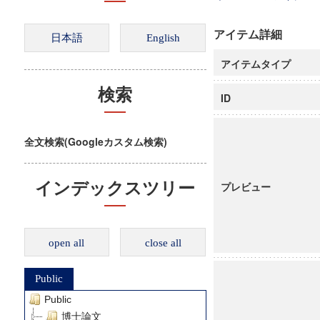
アイテム詳細
アイテムタイプ
検索
ID
全文検索(Googleカスタム検索)
インデックスツリー
プレビュー
open all
close all
Public
Public
博士論文