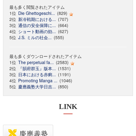
最も多く閲覧されたアイテム
1位
Die Ghettogeschi...
(829)
2位
新冷戦期における...
(707)
3位
通信の安全保障に...
(664)
4位
ショート動画の効...
(627)
5位
J.S. ミルの社会...
(555)
最も多くダウンロードされたアイテム
1位
The perpetual fa...
(2583)
2位
『韻府群玉』版本...
(1531)
3位
日本における赤痢...
(1191)
4位
Promoting Manga ...
(1046)
5位
慶應義塾大学日吉...
(850)
LINK