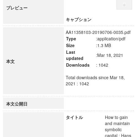
プレビュー
キャプション
AA11358103-20190706-0035.pdf
Type
:application/pdf
Size
:1.3 MB
Last
:Mar 18, 2021
updated
本文
Downloads
: 1042
Total downloads since Mar 18,
2021 : 1042
本文公開日
タイトル
How to gain
and maintain
symbolic
capital : Hans