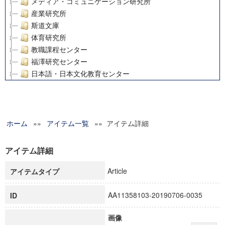
メディア・コミュニケーション研究所
産業研究所
斯道文庫
体育研究所
教職課程センター
福澤研究センター
日本語・日本文化教育センター
アート・センター
外国語教育研究センター
デジタルメディア・コンテンツ統合研究センター
ホーム
»»
グローバルリサーチインスティテュート
アイテム一覧
»» アイテム詳細
塾内助成報告書
科学研究費補助金研究成果報告書
アイテム詳細
21世紀COEプログラム
Article
アイテムタイプ
慶應義塾大学グローバルCOEプログラム市民社会ガバナンス
慶應義塾大学グローバルCOEプログラム論理と感性の先端的
AA11358103-20190706-0035
ID
博士課程教育リーディングプログラム「超成熟社会発展のサ
学術雑誌掲載論文等(8)
画像
その他