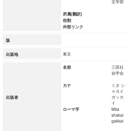
文学部
所属(翻訳)
役割
外部リンク
版
東京
出版地
名前
三田社
会学会
カナ
ミタ シ
ャカイ
ガッカ
出版者
イ
ローマ字
Mita
shakai
gakkai