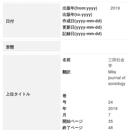
出版年(from:yyyy)
2019
出版年(to:yyyy)
作成日(yyyy-mm-dd)
日付
更新日(yyyy-mm-dd)
記録日(yyyy-mm-dd)
形態
名前
三田社会
学
翻訳
Mita
journal of
sociology
上位タイトル
巻
号
24
年
2019
月
7
開始ページ
35
終了ページ
48