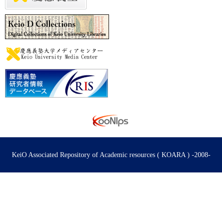
KeiO Associated Repository of Academic resources ( KOARA ) -2008-