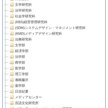
文学研究科
法学研究科
社会学研究科
(KBS)経営管理研究科
(SDM)システムデザイン・マネジメント研究科
(KMD)メディアデザイン研究科
法務研究科
文学部
経済学部
法学部
商学部
医学部
理工学部
湘南藤沢
薬学部
日吉紀要
メディアセンター
言語文化研究所