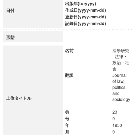
出版年(to:yyyy)
作成日(yyyy-mm-dd)
日付
更新日(yyyy-mm-dd)
記録日(yyyy-mm-dd)
形態
名前
法學研究
: 法律・
政治・社
会
翻訳
Journal
of law,
politics,
and
上位タイトル
sociology
巻
23
号
9
年
1950
月
9