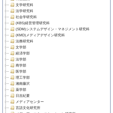
文学研究科
法学研究科
社会学研究科
(KBS)経営管理研究科
(SDM)システムデザイン・マネジメント研究科
(KMD)メディアデザイン研究科
法務研究科
文学部
経済学部
法学部
商学部
医学部
理工学部
湘南藤沢
薬学部
日吉紀要
メディアセンター
言語文化研究所