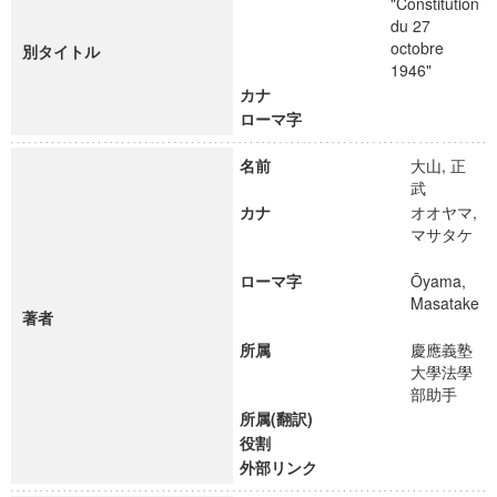
"Constitution
du 27
octobre
別タイトル
1946"
カナ
ローマ字
名前
大山, 正
武
カナ
オオヤマ,
マサタケ
ローマ字
Ōyama,
Masatake
著者
所属
慶應義塾
大學法學
部助手
所属(翻訳)
役割
外部リンク