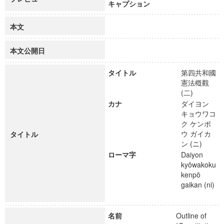
キャプション
本文
本文公開日
タイトル
第四共和國
憲法槪觀
(二)
カナ
ダイヨン
キョウワコ
ク ケンポ
ウ ガイカ
タイトル
ン (ニ)
ローマ字
Daiyon
kyōwakoku
kenpō
gaikan (ni)
名前
Outline of