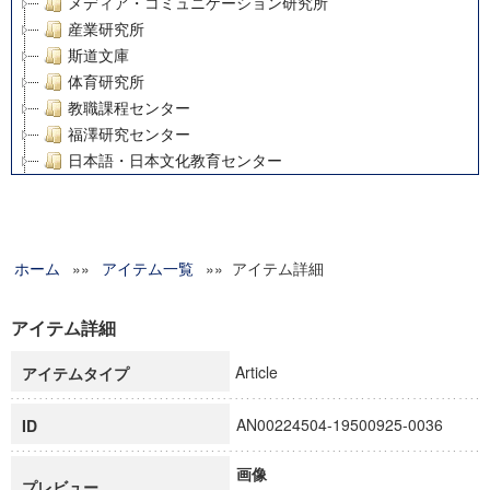
メディア・コミュニケーション研究所
産業研究所
斯道文庫
体育研究所
教職課程センター
福澤研究センター
日本語・日本文化教育センター
アート・センター
外国語教育研究センター
デジタルメディア・コンテンツ統合研究センター
ホーム
»»
グローバルリサーチインスティテュート
アイテム一覧
»» アイテム詳細
塾内助成報告書
科学研究費補助金研究成果報告書
アイテム詳細
21世紀COEプログラム
Article
アイテムタイプ
慶應義塾大学グローバルCOEプログラム市民社会ガバナンス
慶應義塾大学グローバルCOEプログラム論理と感性の先端的
AN00224504-19500925-0036
ID
博士課程教育リーディングプログラム「超成熟社会発展のサ
学術雑誌掲載論文等(8)
画像
その他
プレビュー