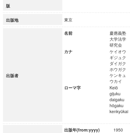
版
東京
出版地
名前
慶應義塾
大学法学
研究会
カナ
ケイオウ
ギジュク
ダイガク
ホウガク
ケンキュ
出版者
ウカイ
ローマ字
Keiō
gijuku
daigaku
hōgaku
kenkyūkai
出版年(from:yyyy)
1950