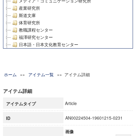
メディア・コミュニケーション研究所
産業研究所
斯道文庫
体育研究所
教職課程センター
福澤研究センター
日本語・日本文化教育センター
アート・センター
外国語教育研究センター
デジタルメディア・コンテンツ統合研究センター
ホーム
»»
グローバルリサーチインスティテュート
アイテム一覧
»» アイテム詳細
塾内助成報告書
科学研究費補助金研究成果報告書
アイテム詳細
21世紀COEプログラム
Article
アイテムタイプ
慶應義塾大学グローバルCOEプログラム市民社会ガバナンス
慶應義塾大学グローバルCOEプログラム論理と感性の先端的
AN00224504-19601215-0231
ID
博士課程教育リーディングプログラム「超成熟社会発展のサ
学術雑誌掲載論文等(8)
画像
その他