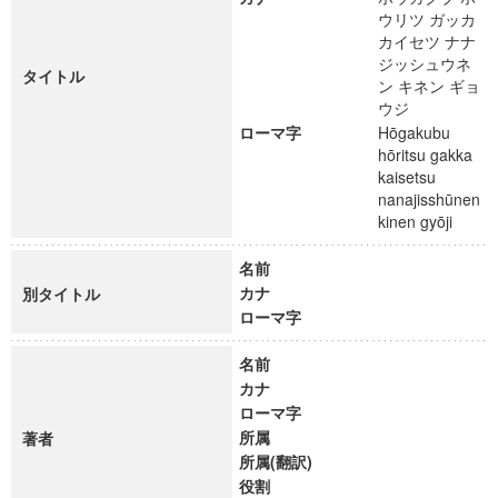
ウリツ ガッカ
カイセツ ナナ
ジッシュウネ
タイトル
ン キネン ギョ
ウジ
ローマ字
Hōgakubu
hōritsu gakka
kaisetsu
nanajisshūnen
kinen gyōji
名前
カナ
別タイトル
ローマ字
名前
カナ
ローマ字
所属
著者
所属(翻訳)
役割