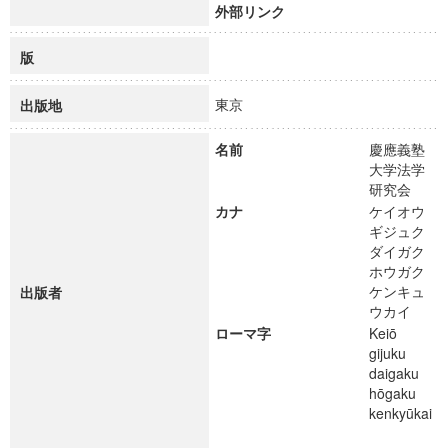
外部リンク
版
東京
出版地
名前
慶應義塾
大学法学
研究会
カナ
ケイオウ
ギジュク
ダイガク
ホウガク
ケンキュ
出版者
ウカイ
ローマ字
Keiō
gijuku
daigaku
hōgaku
kenkyūkai