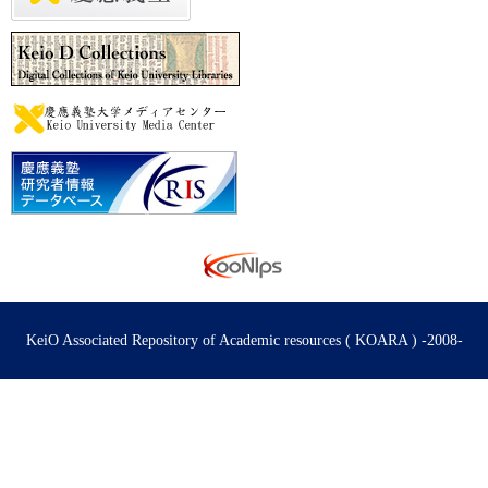
KeiO Associated Repository of Academic resources ( KOARA ) -2008-