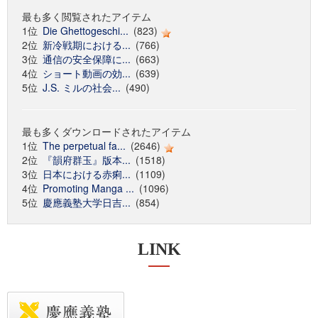
最も多く閲覧されたアイテム
1位
Die Ghettogeschi...
(823)
2位
新冷戦期における...
(766)
3位
通信の安全保障に...
(663)
4位
ショート動画の効...
(639)
5位
J.S. ミルの社会...
(490)
最も多くダウンロードされたアイテム
1位
The perpetual fa...
(2646)
2位
『韻府群玉』版本...
(1518)
3位
日本における赤痢...
(1109)
4位
Promoting Manga ...
(1096)
5位
慶應義塾大学日吉...
(854)
LINK