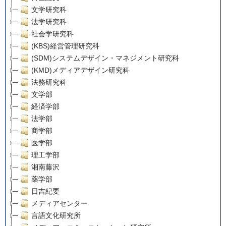
文学研究科
法学研究科
社会学研究科
(KBS)経営管理研究科
(SDM)システムデザイン・マネジメント研究科
(KMD)メディアデザイン研究科
法務研究科
文学部
経済学部
法学部
商学部
医学部
理工学部
湘南藤沢
薬学部
日吉紀要
メディアセンター
言語文化研究所