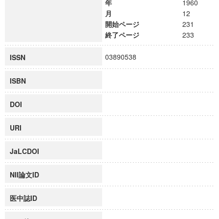
年
1960
月
12
開始ページ
231
終了ページ
233
03890538
ISSN
ISBN
DOI
URI
JaLCDOI
NII論文ID
医中誌ID