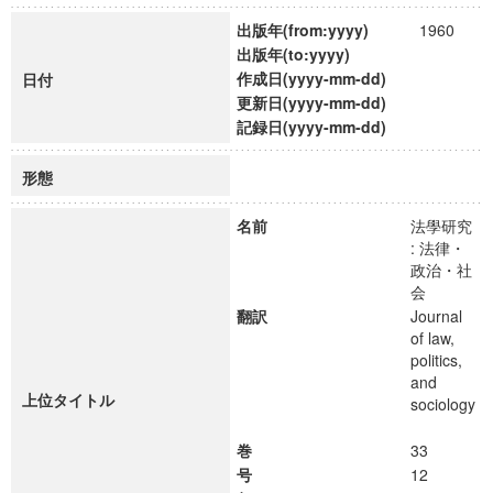
出版年(from:yyyy)
1960
出版年(to:yyyy)
作成日(yyyy-mm-dd)
日付
更新日(yyyy-mm-dd)
記録日(yyyy-mm-dd)
形態
名前
法學研究
: 法律・
政治・社
会
翻訳
Journal
of law,
politics,
and
上位タイトル
sociology
巻
33
号
12